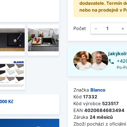
dodavatele. Termín d
nebo na prodejně v P
Počet
−
+
Jakýkol
+420
phone
Po-Pá
Značka
Blanco
Kód
17332
000 Kč
Kód výrobce
523517
EAN
4020684683494
Záruka
24 měsíců
Zboží pochází z oficiální