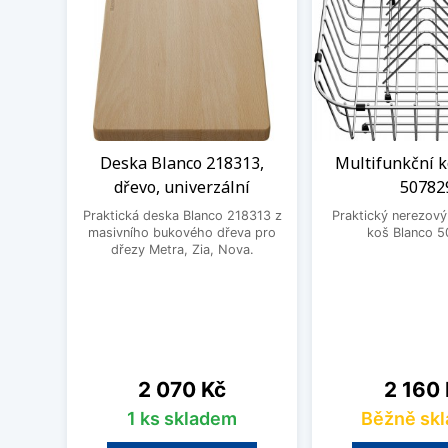
Deska Blanco 218313,
Multifunkční k
dřevo, univerzální
50782
Praktická deska Blanco 218313 z
Praktický nerezový
masivního bukového dřeva pro
koš Blanco 5
dřezy Metra, Zia, Nova.
Cena
Cena
2 070 Kč
2 160
1 ks skladem
Běžně sk