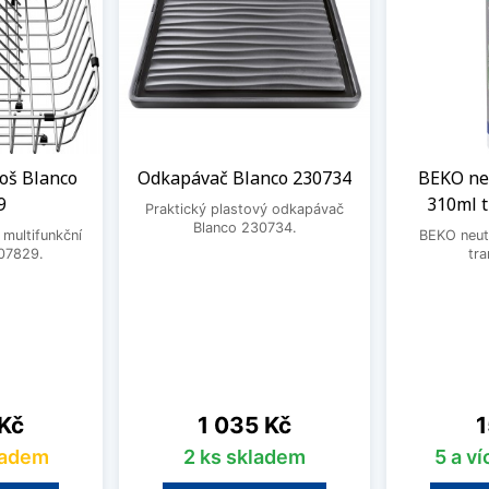
oš Blanco
Odkapávač Blanco 230734
BEKO neu
9
310ml 
Praktický plastový odkapávač
Blanco 230734.
 multifunkční
BEKO neutr
07829.
tra
Cena
C
 Kč
1 035 Kč
1
ladem
2 ks skladem
5 a v