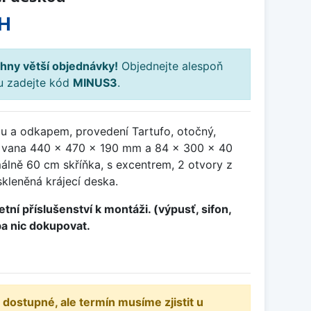
H
hny větší objednávky!
Objednejte alespoň
ku zadejte kód
MINUS3
.
ou a odkapem, provedení Tartufo, otočný,
 vana 440 x 470 x 190 mm a 84 x 300 x 40
álně 60 cm skříňka, s excentrem, 2 otvory z
skleněná krájecí deska.
tní příslušenství k montáži. (výpusť, sifon,
ba nic dokupovat.
 dostupné, ale termín musíme zjistit u