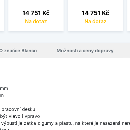
Cena
Cena
14 751 Kč
14 751 Kč
Na dotaz
Na dotaz
O značce Blanco
Možnosti a ceny dopravy
0 mm
mm
d pracovní desku
být vlevo i vpravo
 výpusti je zátka z gumy a plastu, na které je nasazená ne
řezu.