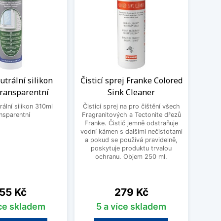
trální silikon
Čisticí sprej Franke Colored
Sada
transparentní
Sink Cleaner
dř
ální silikon 310ml
Čisticí sprej na pro čištění všech
nsparentní
Fragranitových a Tectonite dřezů
Čisti
Franke. Čistič jemně odstraňuje
Blanc
vodní kámen s dalšími nečistotami
mastn
a pokud se používá pravidelně,
odol
poskytuje produktu trvalou
čis
ochranu. Objem 250 ml.
Silgra
ena
Cena
55 Kč
279 Kč
íce skladem
5 a více skladem