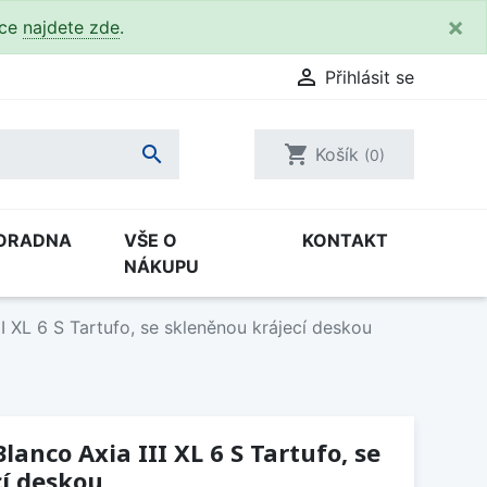
×
kce
najdete zde
.

Přihlásit se

shopping_cart
Košík
(0)
ORADNA
VŠE O
KONTAKT
NÁKUPU
I XL 6 S Tartufo, se skleněnou krájecí deskou
anco Axia III XL 6 S Tartufo, se
cí deskou