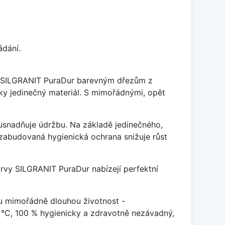
ádání.
je SILGRANIT PuraDur barevným dřezům z
y jedinečný materiál. S mimořádnými, opět
ý usnadňuje údržbu. Na základě jedinečného,
zabudovaná hygienická ochrana snižuje růst
arvy SILGRANIT PuraDur nabízejí perfektní
u mimořádně dlouhou životnost -
 °C, 100 % hygienicky a zdravotně nezávadný,