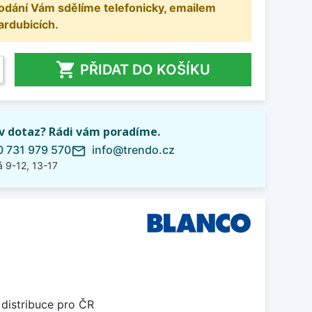
odání Vám sdělíme telefonicky, emailem
ardubicích.

PŘIDAT DO KOŠÍKU
iv dotaz? Rádi vám poradíme.
 731 979 570
info@trendo.cz
mail_outline
 9-12, 13-17
 distribuce pro ČR