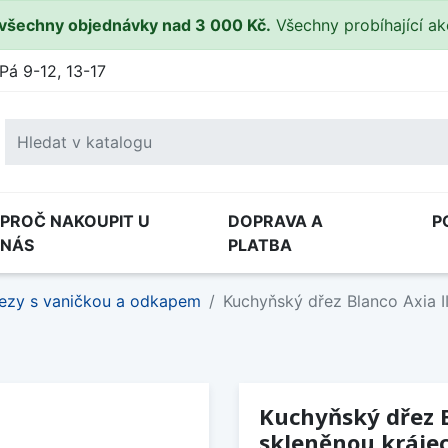
všechny objednávky nad 3 000 Kč.
Všechny probíhající a
Pá 9-12, 13-17
PROČ NAKOUPIT U
DOPRAVA A
P
NÁS
PLATBA
ezy s vaničkou a odkapem
Kuchyňský dřez Blanco Axia II
Kuchyňský dřez Bl
skleněnou kráje