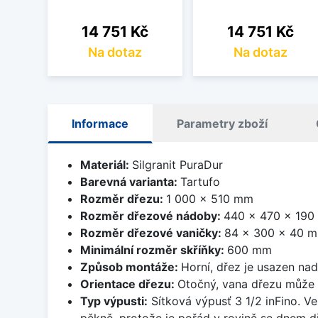
Cena
Cena
14 751 Kč
14 751 Kč
Na dotaz
Na dotaz
Informace
Parametry zboží
Materiál:
Silgranit PuraDur
Barevná varianta:
Tartufo
Rozměr dřezu:
1 000 x 510 mm
Rozměr dřezové nádoby:
440 x 470 x 19
Rozměr dřezové vaničky:
84 x 300 x 40 
Minimální rozměr skříňky:
600 mm
Způsob montáže:
Horní, dřez je usazen na
Orientace dřezu:
Otočný, vana dřezu může 
Typ výpusti:
Sítková výpusť 3 1/2 inFino. Ve
pěkně, protože je pořád v rovině se dnem d