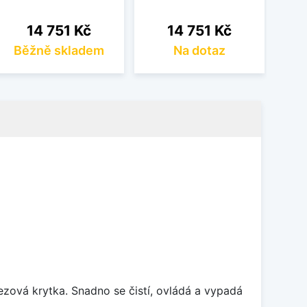
Cena
Cena
14 751 Kč
14 751 Kč
Běžně skladem
Na dotaz
rezová krytka. Snadno se čistí, ovládá a vypadá