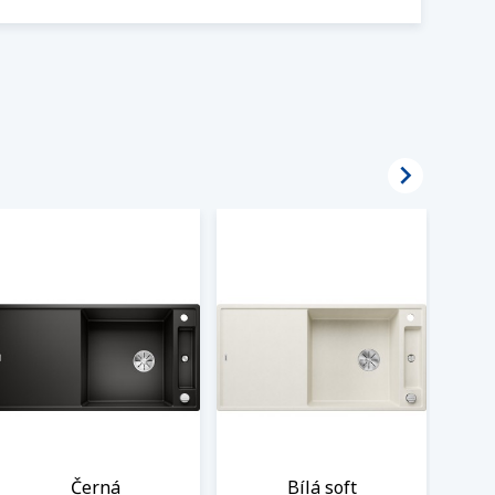

Černá
Bílá soft