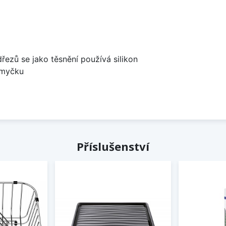
dřezů se jako těsnění používá silikon
 myčku
Příslušenství