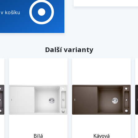
adjust
 v košíku
Další varianty
Bílá
Kávová