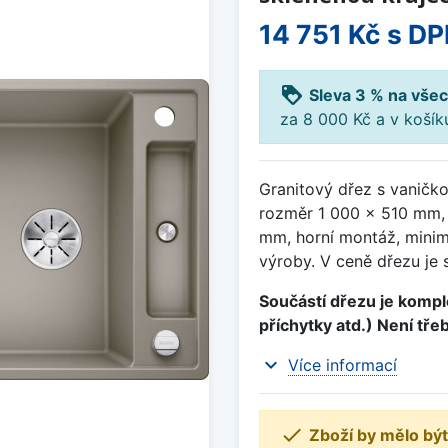
14 751 Kč
s DP
loyalty
Sleva 3 % na všec
za 8 000 Kč a v koší
Granitový dřez s vaničk
rozměr 1 000 x 510 mm,
mm, horní montáž, minim
výroby. V ceně dřezu je 
Součástí dřezu je komple
příchytky atd.) Není tře
expand_more
Více informací

Zboží by mělo být