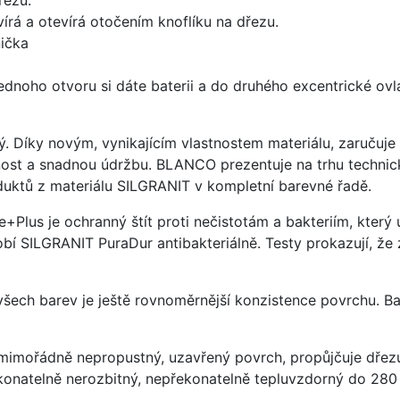
írá a otevírá otočením knoflíku na dřezu.
ička
ednoho otvoru si dáte baterii a do druhého excentrické ovl
ý. Díky novým, vynikajícím vlastnostem materiálu, zaruču
ost a snadnou údržbu. BLANCO prezentuje na trhu technick
uktů z materiálu SILGRANIT v kompletní barevné řadě.
e+Plus je ochranný štít proti nečistotám a bakteriím, kter
í SILGRANIT PuraDur antibakteriálně. Testy prokazují, že 
 všech barev je ještě rovnoměrnější konzistence povrchu. B
imořádně nepropustný, uzavřený povrch, propůjčuje dřez
konatelně nerozbitný, nepřekonatelně tepluvzdorný do 280