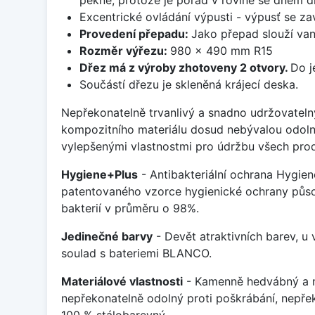
Excentrické ovládání výpusti - výpusť se zav
Provedení přepadu:
Jako přepad slouží van
Rozměr výřezu:
980 x 490 mm R15
Dřez má z výroby zhotoveny 2 otvory.
Do j
Součástí dřezu je skleněná krájecí deska.
Nepřekonatelně trvanlivý a snadno udržovateln
kompozitního materiálu dosud nebývalou odoln
vylepšenými vlastnostmi pro údržbu všech prod
Hygiene+Plus
- Antibakteriální ochrana Hygien
patentovaného vzorce hygienické ochrany působ
bakterií v průměru o 98%.
Jedinečné barvy
- Devět atraktivních barev, u
soulad s bateriemi BLANCO.
Materiálové vlastnosti
- Kamenně hedvábný a m
nepřekonatelně odolný proti poškrábání, nepře
100 % stálobarevný.