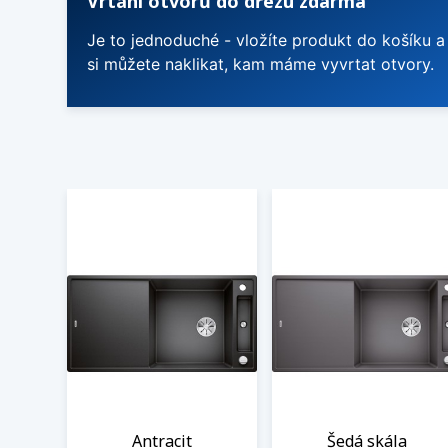
Vrtání otvorů do dřezu zdarma
Je to jednoduché - vložíte produkt do košíku a
si můžete naklikat, kam máme vyvrtat otvory.
Antracit
Šedá skála