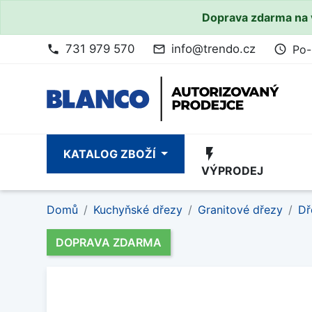
Doprava zdarma na 
731 979 570
info@trendo.cz
Po-
phone
mail_outline
access_time
flash_on
KATALOG ZBOŽÍ
VÝPRODEJ
Domů
Kuchyňské dřezy
Granitové dřezy
Dř
DOPRAVA ZDARMA