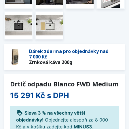
Dárek zdarma pro objednávky nad
7 000 Kč
Zrnková káva 200g
Drtič odpadu Blanco FWD Medium
15 291 Kč
s DPH
loyalty
Sleva 3 % na všechny větší
objednávky!
Objednejte alespoň za 8 000
Kč a v košíku zadejte kód
MINUS3
.