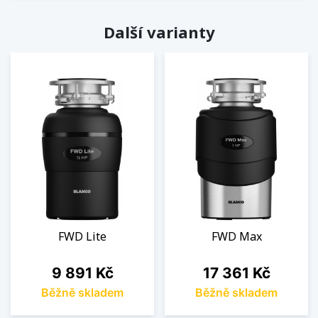
Další varianty
FWD Lite
FWD Max
Cena
Cena
9 891 Kč
17 361 Kč
Běžně skladem
Běžně skladem