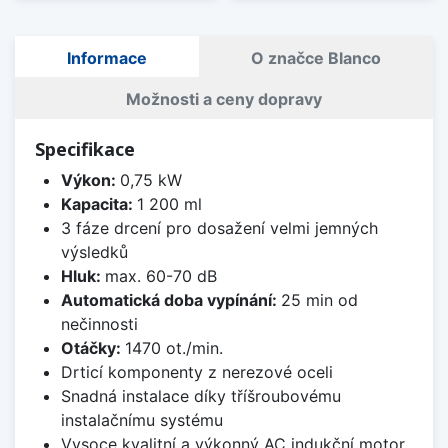
Informace
O značce Blanco
Možnosti a ceny dopravy
Specifikace
Výkon:
0,75 kW
Kapacita:
1 200 ml
3 fáze drcení pro dosažení velmi jemných
výsledků
Hluk:
max. 60-70 dB
Automatická doba vypínání:
25 min od
nečinnosti
Otáčky:
1470 ot./min.
Drticí komponenty z nerezové oceli
Snadná instalace díky tříšroubovému
instalačnímu systému
Vysoce kvalitní a výkonný AC indukční motor