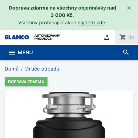
×
Doprava zdarma na všechny objednávky nad
3 000 Kč.
Všechny probíhající akce
najdete zde
.

shopping_cart
(0)
search

MENU
Domů
Drtiče odpadu
DOPRAVA ZDARMA