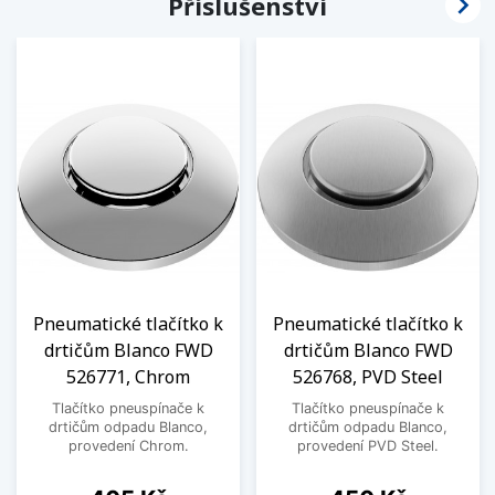

Příslušenství
Pneumatické tlačítko k
Pneumatické tlačítko k
drtičům Blanco FWD
drtičům Blanco FWD
526771, Chrom
526768, PVD Steel
Tlačítko pneuspínače k
Tlačítko pneuspínače k
drtičům odpadu Blanco,
drtičům odpadu Blanco,
provedení Chrom.
provedení PVD Steel.
Cena
Cena