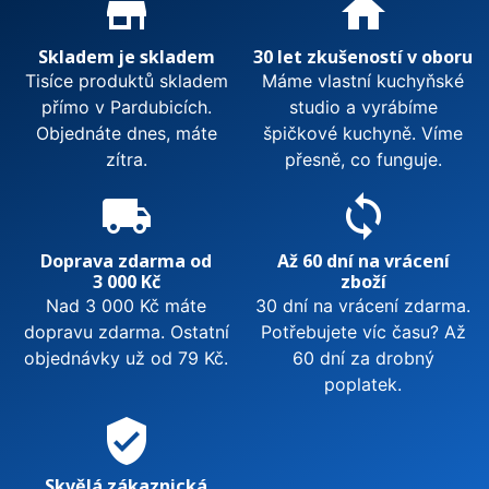
store_mall_directory
home
Skladem je skladem
30 let zkušeností v oboru
Tisíce produktů skladem
Máme vlastní kuchyňské
přímo v Pardubicích.
studio a vyrábíme
Objednáte dnes, máte
špičkové kuchyně. Víme
zítra.
přesně, co funguje.
local_shipping
sync
Doprava zdarma od
Až 60 dní na vrácení
3 000 Kč
zboží
Nad 3 000 Kč máte
30 dní na vrácení zdarma.
dopravu zdarma. Ostatní
Potřebujete víc času? Až
objednávky už od 79 Kč.
60 dní za drobný
poplatek.
verified_user
Skvělá zákaznická