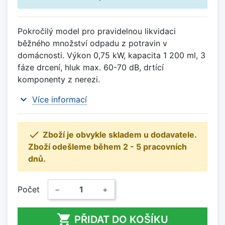
Pokročilý model pro pravidelnou likvidaci
běžného množství odpadu z potravin v
domácnosti. Výkon 0,75 kW, kapacita 1 200 ml, 3
fáze drcení, hluk max. 60-70 dB, drtící
komponenty z nerezi.
expand_more
Více informací

Zboží je obvykle skladem u dodavatele.
Zboží odešleme během 2 - 5 pracovních
dnů.
Počet
−
+

PŘIDAT DO KOŠÍKU