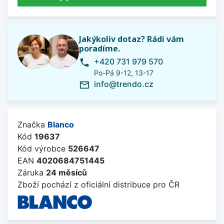
Jakýkoliv dotaz? Rádi vám
poradíme.
+420 731 979 570
phone
Po-Pá 9-12, 13-17
info@trendo.cz
mail_outline
Značka
Blanco
Kód
19637
Kód výrobce
526647
EAN
4020684751445
Záruka
24 měsíců
Zboží pochází z oficiální distribuce pro ČR