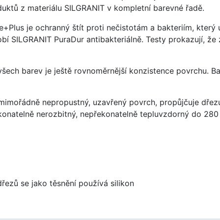
uktů z materiálu SILGRANIT v kompletní barevné řadě.
e+Plus je ochranný štít proti nečistotám a bakteriím, kter
í SILGRANIT PuraDur antibakteriálně. Testy prokazují, že 
 všech barev je ještě rovnoměrnější konzistence povrchu. B
imořádně nepropustný, uzavřený povrch, propůjčuje dřez
konatelně nerozbitný, nepřekonatelně tepluvzdorný do 280
dřezů se jako těsnění používá silikon