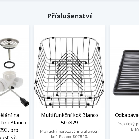
Příslušenství
ělání na
Multifunkční koš Blanco
Odkapávač
dání Blanco
507829
Praktický 
293, pro
Bla
Praktický nerezový multifunkční
usť, vč.
koš Blanco 507829.