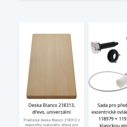
Deska Blanco 218313,
Sada pro před
dřevo, univerzální
excentrické ovlá
118979 + 119
Praktická deska Blanco 218313 z
klasickou výp
masivního bukového dřeva pro