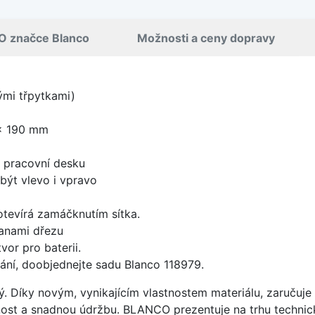
O značce Blanco
Možnosti a ceny dopravy
nými třpytkami)
x 190 mm
d pracovní desku
být vlevo i vpravo
 otevírá zamáčknutím sítka.
anami dřezu
vor pro baterii.
ání, doobjednejte sadu Blanco 118979.
ý. Díky novým, vynikajícím vlastnostem materiálu, zaruču
ost a snadnou údržbu. BLANCO prezentuje na trhu technick