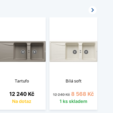

Tartufo
Bílá soft
Cena
Běžná cena
Cena
12 240 Kč
8 568 Kč
12 240 Kč
Na dotaz
1 ks skladem