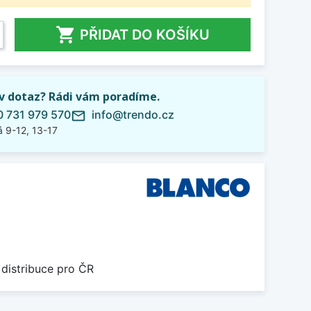

PŘIDAT DO KOŠÍKU
iv dotaz? Rádi vám poradíme.
 731 979 570
info@trendo.cz
mail_outline
 9-12, 13-17
 distribuce pro ČR