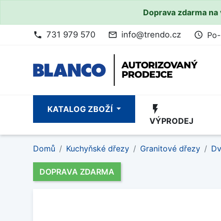
Doprava zdarma na 
731 979 570
info@trendo.cz
Po-
phone
mail_outline
access_time
flash_on
KATALOG ZBOŽÍ
VÝPRODEJ
Domů
Kuchyňské dřezy
Granitové dřezy
Dv
DOPRAVA ZDARMA