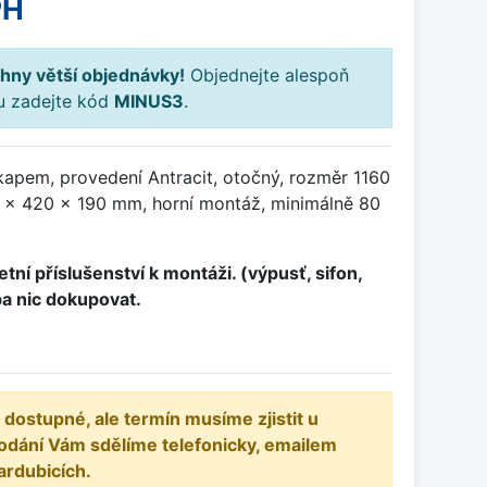
PH
hny větší objednávky!
Objednejte alespoň
ku zadejte kód
MINUS3
.
kapem, provedení Antracit, otočný, rozměr 1160
 x 420 x 190 mm, horní montáž, minimálně 80
tní příslušenství k montáži. (výpusť, sifon,
ba nic dokupovat.
 dostupné, ale termín musíme zjistit u
odání Vám sdělíme telefonicky, emailem
ardubicích.