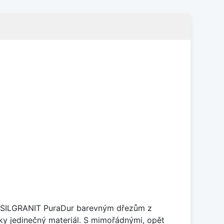
je SILGRANIT PuraDur barevným dřezům z
y jedinečný materiál. S mimořádnými, opět