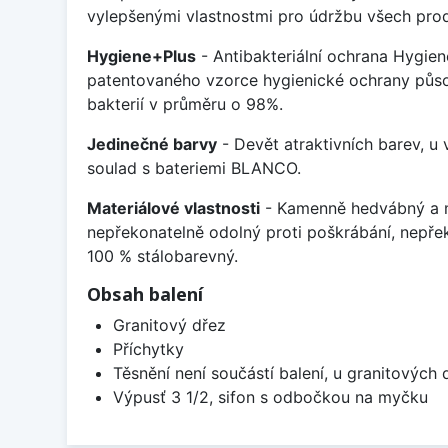
vylepšenými vlastnostmi pro údržbu všech prod
Hygiene+Plus
- Antibakteriální ochrana Hygien
patentovaného vzorce hygienické ochrany působ
bakterií v průměru o 98%.
Jedinečné barvy
- Devět atraktivních barev, u
soulad s bateriemi BLANCO.
Materiálové vlastnosti
- Kamenně hedvábný a m
nepřekonatelně odolný proti poškrábání, nepře
100 % stálobarevný.
Obsah balení
Granitový dřez
Příchytky
Těsnění není součástí balení, u granitových 
Výpusť 3 1/2, sifon s odbočkou na myčku