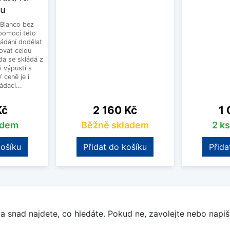
ku
Blanco bez
pomocí této
ládání dodělat
ovat celou
a se skládá z
i výpusti s
 ceně je i
dací...
Cena
Ce
Kč
2 160 Kč
1 
adem
Běžně skladem
2 k
košíku
Přidat do košíku
Přida
a snad najdete, co hledáte. Pokud ne, zavolejte nebo napišt