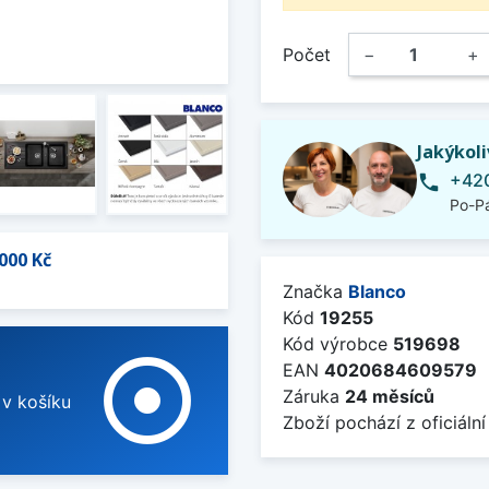
Počet
−
+
Jakýkol
+420
phone
Po-Pá
000 Kč
Značka
Blanco
Kód
19255
Kód výrobce
519698
adjust
EAN
4020684609579
Záruka
24 měsíců
 v košíku
Zboží pochází z oficiální