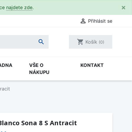
×
kce
najdete zde
.

Přihlásit se

shopping_cart
Košík
(0)
ADNA
VŠE O
KONTAKT
NÁKUPU
racit
lanco Sona 8 S Antracit