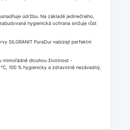
ý usnadňuje údržbu. Na základě jedinečného,
zabudovaná hygienická ochrana snižuje růst
arvy SILGRANIT PuraDur nabízejí perfektní
u mimořádně dlouhou životnost -
 °C, 100 % hygienicky a zdravotně nezávadný,