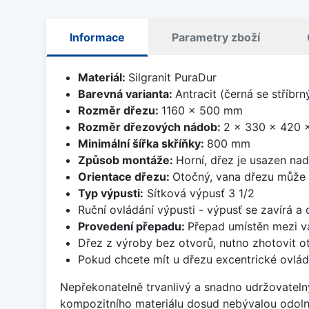
Informace
Parametry zboží
Materiál:
Silgranit PuraDur
Barevná varianta:
Antracit (černá se stříbr
Rozměr dřezu:
1160 x 500 mm
Rozměr dřezových nádob:
2 x 330 x 420 
Minimální šířka skříňky:
800 mm
Způsob montáže:
Horní, dřez je usazen na
Orientace dřezu:
Otočný, vana dřezu může 
Typ výpusti:
Sítková výpusť 3 1/2
Ruční ovládání výpusti - výpusť se zavírá a
Provedení přepadu:
Přepad umístěn mezi v
Dřez z výroby bez otvorů, nutno zhotovit ot
Pokud chcete mít u dřezu excentrické ovlád
Nepřekonatelně trvanlivý a snadno udržovateln
kompozitního materiálu dosud nebývalou odoln