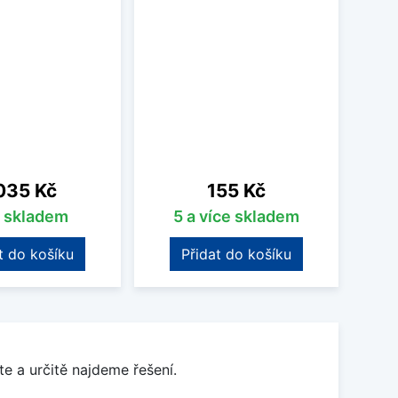
Frank
vodní 
a po
pos
o
na
Cena
035 Kč
155 Kč
s skladem
5 a více skladem
t do košíku
Přidat do košíku
e a určitě najdeme řešení.