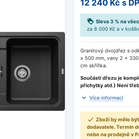
12 240 Kč
s D
loyalty
Sleva 3 % na všec
za 8 000 Kč a v koší
Granitový dvojdřez s od
x 500 mm, vany 2 x 330
cm skříňka.
Součástí dřezu je komple
příchytky atd.) Není tře
expand_more
Více informací

Zboží by mělo být
dodavatele. Termín d
nebo na prodejně v P