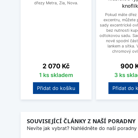
dřezy Metra, Zia, Nova.
knoflí
Pokud máte dřez 
excentru, můžete 
sady excentrické ov
bez nutnosti kup
odtokovou sadu. Sad
nové spodní část
lankem a sítka. V
chromový ovlá
Cena
Cena
2 070 Kč
900 
1 ks skladem
3 ks skl
Přidat do košíku
Přidat do 
SOUVISEJÍCÍ ČLÁNKY Z NAŠÍ PORADNY
Nevíte jak vybrat? Nahlédněte do naší poradny 