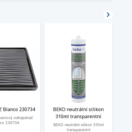

 Blanco 230734
BEKO neutrální silikon
Čisti
310ml transparentní
plastový odkapávač
nco 230734.
BEKO neutrální silikon 310ml
Čistic
transparentní
Fragr