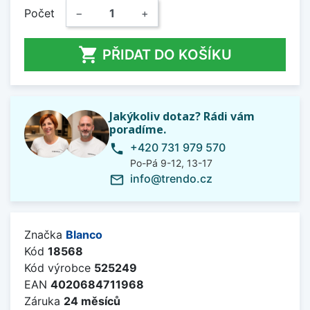
Počet
−
+

PŘIDAT DO KOŠÍKU
Jakýkoliv dotaz? Rádi vám
poradíme.
+420 731 979 570
phone
Po-Pá 9-12, 13-17
info@trendo.cz
mail_outline
Značka
Blanco
Kód
18568
Kód výrobce
525249
EAN
4020684711968
Záruka
24 měsíců