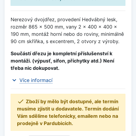
Nerezový dvojdřez, provedení Hedvábný lesk,
rozměr 865 x 500 mm, vany 2 x 400 x 400 x
190 mm, montáž horní nebo do roviny, minimálně
90 cm skříňka, s excentrem, 2 otvory z výroby.
Součástí dřezu je kompletní příslušenství k
montáži. (výpusť, sifon, příchytky atd.) Není
třeba nic dokupovat.
expand_more
Více informací

Zboží by mělo být dostupné, ale termín
musíme zjistit u dodavatele. Termín dodání
Vám sdělíme telefonicky, emailem nebo na
prodejně v Pardubicích.