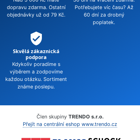
dopravu zdarma. Ostatní
Potřebujete víc času? Až
objednávky už od 79 Kč.
60 dní za drobný
poplatek.
verified_user
Skvělá zákaznická
podpora
Kdykoliv poradíme s
výběrem a zodpovíme
každou otázku. Sortiment
známe poslepu.
Člen skupiny
TRENDO s.r.o.
Přejít na centrální eshop www.trendo.cz