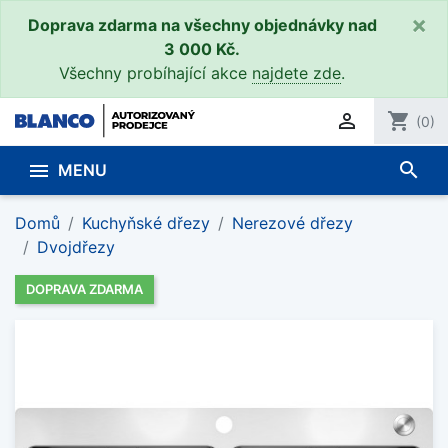
×
Doprava zdarma na všechny objednávky nad
3 000 Kč.
Všechny probíhající akce
najdete zde
.

shopping_cart
(0)
search

MENU
Domů
Kuchyňské dřezy
Nerezové dřezy
Dvojdřezy
DOPRAVA ZDARMA