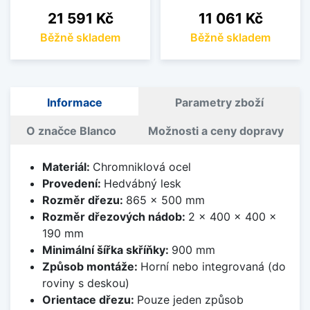
Cena
Cena
21 591 Kč
11 061 Kč
Běžně skladem
Běžně skladem
Informace
Parametry zboží
O značce Blanco
Možnosti a ceny dopravy
Materiál:
Chromniklová ocel
Provedení:
Hedvábný lesk
Rozměr dřezu:
865 x 500 mm
Rozměr dřezových nádob:
2 x 400 x 400 x
190 mm
Minimální šířka skříňky:
900 mm
Způsob montáže:
Horní nebo integrovaná (do
roviny s deskou)
Orientace dřezu:
Pouze jeden způsob