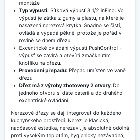
montáže
Typ výpusti:
Sítková výpusť 3 1/2 inFino. Ve
výpusti je zátka z gumy a plastu, na které je
nasazená nerezová krytka. Snadno se čistí,
ovládá a vypadá pěkně, protože je pořád v
rovině se dnem dřezu.
Excentrické ovládání výpusti PushControl -
výpusť se zavírá a otevírá zmáčknutím
knoflíku na dřezu.
Provedení přepadu:
Přepad umístěn ve vaně
dřezu
Dřez má z výroby zhotoveny 2 otvory.
Do
jednoho otvoru si dáte baterii a do druhého
excentrické ovládání.
Nerezové dřezy se dají integrovat do každého
kuchyňského prostředí. Nerez je klasická,
nadčasová estetika, nerezaví, je absolutně odolná
proti vysokým teplotám, hygienicky nezávadná,