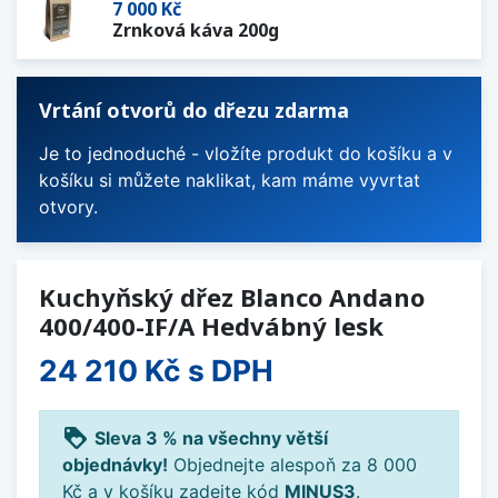
7 000 Kč
Zrnková káva 200g
Vrtání otvorů do dřezu zdarma
Je to jednoduché - vložíte produkt do košíku a v
košíku si můžete naklikat, kam máme vyvrtat
otvory.
Kuchyňský dřez Blanco Andano
400/400-IF/A Hedvábný lesk
24 210 Kč
s DPH
loyalty
Sleva 3 % na všechny větší
objednávky!
Objednejte alespoň za 8 000
Kč a v košíku zadejte kód
MINUS3
.