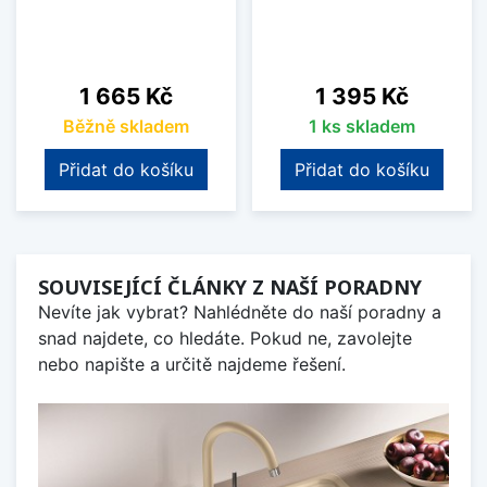
Cena
Cena
1 665 Kč
1 395 Kč
Běžně skladem
1 ks skladem
Přidat do košíku
Přidat do košíku
SOUVISEJÍCÍ ČLÁNKY Z NAŠÍ PORADNY
Nevíte jak vybrat? Nahlédněte do naší poradny a
snad najdete, co hledáte. Pokud ne, zavolejte
nebo napište a určitě najdeme řešení.