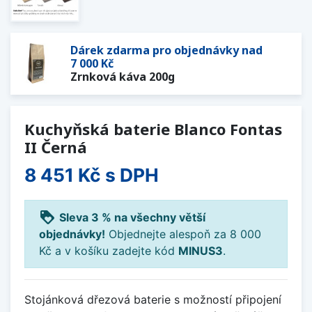
Dárek zdarma pro objednávky nad
7 000 Kč
Zrnková káva 200g
Kuchyňská baterie Blanco Fontas
II Černá
8 451 Kč
s DPH
loyalty
Sleva 3 % na všechny větší
objednávky!
Objednejte alespoň za 8 000
Kč a v košíku zadejte kód
MINUS3
.
Stojánková dřezová baterie s možností připojení