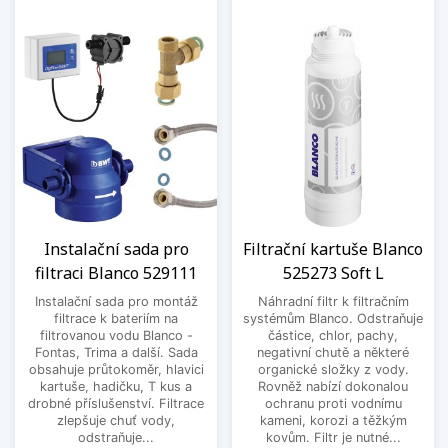
Instalační sada pro
Filtrační kartuše Blanco
filtraci Blanco 529111
525273 Soft L
Instalační sada pro montáž
Náhradní filtr k filtračním
filtrace k bateriím na
systémům Blanco. Odstraňuje
filtrovanou vodu Blanco -
částice, chlor, pachy,
Fontas, Trima a další. Sada
negativní chutě a některé
obsahuje průtokoměr, hlavici
organické složky z vody.
kartuše, hadičku, T kus a
Rovněž nabízí dokonalou
drobné příslušenství. Filtrace
ochranu proti vodnímu
zlepšuje chuť vody,
kameni, korozi a těžkým
odstraňuje...
kovům. Filtr je nutné...