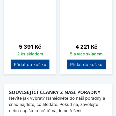
Cena
Cena
5 391 Kč
4 221 Kč
2 ks skladem
5 a více skladem
Přidat do košíku
Přidat do košíku
SOUVISEJÍCÍ ČLÁNKY Z NAŠÍ PORADNY
Nevíte jak vybrat? Nahlédněte do naší poradny a
snad najdete, co hledáte. Pokud ne, zavolejte
nebo napište a určitě najdeme řešení.