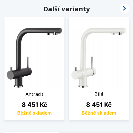

Další varianty
Antracit
Bílá
Cena
Cena
8 451 Kč
8 451 Kč
Běžně skladem
Běžně skladem