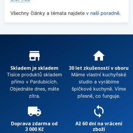
Všechny články a témata najdete
v naší poradně
.
Proč nakupovat u nás?
store_mall_directory
home
Skladem je skladem
30 let zkušeností v oboru
Tisíce produktů skladem
Máme vlastní kuchyňské
přímo v Pardubicích.
studio a vyrábíme
Objednáte dnes, máte
špičkové kuchyně. Víme
zítra.
přesně, co funguje.
local_shipping
sync
Doprava zdarma od
Až 60 dní na vrácení
3 000 Kč
zboží