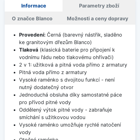
Informace
Parametry zboží
O značce Blanco
Možnosti a ceny dopravy
Provedení:
Černá (barevný nástřik, sladěno
ke granitovým dřezům Blanco)
Tlaková
(klasická baterie pro připojení k
vodnímu řádu nebo tlakovému ohřívači)
2 v 1: užitková a pitná voda přímo z armatury
Pitná voda přímo z armatury
Vysoké raménko s dvojitou funkcí - není
nutný dodatečný otvor
Jednoduchá obsluha díky samostatné páce
pro přívod pitné vody
Oddělený výtok pitné vody - zabraňuje
smíchání s užitkovou vodou
Vysoké raménko umožňuje rychlé natočení
vody
Otočné raménko