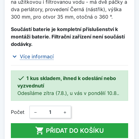
na užitkovou i filtrovanou vodu - má dvě páčky a
dva perlátory, provedení Černá (nástřik), výška
300 mm, pro otvor 35 mm, otočná o 360 °.
Součástí baterie je kompletní příslušenství k
montáži baterie. Filtrační zařízení není součástí
dodávky.
expand_more
Více informací

1 kus skladem, ihned k odeslání nebo
vyzvednutí
Odesíláme zítra (7.8.), u vás v pondělí 10.8..
Počet
−
+

PŘIDAT DO KOŠÍKU