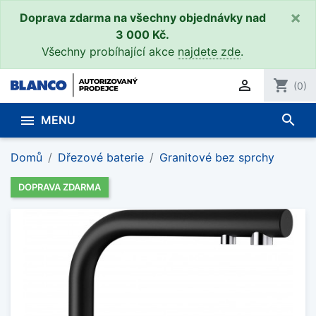
×
Doprava zdarma na všechny objednávky nad
3 000 Kč.
Všechny probíhající akce
najdete zde
.

shopping_cart
(0)
search

MENU
Domů
Dřezové baterie
Granitové bez sprchy
DOPRAVA ZDARMA