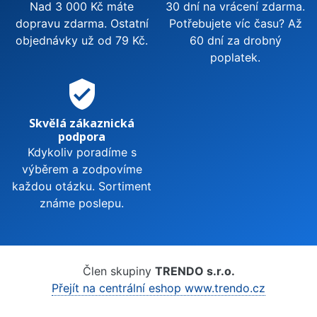
Nad 3 000 Kč máte
30 dní na vrácení zdarma.
dopravu zdarma. Ostatní
Potřebujete víc času? Až
objednávky už od 79 Kč.
60 dní za drobný
poplatek.
verified_user
Skvělá zákaznická
podpora
Kdykoliv poradíme s
výběrem a zodpovíme
každou otázku. Sortiment
známe poslepu.
Člen skupiny
TRENDO s.r.o.
Přejít na centrální eshop www.trendo.cz