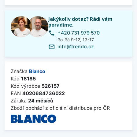
Jakýkoliv dotaz? Rádi vám
poradíme.
+420 731 979 570
phone
Po-Pá 9-12, 13-17
info@trendo.cz
mail_outline
Značka
Blanco
Kód
18185
Kód výrobce
526157
EAN
4020684736022
Záruka
24 měsíců
Zboží pochází z oficiální distribuce pro ČR