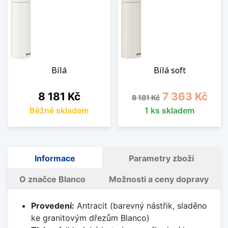
Bílá
Bílá soft
Cena
Běžná cena
Cena
8 181 Kč
7 363 Kč
8 181 Kč
Běžně skladem
1 ks skladem
Informace
Parametry zboží
O značce Blanco
Možnosti a ceny dopravy
Provedení:
Antracit (barevný nástřik, sladěno
ke granitovým dřezům Blanco)