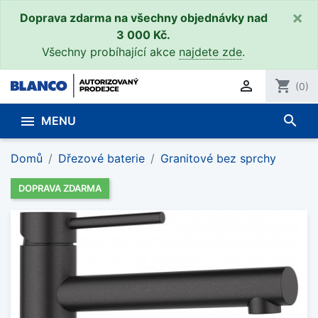
×
Doprava zdarma na všechny objednávky nad
3 000 Kč.
Všechny probíhající akce
najdete zde
.

shopping_cart
(0)
search

MENU
Domů
Dřezové baterie
Granitové bez sprchy
DOPRAVA ZDARMA