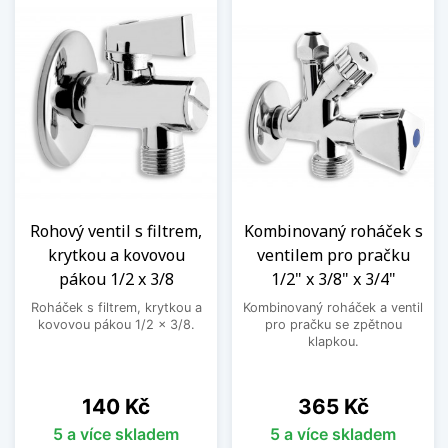
Rohový ventil s filtrem,
Kombinovaný roháček s
krytkou a kovovou
ventilem pro pračku
pákou 1/2 x 3/8
1/2" x 3/8" x 3/4"
Roháček s filtrem, krytkou a
Kombinovaný roháček a ventil
kovovou pákou 1/2 x 3/8.
pro pračku se zpětnou
klapkou.
Cena
Cena
140 Kč
365 Kč
5 a více skladem
5 a více skladem