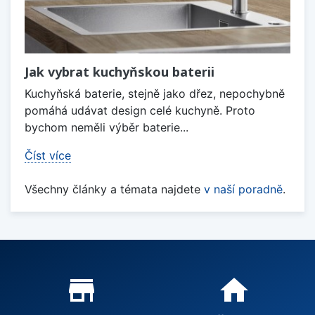
Jak vybrat kuchyňskou baterii
Kuchyňská baterie, stejně jako dřez, nepochybně
pomáhá udávat design celé kuchyně. Proto
bychom neměli výběr baterie...
Číst více
Všechny články a témata najdete
v naší poradně
.
Proč nakupovat u nás?
store_mall_directory
home