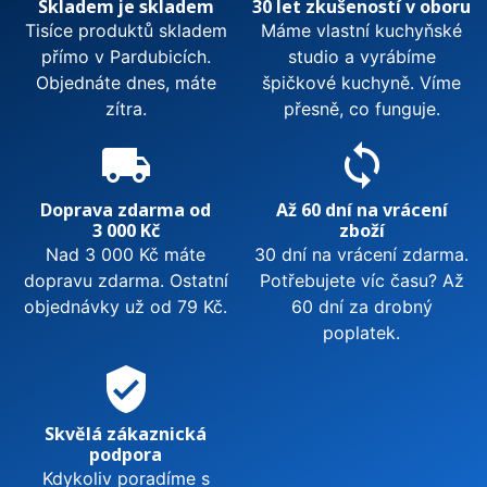
Skladem je skladem
30 let zkušeností v oboru
Tisíce produktů skladem
Máme vlastní kuchyňské
přímo v Pardubicích.
studio a vyrábíme
Objednáte dnes, máte
špičkové kuchyně. Víme
zítra.
přesně, co funguje.
local_shipping
sync
Doprava zdarma od
Až 60 dní na vrácení
3 000 Kč
zboží
Nad 3 000 Kč máte
30 dní na vrácení zdarma.
dopravu zdarma. Ostatní
Potřebujete víc času? Až
objednávky už od 79 Kč.
60 dní za drobný
poplatek.
verified_user
Skvělá zákaznická
podpora
Kdykoliv poradíme s