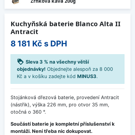
Zrnková káva 200g
Kuchyňská baterie Blanco Alta II
Antracit
8 181 Kč
s DPH
loyalty
Sleva 3 % na všechny větší
objednávky!
Objednejte alespoň za 8 000
Kč a v košíku zadejte kód
MINUS3
.
Stojánková dřezová baterie, provedení Antracit
(nástřik), výška 226 mm, pro otvor 35 mm,
otočná o 360 °.
Součástí baterie je kompletní příslušenství k
montáži. Není třeba nic dokupovat.