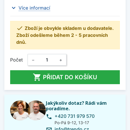
expand_more
Více informací

Zboží je obvykle skladem u dodavatele.
Zboží odešleme během 2 - 5 pracovních
dnů.
Počet
−
+

PŘIDAT DO KOŠÍKU
Jakýkoliv dotaz? Rádi vám
poradíme.
+420 731 979 570
phone
Po-Pá 9-12, 13-17
info@trendo.cz
mail_outline