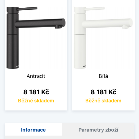
Antracit
Bílá
Cena
Cena
8 181 Kč
8 181 Kč
Běžně skladem
Běžně skladem
Informace
Parametry zboží