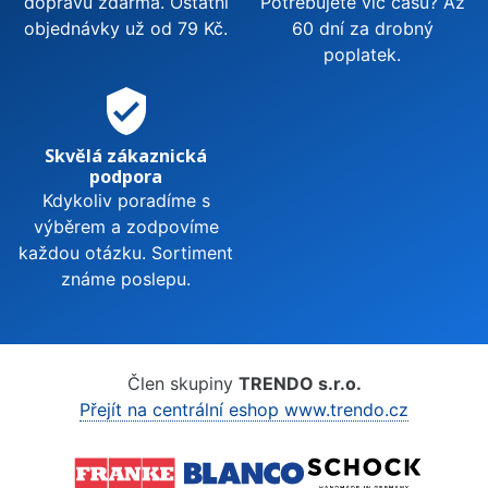
dopravu zdarma. Ostatní
Potřebujete víc času? Až
objednávky už od 79 Kč.
60 dní za drobný
poplatek.
verified_user
Skvělá zákaznická
podpora
Kdykoliv poradíme s
výběrem a zodpovíme
každou otázku. Sortiment
známe poslepu.
Člen skupiny
TRENDO s.r.o.
Přejít na centrální eshop www.trendo.cz