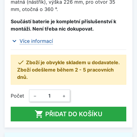
matná (nástřik), výška 226 mm, pro otvor 35
mm, otočná o 360 °.
Součástí baterie je kompletní příslušenství k
montáži. Není třeba nic dokupovat.
expand_more
Více informací

Zboží je obvykle skladem u dodavatele.
Zboží odešleme během 2 - 5 pracovních
dnů.
Počet
−
+

PŘIDAT DO KOŠÍKU