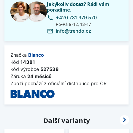
Jakýkoliv dotaz? Rádi vám
poradíme.
+420 731 979 570
phone
Po-Pá 9-12, 13-17
info@trendo.cz
mail_outline
Značka
Blanco
Kód
14381
Kód výrobce
527538
Záruka
24 měsíců
Zboží pochází z oficiální distribuce pro ČR

Další varianty