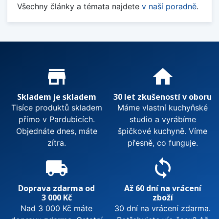
Všechny články a témata najdete
v naší poradně
.
Proč nakupovat u nás?
store_mall_directory
home
Skladem je skladem
30 let zkušeností v oboru
Tisíce produktů skladem
Máme vlastní kuchyňské
přímo v Pardubicích.
studio a vyrábíme
Objednáte dnes, máte
špičkové kuchyně. Víme
zítra.
přesně, co funguje.
local_shipping
sync
Doprava zdarma od
Až 60 dní na vrácení
3 000 Kč
zboží
Nad 3 000 Kč máte
30 dní na vrácení zdarma.