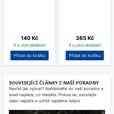
Cena
Cena
140 Kč
365 Kč
5 a více skladem
5 a více skladem
Přidat do košíku
Přidat do košíku
SOUVISEJÍCÍ ČLÁNKY Z NAŠÍ PORADNY
Nevíte jak vybrat? Nahlédněte do naší poradny a
snad najdete, co hledáte. Pokud ne, zavolejte
nebo napište a určitě najdeme řešení.