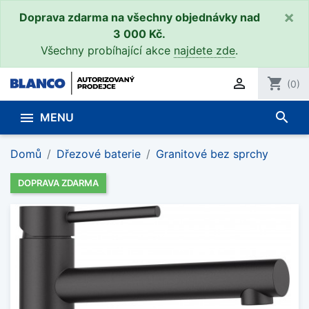
×
Doprava zdarma na všechny objednávky nad
3 000 Kč.
Všechny probíhající akce
najdete zde
.

shopping_cart
(0)
search

MENU
Domů
Dřezové baterie
Granitové bez sprchy
DOPRAVA ZDARMA