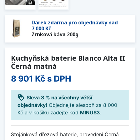
Dárek zdarma pro objednávky nad
7 000 Kč
Zrnková káva 200g
Kuchyňská baterie Blanco Alta II
Černá matná
8 901 Kč
s DPH
loyalty
Sleva 3 % na všechny větší
objednávky!
Objednejte alespoň za 8 000
Kč a v košíku zadejte kód
MINUS3
.
Stojánková dřezová baterie, provedení Černá