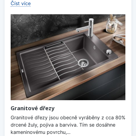
Číst více
Granitové dřezy
Granitové dřezy jsou obecně vyráběny z cca 80%
drcené žuly, pojiva a barviva. Tím se dosáhne
kameninovému povrchu,...