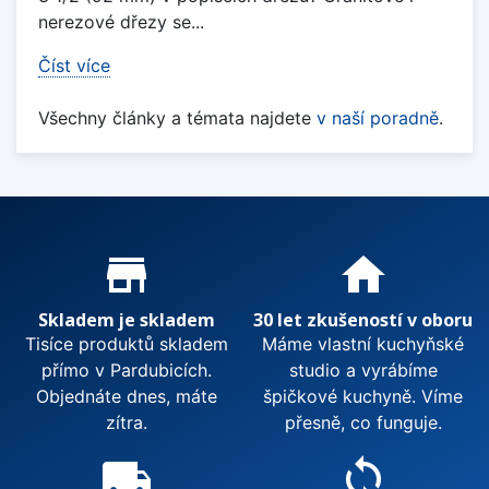
nerezové dřezy se...
Číst více
Všechny články a témata najdete
v naší poradně
.
Proč nakupovat u nás?
store_mall_directory
home
Skladem je skladem
30 let zkušeností v oboru
Tisíce produktů skladem
Máme vlastní kuchyňské
přímo v Pardubicích.
studio a vyrábíme
Objednáte dnes, máte
špičkové kuchyně. Víme
zítra.
přesně, co funguje.
local_shipping
sync