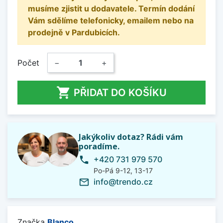
musíme zjistit u dodavatele. Termín dodání
Vám sdělíme telefonicky, emailem nebo na
prodejně v Pardubicích.
Počet
−
+

PŘIDAT DO KOŠÍKU
Jakýkoliv dotaz? Rádi vám
poradíme.
+420 731 979 570
phone
Po-Pá 9-12, 13-17
info@trendo.cz
mail_outline
Značka
Blanco