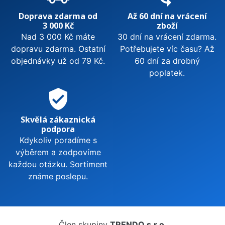
Doprava zdarma od
Až 60 dní na vrácení
3 000 Kč
zboží
Nad 3 000 Kč máte
30 dní na vrácení zdarma.
dopravu zdarma. Ostatní
Potřebujete víc času? Až
objednávky už od 79 Kč.
60 dní za drobný
poplatek.
verified_user
Skvělá zákaznická
podpora
Kdykoliv poradíme s
výběrem a zodpovíme
každou otázku. Sortiment
známe poslepu.
Člen skupiny
TRENDO s.r.o.