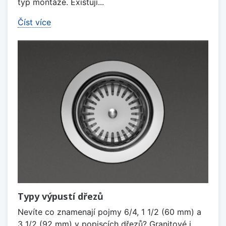
typ montáže. Existují...
Číst více
Typy výpustí dřezů
Nevíte co znamenají pojmy 6/4, 1 1/2 (60 mm) a
3 1/2 (92 mm) v popiscích dřezů? Granitové i