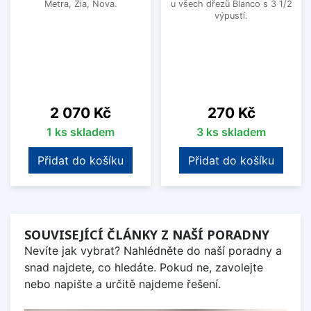
Metra, Zia, Nova.
u všech dřezů Blanco s 3 1/2
výpustí.
Cena
Cena
2 070 Kč
270 Kč
1 ks skladem
3 ks skladem
Přidat do košíku
Přidat do košíku
SOUVISEJÍCÍ ČLÁNKY Z NAŠÍ PORADNY
Nevíte jak vybrat? Nahlédněte do naší poradny a
snad najdete, co hledáte. Pokud ne, zavolejte
nebo napište a určitě najdeme řešení.