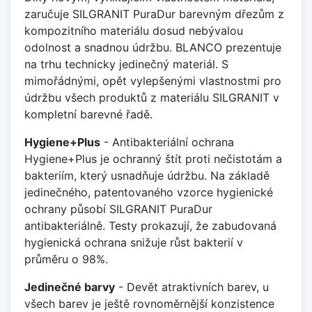
zaručuje SILGRANIT PuraDur barevným dřezům z
kompozitního materiálu dosud nebývalou
odolnost a snadnou údržbu. BLANCO prezentuje
na trhu technicky jedinečný materiál. S
mimořádnými, opět vylepšenými vlastnostmi pro
údržbu všech produktů z materiálu SILGRANIT v
kompletní barevné řadě.
Hygiene+Plus
- Antibakteriální ochrana
Hygiene+Plus je ochranný štít proti nečistotám a
bakteriím, který usnadňuje údržbu. Na základě
jedinečného, patentovaného vzorce hygienické
ochrany působí SILGRANIT PuraDur
antibakteriálně. Testy prokazují, že zabudovaná
hygienická ochrana snižuje růst bakterií v
průměru o 98%.
Jedinečné barvy
- Devět atraktivních barev, u
všech barev je ještě rovnoměrnější konzistence