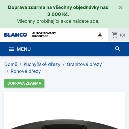
×
Doprava zdarma na všechny objednávky nad
3 000 Kč.
Všechny probíhající akce
najdete zde
.

shopping_cart
(0)
search

MENU
Domů
Kuchyňské dřezy
Granitové dřezy
Rohové dřezy
DOPRAVA ZDARMA