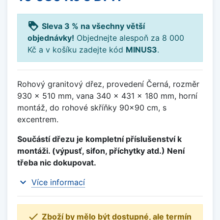
loyalty
Sleva 3 % na všechny větší
objednávky!
Objednejte alespoň za 8 000
Kč a v košíku zadejte kód
MINUS3
.
Rohový granitový dřez, provedení Černá, rozměr
930 x 510 mm, vana 340 x 431 x 180 mm, horní
montáž, do rohové skříňky 90x90 cm, s
excentrem.
Součástí dřezu je kompletní příslušenství k
montáži. (výpusť, sifon, příchytky atd.) Není
třeba nic dokupovat.
expand_more
Více informací

Zboží by mělo být dostupné, ale termín