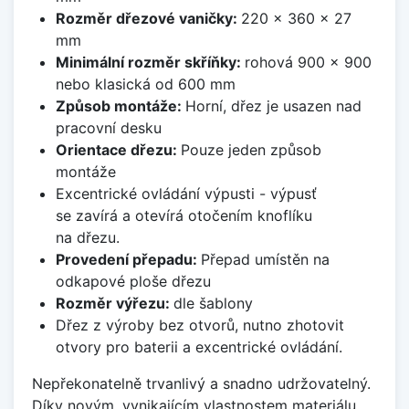
Rozměr dřezové vaničky:
220 x 360 x 27
mm
Minimální rozměr skříňky:
rohová 900 x 900
nebo klasická od 600 mm
Způsob montáže:
Horní, dřez je usazen nad
pracovní desku
Orientace dřezu:
Pouze jeden způsob
montáže
Excentrické ovládání výpusti - výpusť
se zavírá a otevírá otočením knoflíku
na dřezu.
Provedení přepadu:
Přepad umístěn na
odkapové ploše dřezu
Rozměr výřezu:
dle šablony
Dřez z výroby bez otvorů, nutno zhotovit
otvory pro baterii a excentrické ovládání.
Nepřekonatelně trvanlivý a snadno udržovatelný.
Díky novým, vynikajícím vlastnostem materiálu,