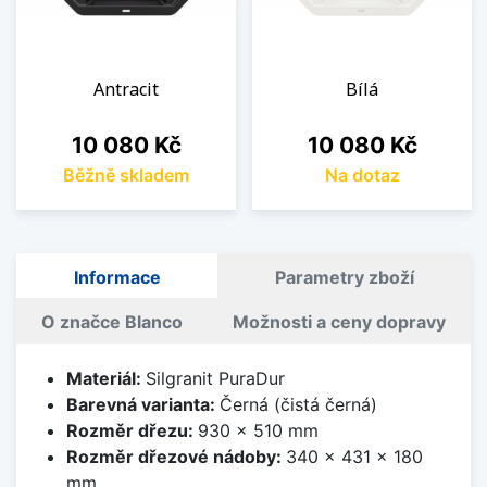
Antracit
Bílá
Cena
Cena
10 080 Kč
10 080 Kč
Běžně skladem
Na dotaz
Informace
Parametry zboží
O značce Blanco
Možnosti a ceny dopravy
Materiál:
Silgranit PuraDur
Barevná varianta:
Černá (čistá černá)
Rozměr dřezu:
930 x 510 mm
Rozměr dřezové nádoby:
340 x 431 x 180
mm