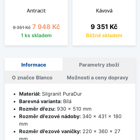
Antracit
Kávová
Běžná cena
Cena
Cena
7 948 Kč
9 351 Kč
9 351 Kč
1 ks skladem
Běžně skladem
Informace
Parametry zboží
O značce Blanco
Možnosti a ceny dopravy
Materiál:
Silgranit PuraDur
Barevná varianta:
Bílá
Rozměr dřezu:
930 x 510 mm
Rozměr dřezové nádoby:
340 x 431 x 180
mm
Rozměr dřezové vaničky:
220 x 360 x 27
mm