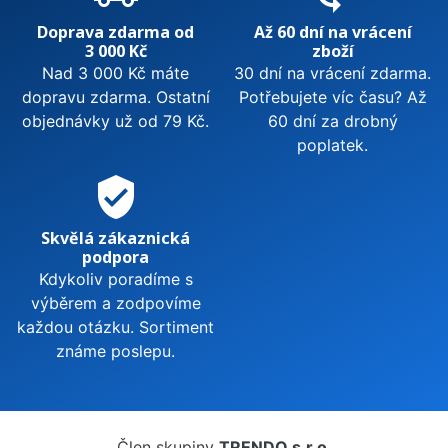
Doprava zdarma od
Až 60 dní na vrácení
3 000 Kč
zboží
Nad 3 000 Kč máte
30 dní na vrácení zdarma.
dopravu zdarma. Ostatní
Potřebujete víc času? Až
objednávky už od 79 Kč.
60 dní za drobný
poplatek.
verified_user
Skvělá zákaznická
podpora
Kdykoliv poradíme s
výběrem a zodpovíme
každou otázku. Sortiment
známe poslepu.
Člen skupiny
TRENDO s.r.o.