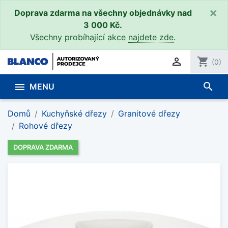
×
Doprava zdarma na všechny objednávky nad
3 000 Kč.
Všechny probíhající akce
najdete zde
.

shopping_cart
(0)
search

MENU
Domů
Kuchyňské dřezy
Granitové dřezy
Rohové dřezy
DOPRAVA ZDARMA