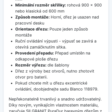
Minimální rozměr skříňky:
rohová 900 x 900
nebo klasická od 600 mm
Způsob montáže:
Horní, dřez je usazen nad
pracovní desku
Orientace dřezu:
Pouze jeden způsob
montáže
Ruční ovládání výpusti - výpusť se zavírá a
otevírá zamáčknutím sítka.
Provedení přepadu:
Přepad umístěn na
odkapové ploše dřezu
Rozměr výřezu:
dle šablony
Dřez z výroby bez otvorů, nutno zhotovit
otvor pro baterii.
Pokud chcete mít u dřezu excentrické
ovládání, doobjednejte sadu Blanco 118979.
Nepřekonatelně trvanlivý a snadno udržovatelný.
Díky novým, vynikajícím vlastnostem materiálu,
zaručuje SILGRANIT PuraDur barevným dřezům z