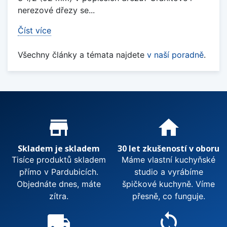
nerezové dřezy se...
Číst více
Všechny články a témata najdete
v naší poradně
.
Proč nakupovat u nás?
store_mall_directory
home
Skladem je skladem
30 let zkušeností v oboru
Tisíce produktů skladem
Máme vlastní kuchyňské
přímo v Pardubicích.
studio a vyrábíme
Objednáte dnes, máte
špičkové kuchyně. Víme
zítra.
přesně, co funguje.
local_shipping
sync