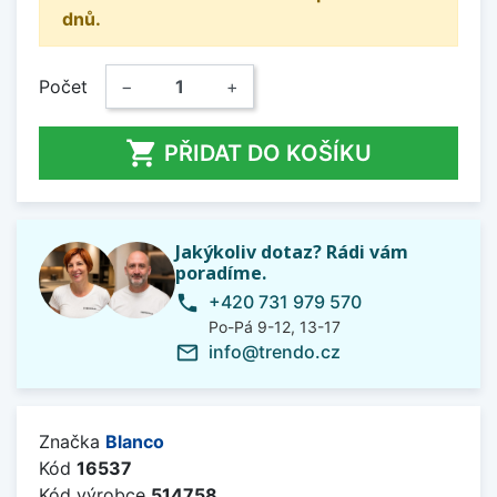
dnů.
Počet
−
+

PŘIDAT DO KOŠÍKU
Jakýkoliv dotaz? Rádi vám
poradíme.
+420 731 979 570
phone
Po-Pá 9-12, 13-17
info@trendo.cz
mail_outline
Značka
Blanco
Kód
16537
Kód výrobce
514758