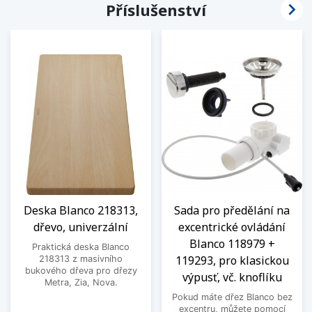

Příslušenství
Deska Blanco 218313,
Sada pro předělání na
dřevo, univerzální
excentrické ovládání
Blanco 118979 +
Praktická deska Blanco
119293, pro klasickou
218313 z masivního
bukového dřeva pro dřezy
výpusť, vč. knoflíku
Metra, Zia, Nova.
Pokud máte dřez Blanco bez
excentru, můžete pomocí