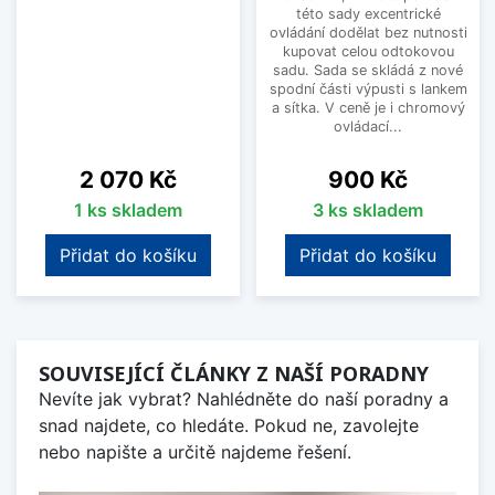
této sady excentrické
ovládání dodělat bez nutnosti
kupovat celou odtokovou
sadu. Sada se skládá z nové
spodní části výpusti s lankem
a sítka. V ceně je i chromový
ovládací...
Cena
Cena
2 070 Kč
900 Kč
1 ks skladem
3 ks skladem
Přidat do košíku
Přidat do košíku
SOUVISEJÍCÍ ČLÁNKY Z NAŠÍ PORADNY
Nevíte jak vybrat? Nahlédněte do naší poradny a
snad najdete, co hledáte. Pokud ne, zavolejte
nebo napište a určitě najdeme řešení.