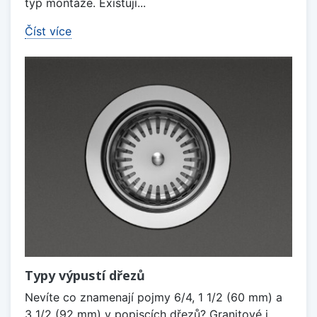
typ montáže. Existují...
Číst více
Typy výpustí dřezů
Nevíte co znamenají pojmy 6/4, 1 1/2 (60 mm) a
3 1/2 (92 mm) v popiscích dřezů? Granitové i