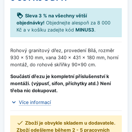
loyalty
Sleva 3 % na všechny větší
objednávky!
Objednejte alespoň za 8 000
Kč a v košíku zadejte kód
MINUS3
.
Rohový granitový dřez, provedení Bílá, rozměr
930 x 510 mm, vana 340 x 431 x 180 mm, horní
montáž, do rohové skříňky 90x90 cm.
Součástí dřezu je kompletní příslušenství k
montáži. (výpusť, sifon, příchytky atd.) Není
třeba nic dokupovat.
expand_more
Více informací

Zboží je obvykle skladem u dodavatele.
Zboží odešleme během 2 - 5 pracovních