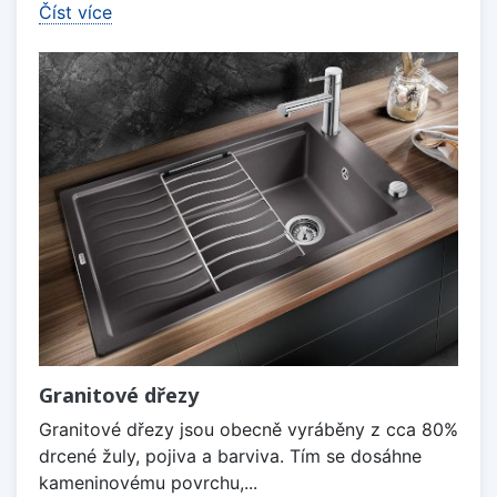
Číst více
Granitové dřezy
Granitové dřezy jsou obecně vyráběny z cca 80%
drcené žuly, pojiva a barviva. Tím se dosáhne
kameninovému povrchu,...