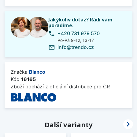
Jakýkoliv dotaz? Rádi vám
poradíme.
+420 731 979 570
phone
Po-Pá 9-12, 13-17
info@trendo.cz
mail_outline
Značka
Blanco
Kód
16165
Zboží pochází z oficiální distribuce pro ČR

Další varianty