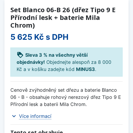
Set Blanco 06-B 26 (dřez Tipo 9 E
Přírodní lesk + baterie Mila
Chrom)
5 625 Kč
s DPH
loyalty
Sleva 3 % na všechny větší
objednávky!
Objednejte alespoň za 8 000
Kč a v košíku zadejte kód
MINUS3
.
Cenově zvýhodněný set dřezu a baterie Blanco
06 - B - obsahuje rohový nerezový dřez Tipo 9 E
Přírodní lesk a baterii Mila Chrom.
expand_more
Více informací
Tento set obsahuje