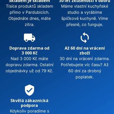
Skladem je skladem
30 let zkušeností v oboru
Tisíce produktů skladem
Máme vlastní kuchyňské
přímo v Pardubicích.
studio a vyrábíme
Objednáte dnes, máte
špičkové kuchyně. Víme
zítra.
přesně, co funguje.
local_shipping
sync
Doprava zdarma od
Až 60 dní na vrácení
3 000 Kč
zboží
Nad 3 000 Kč máte
30 dní na vrácení zdarma.
dopravu zdarma. Ostatní
Potřebujete víc času? Až
objednávky už od 79 Kč.
60 dní za drobný
poplatek.
verified_user
Skvělá zákaznická
podpora
Kdykoliv poradíme s