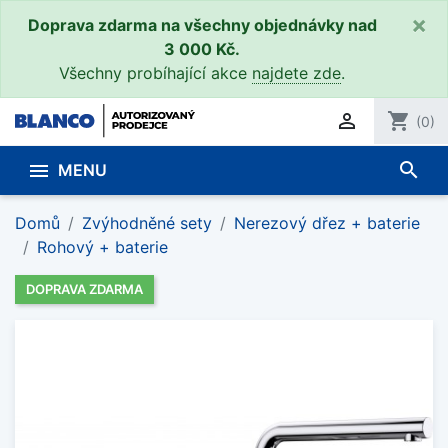
×
Doprava zdarma na všechny objednávky nad
3 000 Kč.
Všechny probíhající akce
najdete zde
.

shopping_cart
(0)
search

MENU
Domů
Zvýhodněné sety
Nerezový dřez + baterie
Rohový + baterie
DOPRAVA ZDARMA