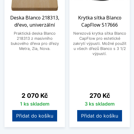
Deska Blanco 218313,
Krytka sítka Blanco
dřevo, univerzální
CapFlow 517666
Praktická deska Blanco
Nerezová krytka sítka Blanco
218313 z masivního
CapFlow pro estetické
bukového dřeva pro dřezy
zakrytí výpusti. Možné použít
Metra, Zia, Nova.
u všech dřezů Blanco s 3 1/2
výpustí.
Cena
Cena
2 070 Kč
270 Kč
1 ks skladem
3 ks skladem
Přidat do košíku
Přidat do košíku