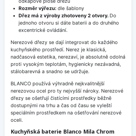
odkapové ploše dřezu
Rozměr výřezu:
dle šablony
Dřez má z výroby zhotoveny 2 otvory.
Do
jednoho otvoru si dáte baterii a do druhého
excentrické ovládání.
Nerezové dřezy se dají integrovat do každého
kuchyňského prostředí. Nerez je klasická,
nadčasová estetika, nerezaví, je absolutně odolná
proti vysokým teplotám, hygienicky nezávadná,
stálobarevná a snadno se udržuje.
BLANCO používá výhradně nejkvalitnější
nerezovou ocel pro ty nejvyšší nároky. Nerezové
dřezy se ošetřují čistícími prostředky běžně
dostupnými na trhu a čas od času se vyleští
speciálním prostředkem na ošetřování nerezové
oceli.
Kuchyňská baterie Blanco Mila Chrom