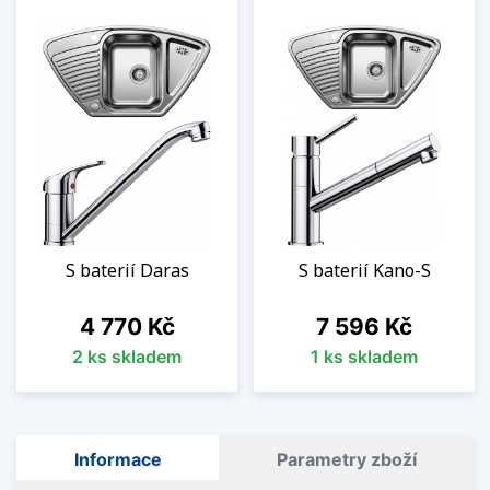
S baterií Daras
S baterií Kano-S
Cena
Cena
4 770 Kč
7 596 Kč
2 ks skladem
1 ks skladem
Informace
Parametry zboží