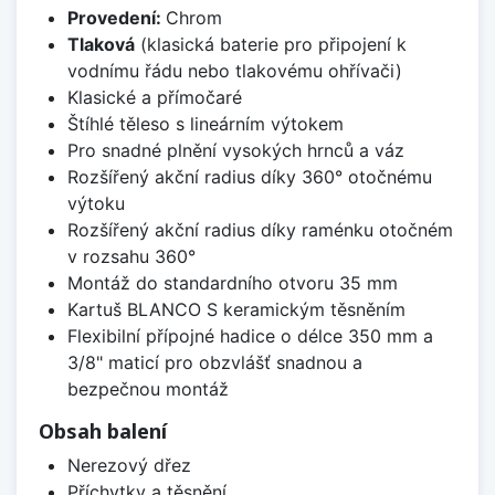
Provedení:
Chrom
Tlaková
(klasická baterie pro připojení k
vodnímu řádu nebo tlakovému ohřívači)
Klasické a přímočaré
Štíhlé těleso s lineárním výtokem
Pro snadné plnění vysokých hrnců a váz
Rozšířený akční radius díky 360° otočnému
výtoku
Rozšířený akční radius díky raménku otočném
v rozsahu 360°
Montáž do standardního otvoru 35 mm
Kartuš BLANCO S keramickým těsněním
Flexibilní přípojné hadice o délce 350 mm a
3/8" maticí pro obzvlášť snadnou a
bezpečnou montáž
Obsah balení
Nerezový dřez
Příchytky a těsnění