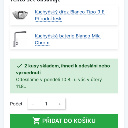
Kuchyňský dřez Blanco Tipo 9 E
Přírodní lesk
Kuchyňská baterie Blanco Mila
Chrom

2 kusy skladem, ihned k odeslání nebo
vyzvednutí
Odesíláme v pondělí 10.8., u vás v úterý
11.8..
Počet
−
+

PŘIDAT DO KOŠÍKU