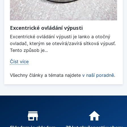
Excentrické ovládání výpusti
Excentrické ovládání výpusti je lanko a otočný
ovladač, kterým se otevírá/zavírá sítková výpusť.
Tento způsob je...
Číst více
Všechny články a témata najdete
v naší poradně
.
Proč nakupovat u nás?
store_mall_directory
home