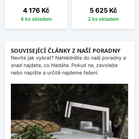
Cena
Cena
4 176 Kč
5 625 Kč
4 ks skladem
2 ks skladem
SOUVISEJÍCÍ ČLÁNKY Z NAŠÍ PORADNY
Nevíte jak vybrat? Nahlédněte do naší poradny a
snad najdete, co hledáte. Pokud ne, zavolejte
nebo napište a určitě najdeme řešení.