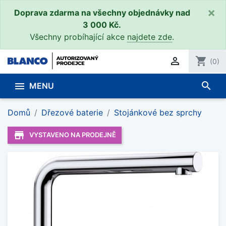
×
Doprava zdarma na všechny objednávky nad
3 000 Kč.
Všechny probíhající akce
najdete zde
.

shopping_cart
(0)
search

MENU
Domů
Dřezové baterie
Stojánkové bez sprchy
store_mall_directory
VYSTAVENO NA PRODEJNĚ