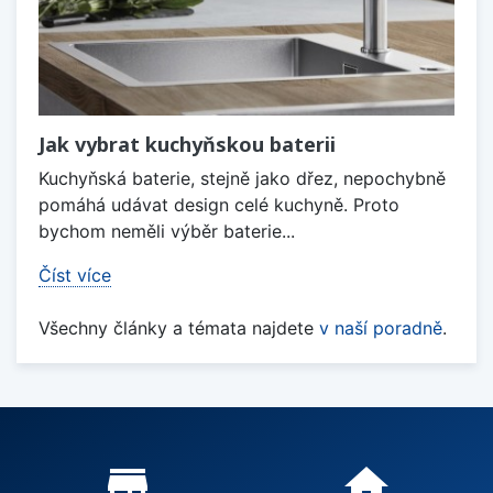
Jak vybrat kuchyňskou baterii
Kuchyňská baterie, stejně jako dřez, nepochybně
pomáhá udávat design celé kuchyně. Proto
bychom neměli výběr baterie...
Číst více
Všechny články a témata najdete
v naší poradně
.
Proč nakupovat u nás?
store_mall_directory
home