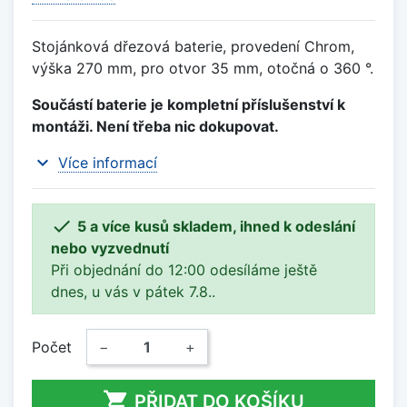
Stojánková dřezová baterie, provedení Chrom,
výška 270 mm, pro otvor 35 mm, otočná o 360 °.
Součástí baterie je kompletní příslušenství k
montáži. Není třeba nic dokupovat.
expand_more
Více informací

5 a více kusů skladem, ihned k odeslání
nebo vyzvednutí
Při objednání do 12:00 odesíláme ještě
dnes, u vás v pátek 7.8..
Počet
−
+

PŘIDAT DO KOŠÍKU