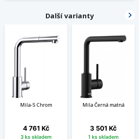

Další varianty
Mila-S Chrom
Mila Černá matná
Cena
Cena
4 761 Kč
3 501 Kč
3 ks skladem
1 ks skladem