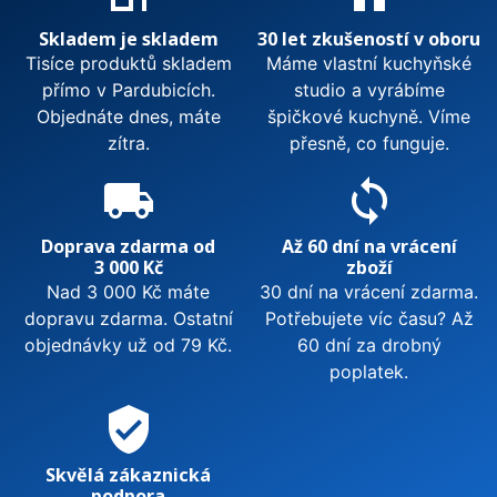
Skladem je skladem
30 let zkušeností v oboru
Tisíce produktů skladem
Máme vlastní kuchyňské
přímo v Pardubicích.
studio a vyrábíme
Objednáte dnes, máte
špičkové kuchyně. Víme
zítra.
přesně, co funguje.
local_shipping
sync
Doprava zdarma od
Až 60 dní na vrácení
3 000 Kč
zboží
Nad 3 000 Kč máte
30 dní na vrácení zdarma.
dopravu zdarma. Ostatní
Potřebujete víc času? Až
objednávky už od 79 Kč.
60 dní za drobný
poplatek.
verified_user
Skvělá zákaznická
podpora