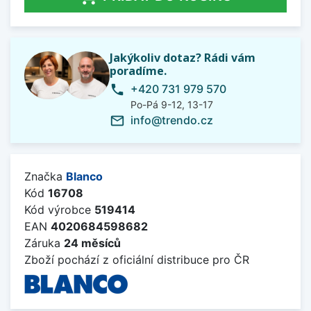
Jakýkoliv dotaz? Rádi vám
poradíme.
+420 731 979 570
phone
Po-Pá 9-12, 13-17
info@trendo.cz
mail_outline
Značka
Blanco
Kód
16708
Kód výrobce
519414
EAN
4020684598682
Záruka
24 měsíců
Zboží pochází z oficiální distribuce pro ČR