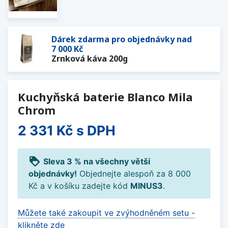
Dárek zdarma pro objednávky nad
7 000 Kč
Zrnková káva 200g
Kuchyňská baterie Blanco Mila
Chrom
2 331 Kč
s DPH
loyalty
Sleva 3 % na všechny větší
objednávky!
Objednejte alespoň za 8 000
Kč a v košíku zadejte kód
MINUS3
.
Můžete také zakoupit ve zvýhodněném setu -
klikněte zde