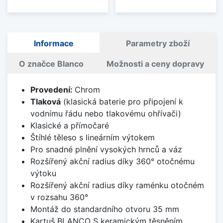
Informace
Parametry zboží
O značce Blanco
Možnosti a ceny dopravy
Provedení:
Chrom
Tlaková
(klasická baterie pro připojení k
vodnímu řádu nebo tlakovému ohřívači)
Klasické a přímočaré
Štíhlé těleso s lineárním výtokem
Pro snadné plnění vysokých hrnců a váz
Rozšířený akční radius díky 360° otočnému
výtoku
Rozšířený akční radius díky raménku otočném
v rozsahu 360°
Montáž do standardního otvoru 35 mm
Kartuš BLANCO S keramickým těsněním