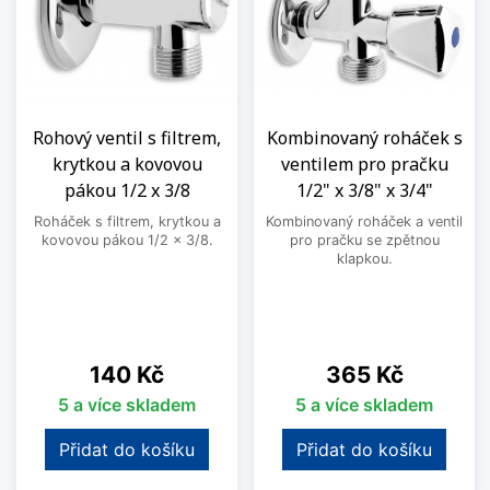
Rohový ventil s filtrem,
Kombinovaný roháček s
krytkou a kovovou
ventilem pro pračku
pákou 1/2 x 3/8
1/2" x 3/8" x 3/4"
Roháček s filtrem, krytkou a
Kombinovaný roháček a ventil
kovovou pákou 1/2 x 3/8.
pro pračku se zpětnou
klapkou.
Cena
Cena
140 Kč
365 Kč
5 a více skladem
5 a více skladem
Přidat do košíku
Přidat do košíku