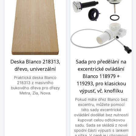
Deska Blanco 218313,
Sada pro předělání na
dřevo, univerzální
excentrické ovládání
Blanco 118979 +
Praktická deska Blanco
119293, pro klasickou
218313 z masivního
bukového dřeva pro dřezy
výpusť, vč. knoflíku
Metra, Zia, Nova.
Pokud máte dřez Blanco bez
excentru, můžete pomocí
této sady excentrické
ovládání dodělat bez nutnosti
kupovat celou odtokovou
sadu. Sada se skládá z nové
spodní části výpusti s lankem
a sítka. V ceně je i chromový