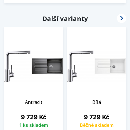

Další varianty
Antracit
Bílá
Cena
Cena
9 729 Kč
9 729 Kč
1 ks skladem
Běžně skladem