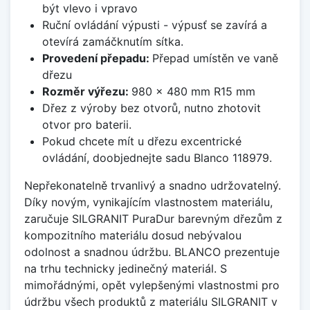
být vlevo i vpravo
Ruční ovládání výpusti - výpusť se zavírá a
otevírá zamáčknutím sítka.
Provedení přepadu:
Přepad umístěn ve vaně
dřezu
Rozměr výřezu:
980 x 480 mm R15 mm
Dřez z výroby bez otvorů, nutno zhotovit
otvor pro baterii.
Pokud chcete mít u dřezu excentrické
ovládání, doobjednejte sadu Blanco 118979.
Nepřekonatelně trvanlivý a snadno udržovatelný.
Díky novým, vynikajícím vlastnostem materiálu,
zaručuje SILGRANIT PuraDur barevným dřezům z
kompozitního materiálu dosud nebývalou
odolnost a snadnou údržbu. BLANCO prezentuje
na trhu technicky jedinečný materiál. S
mimořádnými, opět vylepšenými vlastnostmi pro
údržbu všech produktů z materiálu SILGRANIT v