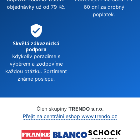
objednávky už od 79 Kč.
60 dní za drobný
poplatek.
verified_user
Skvělá zákaznická
podpora
Kdykoliv poradíme s
výběrem a zodpovíme
každou otázku. Sortiment
známe poslepu.
Člen skupiny
TRENDO s.r.o.
Přejít na centrální eshop www.trendo.cz