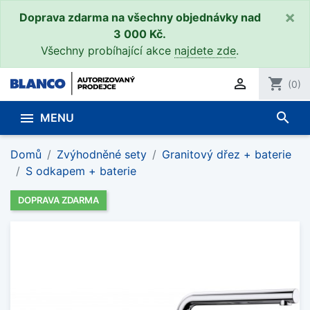
×
Doprava zdarma na všechny objednávky nad
3 000 Kč.
Všechny probíhající akce
najdete zde
.

shopping_cart
(0)
search

MENU
Domů
Zvýhodněné sety
Granitový dřez + baterie
S odkapem + baterie
DOPRAVA ZDARMA