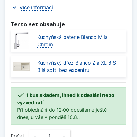
expand_more
Více informací
Tento set obsahuje
Kuchyňská baterie Blanco Mila
Chrom
Kuchyňský dřez Blanco Zia XL 6 S
Bílá soft, bez excentru

1 kus skladem, ihned k odeslání nebo
vyzvednutí
Při objednání do 12:00 odesíláme ještě
dnes, u vás v pondělí 10.8..
Počet
−
+