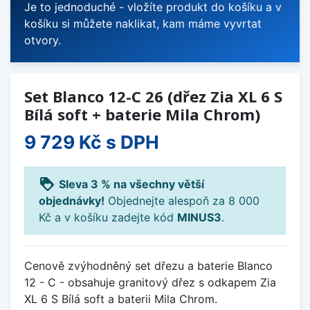
Je to jednoduché - vložíte produkt do košíku a v
košíku si můžete naklikat, kam máme vyvrtat
otvory.
Set Blanco 12-C 26 (dřez Zia XL 6 S
Bílá soft + baterie Mila Chrom)
9 729 Kč
s DPH
loyalty
Sleva 3 % na všechny větší
objednávky!
Objednejte alespoň za 8 000
Kč a v košíku zadejte kód
MINUS3
.
Cenově zvýhodněný set dřezu a baterie Blanco
12 - C - obsahuje granitový dřez s odkapem Zia
XL 6 S Bílá soft a baterii Mila Chrom.