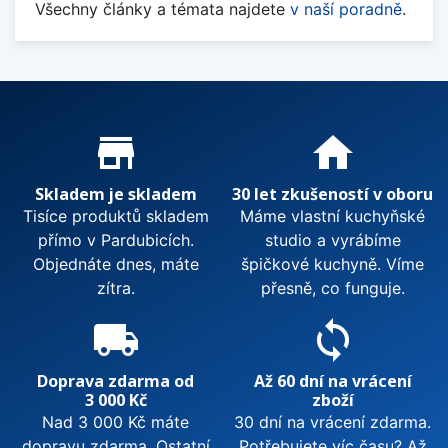
Všechny články a témata najdete
v naší poradně
.
Proč nakupovat u nás?
store_mall_directory
home
Skladem je skladem
30 let zkušeností v oboru
Tisíce produktů skladem
Máme vlastní kuchyňské
přímo v Pardubicích.
studio a vyrábíme
Objednáte dnes, máte
špičkové kuchyně. Víme
zítra.
přesně, co funguje.
local_shipping
sync
Doprava zdarma od
Až 60 dní na vrácení
3 000 Kč
zboží
Nad 3 000 Kč máte
30 dní na vrácení zdarma.
dopravu zdarma. Ostatní
Potřebujete víc času? Až