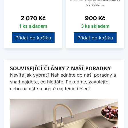
ovládací...
Cena
Cena
2 070 Kč
900 Kč
1 ks skladem
3 ks skladem
Přidat do košíku
Přidat do košíku
SOUVISEJÍCÍ ČLÁNKY Z NAŠÍ PORADNY
Nevíte jak vybrat? Nahlédněte do naší poradny a
snad najdete, co hledáte. Pokud ne, zavolejte
nebo napište a určitě najdeme řešení.