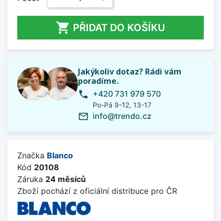

PŘIDAT DO KOŠÍKU
Jakýkoliv dotaz? Rádi vám
poradíme.
+420 731 979 570
phone
Po-Pá 9-12, 13-17
info@trendo.cz
mail_outline
Značka
Blanco
Kód
20108
Záruka
24 měsíců
Zboží pochází z oficiální distribuce pro ČR