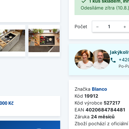

1 kus skladem, ih
Odesíláme zítra (10.8.)
Počet
−
+
Jakýkol
+420
phone
Po-Pá
Značka
Blanco
Kód
19912
000 Kč
Kód výrobce
527217
EAN
4020684784481
Záruka
24 měsíců
Zboží pochází z oficiální