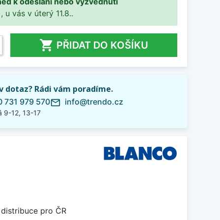
ned k odeslání nebo vyzvednutí
, u vás v úterý 11.8..

PŘIDAT DO KOŠÍKU
iv dotaz? Rádi vám poradíme.
 731 979 570
info@trendo.cz
mail_outline
 9-12, 13-17
 distribuce pro ČR