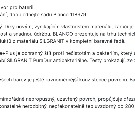
vor pro baterii.
ání, doobjednejte sadu Blanco 118979.
ý. Díky novým, vynikajícím vlastnostem materiálu, zaruču
ost a snadnou údržbu. BLANCO prezentuje na trhu technick
uktů z materiálu SILGRANIT v kompletní barevné řadě.
e+Plus je ochranný štít proti nečistotám a bakteriím, kter
í SILGRANIT PuraDur antibakteriálně. Testy prokazují, že 
 všech barev je ještě rovnoměrnější konzistence povrchu. B
imořádně nepropustný, uzavřený povrch, propůjčuje dřez
konatelně nerozbitný, nepřekonatelně tepluvzdorný do 280