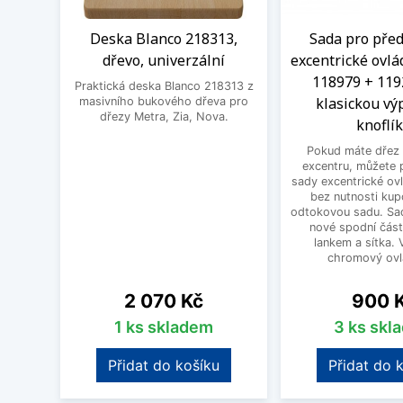
Deska Blanco 218313,
Sada pro před
dřevo, univerzální
excentrické ovlá
118979 + 119
Praktická deska Blanco 218313 z
klasickou výp
masivního bukového dřeva pro
dřezy Metra, Zia, Nova.
knoflí
Pokud máte dřez 
excentru, můžete 
sady excentrické ov
bez nutnosti kup
odtokovou sadu. Sad
nové spodní část
lankem a sítka. V
chromový ovlá
Cena
Cena
2 070 Kč
900 
1 ks skladem
3 ks skl
Přidat do košíku
Přidat do 