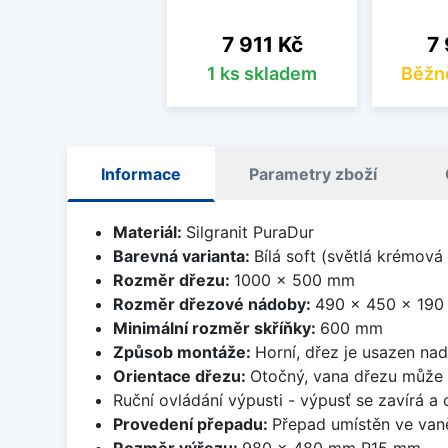
Cena
Ce
7 911 Kč
7 
1 ks skladem
Běžn
Informace
Parametry zboží
Materiál:
Silgranit PuraDur
Barevná varianta:
Bílá soft (světlá krémová
Rozměr dřezu:
1000 x 500 mm
Rozměr dřezové nádoby:
490 x 450 x 19
Minimální rozměr skříňky:
600 mm
Způsob montáže:
Horní, dřez je usazen na
Orientace dřezu:
Otočný, vana dřezu může 
Ruční ovládání výpusti - výpusť se zavírá a
Provedení přepadu:
Přepad umístěn ve van
Rozměr výřezu:
980 x 480 mm R15 mm