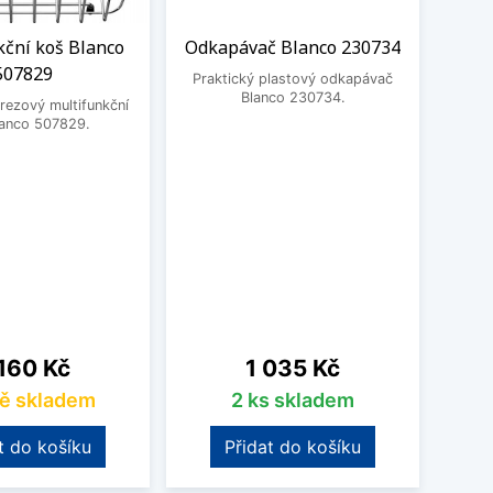
kční koš Blanco
Odkapávač Blanco 230734
BE
507829
3
Praktický plastový odkapávač
Blanco 230734.
rezový multifunkční
BEK
lanco 507829.
na
Cena
160 Kč
1 035 Kč
ě skladem
2 ks skladem
t do košíku
Přidat do košíku