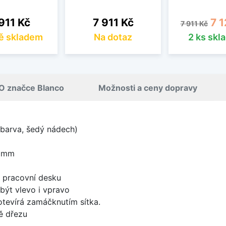
na
Cena
Běžná cena
Cen
911 Kč
7 911 Kč
7 1
7 911 Kč
ě skladem
Na dotaz
2 ks skl
O značce Blanco
Možnosti a ceny dopravy
 barva, šedý nádech)
0 mm
d pracovní desku
být vlevo i vpravo
 otevírá zamáčknutím sítka.
ě dřezu