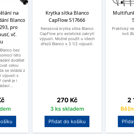
ělání na
Krytka sítka Blanco
Multifun
dání Blanco
CapFlow 517666
293, pro
Nerezová krytka sítka Blanco
Praktický ne
usť, vč.
CapFlow pro estetické zakrytí
koš B
výpusti. Možné použít u všech
ku
dřezů Blanco s 3 1/2 výpustí.
Blanco bez
pomocí této
ládání dodělat
ovat celou
a se skládá z
i výpusti s
 ceně je i
dací...
Cena
Ce
Kč
270 Kč
2 
adem
3 ks skladem
Běžn
košíku
Přidat do košíku
Přida