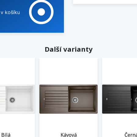
adjust
 v košíku
Další varianty
Bílá
Kávová
Čern