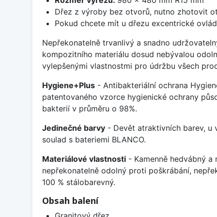
Dřez z výroby bez otvorů, nutno zhotovit ot
Pokud chcete mít u dřezu excentrické ovlád
Nepřekonatelně trvanlivý a snadno udržovateln
kompozitního materiálu dosud nebývalou odoln
vylepšenými vlastnostmi pro údržbu všech prod
Hygiene+Plus
- Antibakteriální ochrana Hygien
patentovaného vzorce hygienické ochrany působ
bakterií v průměru o 98%.
Jedinečné barvy
- Devět atraktivních barev, u
soulad s bateriemi BLANCO.
Materiálové vlastnosti
- Kamenně hedvábný a m
nepřekonatelně odolný proti poškrábání, nepře
100 % stálobarevný.
Obsah balení
Granitový dřez