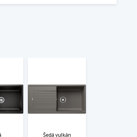
á
Šedá vulkán