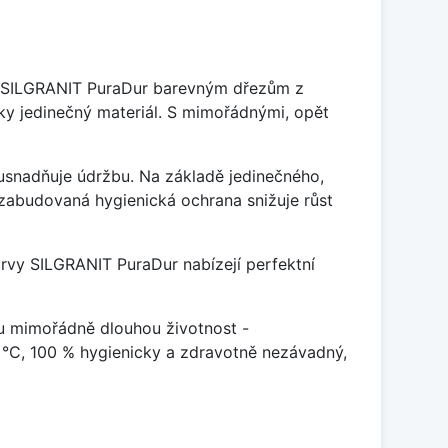
je SILGRANIT PuraDur barevným dřezům z
y jedinečný materiál. S mimořádnými, opět
ý usnadňuje údržbu. Na základě jedinečného,
zabudovaná hygienická ochrana snižuje růst
arvy SILGRANIT PuraDur nabízejí perfektní
u mimořádně dlouhou životnost -
 °C, 100 % hygienicky a zdravotně nezávadný,