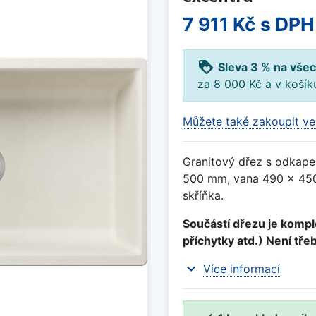
7 911 Kč
s DPH
loyalty
Sleva 3 % na všec
za 8 000 Kč a v koší
Můžete také zakoupit ve
Granitový dřez s odkape
500 mm, vana 490 x 450
skříňka.
Součástí dřezu je komple
příchytky atd.) Není tře
expand_more
Více informací