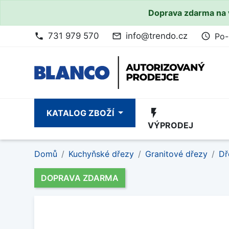
Doprava zdarma na 
731 979 570
info@trendo.cz
Po-
phone
mail_outline
access_time
flash_on
KATALOG ZBOŽÍ
VÝPRODEJ
Domů
Kuchyňské dřezy
Granitové dřezy
Dř
DOPRAVA ZDARMA