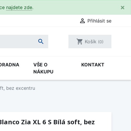
×
kce
najdete zde
.

Přihlásit se

shopping_cart
Košík
(0)
ORADNA
VŠE O
KONTAKT
NÁKUPU
ft, bez excentru
anco Zia XL 6 S Bílá soft, bez