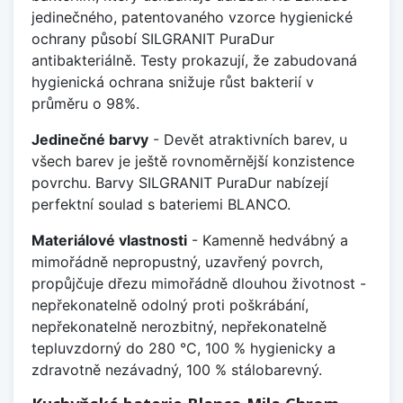
jedinečného, patentovaného vzorce hygienické
ochrany působí SILGRANIT PuraDur
antibakteriálně. Testy prokazují, že zabudovaná
hygienická ochrana snižuje růst bakterií v
průměru o 98%.
Jedinečné barvy
- Devět atraktivních barev, u
všech barev je ještě rovnoměrnější konzistence
povrchu. Barvy SILGRANIT PuraDur nabízejí
perfektní soulad s bateriemi BLANCO.
Materiálové vlastnosti
- Kamenně hedvábný a
mimořádně nepropustný, uzavřený povrch,
propůjčuje dřezu mimořádně dlouhou životnost -
nepřekonatelně odolný proti poškrábání,
nepřekonatelně nerozbitný, nepřekonatelně
tepluvzdorný do 280 °C, 100 % hygienicky a
zdravotně nezávadný, 100 % stálobarevný.