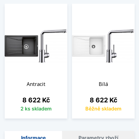
Antracit
Bílá
Cena
Cena
8 622 Kč
8 622 Kč
2 ks skladem
Běžně skladem
Informace
Parametry zboží