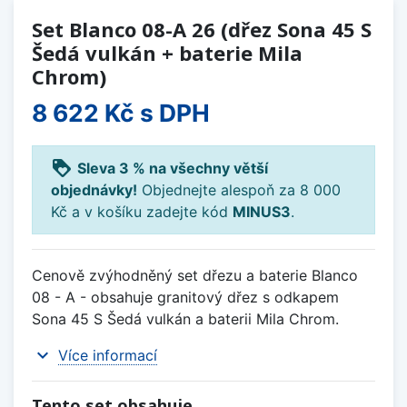
Set Blanco 08-A 26 (dřez Sona 45 S
Šedá vulkán + baterie Mila
Chrom)
8 622 Kč
s DPH
loyalty
Sleva 3 % na všechny větší
objednávky!
Objednejte alespoň za 8 000
Kč a v košíku zadejte kód
MINUS3
.
Cenově zvýhodněný set dřezu a baterie Blanco
08 - A - obsahuje granitový dřez s odkapem
Sona 45 S Šedá vulkán a baterii Mila Chrom.
expand_more
Více informací
Tento set obsahuje