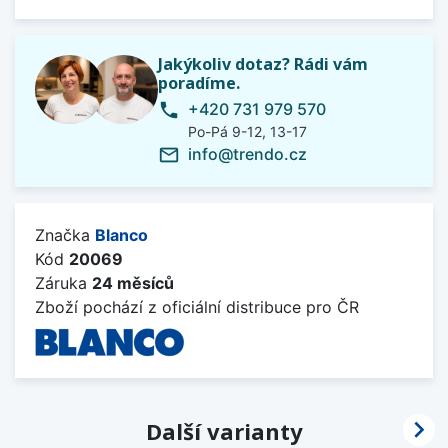
Jakýkoliv dotaz? Rádi vám
poradíme.
+420 731 979 570
phone
Po-Pá 9-12, 13-17
info@trendo.cz
mail_outline
Značka
Blanco
Kód
20069
Záruka
24 měsíců
Zboží pochází z oficiální distribuce pro ČR

Další varianty