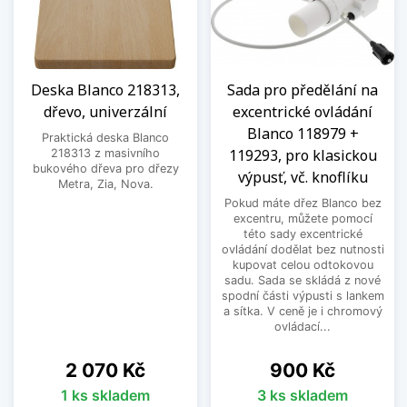
Deska Blanco 218313,
Sada pro předělání na
dřevo, univerzální
excentrické ovládání
Blanco 118979 +
Praktická deska Blanco
119293, pro klasickou
218313 z masivního
bukového dřeva pro dřezy
výpusť, vč. knoflíku
Metra, Zia, Nova.
Pokud máte dřez Blanco bez
excentru, můžete pomocí
této sady excentrické
ovládání dodělat bez nutnosti
kupovat celou odtokovou
sadu. Sada se skládá z nové
spodní části výpusti s lankem
a sítka. V ceně je i chromový
ovládací...
Cena
Cena
2 070 Kč
900 Kč
1 ks skladem
3 ks skladem