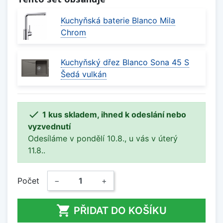
Kuchyňská baterie Blanco Mila
Chrom
Kuchyňský dřez Blanco Sona 45 S
Šedá vulkán

1 kus skladem, ihned k odeslání nebo
vyzvednutí
Odesíláme v pondělí 10.8., u vás v úterý
11.8..
Počet
−
+

PŘIDAT DO KOŠÍKU