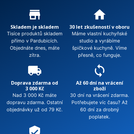
Proč nakupovat u nás?
store_mall_directory
home
Skladem je skladem
30 let zkušeností v oboru
Tisíce produktů skladem
Máme vlastní kuchyňské
přímo v Pardubicích.
studio a vyrábíme
Objednáte dnes, máte
špičkové kuchyně. Víme
zítra.
přesně, co funguje.
local_shipping
sync
Doprava zdarma od
Až 60 dní na vrácení
3 000 Kč
zboží
Nad 3 000 Kč máte
30 dní na vrácení zdarma.
dopravu zdarma. Ostatní
Potřebujete víc času? Až
objednávky už od 79 Kč.
60 dní za drobný
poplatek.
verified_user