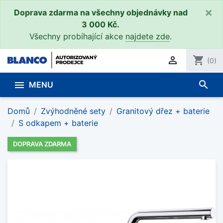
×
Doprava zdarma na všechny objednávky nad
3 000 Kč.
Všechny probíhající akce
najdete zde
.

shopping_cart
(0)
search

MENU
Domů
Zvýhodněné sety
Granitový dřez + baterie
S odkapem + baterie
DOPRAVA ZDARMA