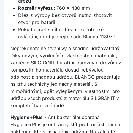
dřezu
Rozměr výřezu:
760 x 480 mm
Dřez z výroby bez otvorů, nutno zhotovit
otvor pro baterii.
Pokud chcete mít u dřezu excentrické
ovládání, doobjednejte sadu Blanco 118979.
Nepřekonatelně trvanlivý a snadno udržovatelný.
Díky novým, vynikajícím vlastnostem materiálu,
zaručuje SILGRANIT PuraDur barevným dřezům z
kompozitního materiálu dosud nebývalou
odolnost a snadnou údržbu. BLANCO prezentuje
na trhu technicky jedinečný materiál. S
mimořádnými, opět vylepšenými vlastnostmi pro
údržbu všech produktů z materiálu SILGRANIT v
kompletní barevné řadě.
Hygiene+Plus
- Antibakteriální ochrana
Hygiene+Plus je ochranný štít proti nečistotám a
bakteriím, který usnadňuje údržbu. Na základě