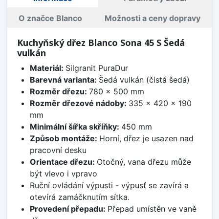
O značce Blanco
Možnosti a ceny dopravy
Kuchyňský dřez Blanco Sona 45 S Šedá
vulkán
Materiál:
Silgranit PuraDur
Barevná varianta:
Šedá vulkán (čistá šedá)
Rozměr dřezu:
780 x 500 mm
Rozměr dřezové nádoby:
335 x 420 x 190
mm
Minimální šířka skříňky:
450 mm
Způsob montáže:
Horní, dřez je usazen nad
pracovní desku
Orientace dřezu:
Otočný, vana dřezu může
být vlevo i vpravo
Ruční ovládání výpusti - výpusť se zavírá a
otevírá zamáčknutím sítka.
Provedení přepadu:
Přepad umístěn ve vaně