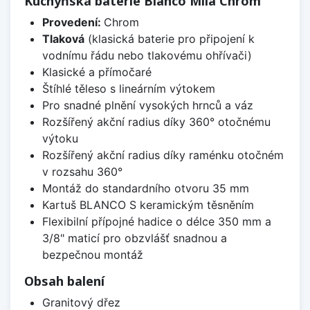
Kuchyňská baterie Blanco Mila Chrom
Provedení:
Chrom
Tlaková
(klasická baterie pro připojení k
vodnímu řádu nebo tlakovému ohřívači)
Klasické a přímočaré
Štíhlé těleso s lineárním výtokem
Pro snadné plnění vysokých hrnců a váz
Rozšířený akční radius díky 360° otočnému
výtoku
Rozšířený akční radius díky raménku otočném
v rozsahu 360°
Montáž do standardního otvoru 35 mm
Kartuš BLANCO S keramickým těsněním
Flexibilní přípojné hadice o délce 350 mm a
3/8" maticí pro obzvlášť snadnou a
bezpečnou montáž
Obsah balení
Granitový dřez