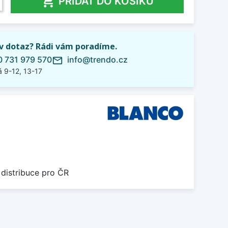

PŘIDAT DO KOŠÍKU
iv dotaz? Rádi vám poradíme.
 731 979 570
info@trendo.cz
mail_outline
 9-12, 13-17
 distribuce pro ČR