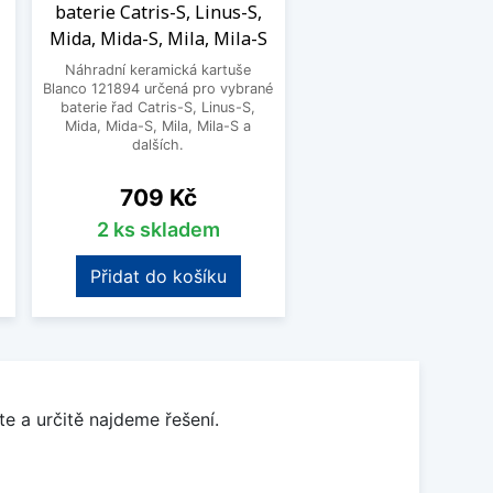
baterie Catris-S, Linus-S,
Mida, Mida-S, Mila, Mila-S
Náhradní keramická kartuše
.
Blanco 121894 určená pro vybrané
baterie řad Catris-S, Linus-S,
Mida, Mida-S, Mila, Mila-S a
dalších.
Cena
709 Kč
2 ks skladem
Přidat do košíku
e a určitě najdeme řešení.