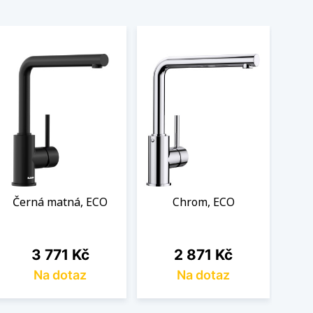
Černá matná, ECO
Chrom, ECO
Cena
Cena
3 771 Kč
2 871 Kč
Na dotaz
Na dotaz