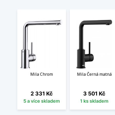
Mila Chrom
Mila Černá matná
Cena
Cena
2 331 Kč
3 501 Kč
5 a více skladem
1 ks skladem