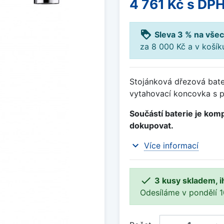
4 761 Kč
s DP
loyalty
Sleva 3 % na všec
za 8 000 Kč a v koší
Stojánková dřezová bate
vytahovací koncovka s p
Součástí baterie je komp
dokupovat.
expand_more
Více informací

3 kusy skladem, i
Odesíláme v pondělí 10.