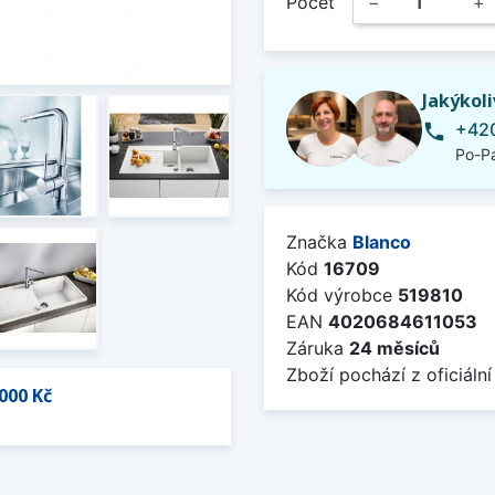
Počet
−
+
Jakýkol
+420
phone
Po-Pá
Značka
Blanco
Kód
16709
Kód výrobce
519810
EAN
4020684611053
Záruka
24 měsíců
Zboží pochází z oficiální
000 Kč