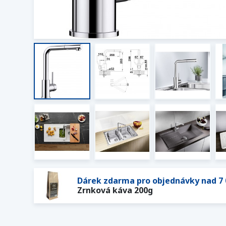
Dárek zdarma pro objednávky nad 7 
Zrnková káva 200g