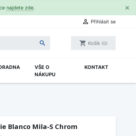
×
kce
najdete zde
.

Přihlásit se

shopping_cart
Košík
(0)
ORADNA
VŠE O
KONTAKT
NÁKUPU
ie Blanco Mila-S Chrom