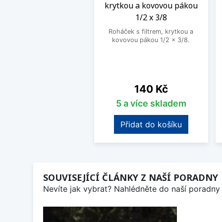
krytkou a kovovou pákou
1/2 x 3/8
Roháček s filtrem, krytkou a
kovovou pákou 1/2 x 3/8.
Cena
140 Kč
5 a více skladem
Přidat do košíku
SOUVISEJÍCÍ ČLÁNKY Z NAŠÍ PORADNY
Nevíte jak vybrat? Nahlédněte do naší poradny 