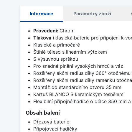
Informace
Parametry zboží
Provedení:
Chrom
Tlaková
(klasická baterie pro připojení k v
Klasické a přímočaré
Štíhlé těleso s lineárním výtokem
S výsuvnou sprškou
Pro snadné plnění vysokých hrnců a váz
Rozšířený akční radius díky 360° otočnému
Rozšířený akční radius díky raménku otočn
Montáž do standardního otvoru 35 mm
Kartuš BLANCO S keramickým těsněním
Flexibilní přípojné hadice o délce 350 mm 
Obsah balení
Dřezová baterie
Připojovací hadičky