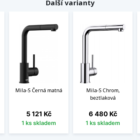
Další varianty
Mila-S Černá matná
Mila-S Chrom,
beztlaková
Cena
Cena
5 121 Kč
6 480 Kč
1 ks skladem
1 ks skladem