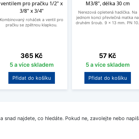
ventilem pro pračku 1/2" x
M3/8", délka 30 cm
3/8" x 3/4"
Nerezová opletená hadička. Na
jednom konci převlečná matka na
Kombinovaný roháček a ventil pro
druhém šroub. 9 x 13 mm. PN 10
pračku se zpětnou klapkou.
Cena
Cena
365 Kč
57 Kč
5 a více skladem
5 a více skladem
Přidat do košíku
Přidat do košíku
a snad najdete, co hledáte. Pokud ne, zavolejte nebo napišt