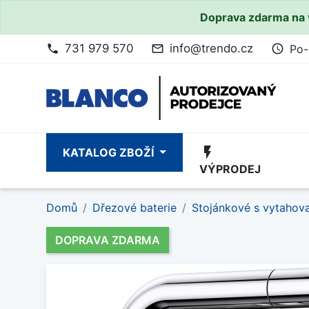
Doprava zdarma na 
731 979 570
info@trendo.cz
Po-
phone
mail_outline
access_time
flash_on
KATALOG ZBOŽÍ
VÝPRODEJ
Domů
Dřezové baterie
Stojánkové s vytahov
DOPRAVA ZDARMA