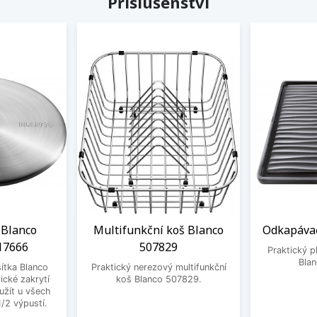
Příslušenství
 Blanco
Multifunkční koš Blanco
Odkapávač
17666
507829
Praktický 
Bla
ítka Blanco
Praktický nerezový multifunkční
ické zakrytí
koš Blanco 507829.
užít u všech
1/2 výpustí.