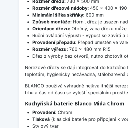
Rozměr dřezu:
780 x 500 mm
Rozměr dřezové nádoby:
450 x 400 x 19
Minimální šířka skříňky:
600 mm
Způsob montáže:
Horní, dřez je usazen na
Orientace dřezu:
Otočný, vana dřezu může 
Ruční ovládání výpusti - výpusť se zavírá a
Provedení přepadu:
Přepad umístěn ve van
Rozměr výřezu:
760 x 480 mm R15
Dřez z výroby bez otvorů, nutno zhotovit ot
Nerezové dřezy se dají integrovat do každého k
teplotám, hygienicky nezávadná, stálobarevná 
BLANCO používá výhradně nejkvalitnější nerezo
trhu a čas od času se vyleští speciálním prost
Kuchyňská baterie Blanco Mida Chrom
Provedení:
Chrom
Tlaková
(klasická baterie pro připojení k v
Stylový tvar