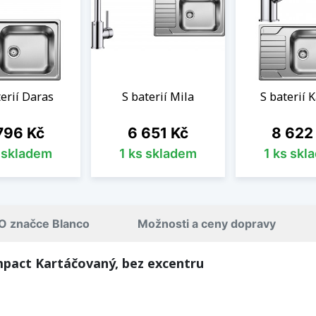
terií Daras
S baterií Mila
S baterií 
na
Cena
Cena
796 Kč
6 651 Kč
8 622
s skladem
1 ks skladem
1 ks skl
O značce Blanco
Možnosti a ceny dopravy
mpact Kartáčovaný, bez excentru