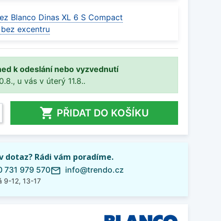
ez Blanco Dinas XL 6 S Compact
 bez excentru
ned k odeslání nebo vyzvednutí
8., u vás v úterý 11.8..

PŘIDAT DO KOŠÍKU
iv dotaz? Rádi vám poradíme.
 731 979 570
info@trendo.cz
mail_outline
 9-12, 13-17