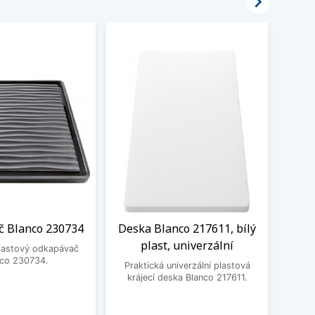

 Blanco 230734
Deska Blanco 217611, bílý
Odka
plast, univerzální
plastový odkapávač
nco 230734.
Praktická univerzální plastová
Prak
krájecí deska Blanco 217611.
od