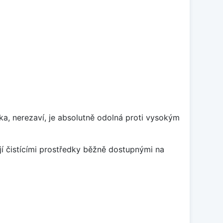
ka, nerezaví, je absolutně odolná proti vysokým
jí čistícími prostředky běžně dostupnými na