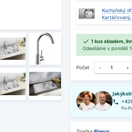
Kuchyňský dř
Kartáčovaný,

1 kus skladem, ih
Odesíláme v pondělí 10.
Počet
−
+
Jakýkol
+420
phone
Po-Pá
Značka
Blanco