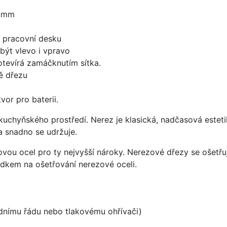
0 mm
d pracovní desku
být vlevo i vpravo
 otevírá zamáčknutím sítka.
ě dřezu
vor pro baterii.
uchyňského prostředí. Nerez je klasická, nadčasová esteti
a snadno se udržuje.
vou ocel pro ty nejvyšší nároky. Nerezové dřezy se ošetřu
ředkem na ošetřování nerezové oceli.
odnímu řádu nebo tlakovému ohřívači)