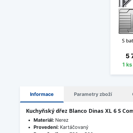
S ba
Ce
5 
1 k
Informace
Parametry zboží
Kuchyňský dřez Blanco Dinas XL 6 S Co
Materiál:
Nerez
Provedení:
Kartáčovaný