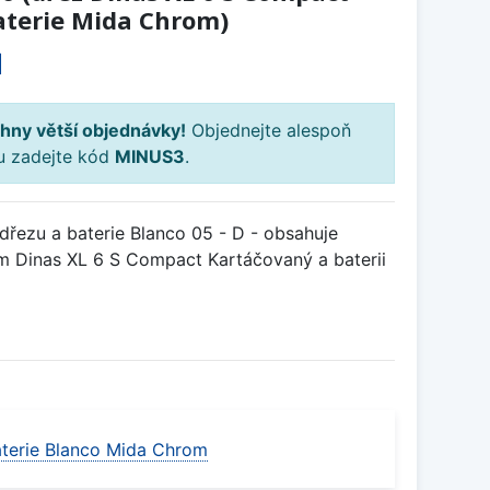
aterie Mida Chrom)
H
hny větší objednávky!
Objednejte alespoň
ku zadejte kód
MINUS3
.
řezu a baterie Blanco 05 - D - obsahuje
 Dinas XL 6 S Compact Kartáčovaný a baterii
terie Blanco Mida Chrom