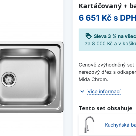
Kartáčovaný + b
6 651 Kč
s DP
loyalty
Sleva 3 % na všec
za 8 000 Kč a v koší
Cenově zvýhodněný set d
nerezový dřez s odkapem
Mida Chrom.
expand_more
Více informací
Tento set obsahuje
Kuchyňská ba