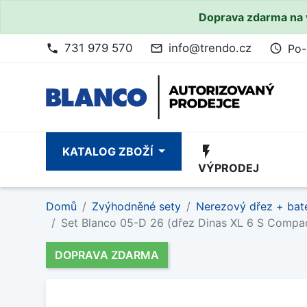
Doprava zdarma na 
731 979 570
info@trendo.cz
Po-
phone
mail_outline
access_time
flash_on
KATALOG ZBOŽÍ
VÝPRODEJ
Domů
Zvýhodněné sety
Nerezový dřez + bate
Set Blanco 05-D 26 (dřez Dinas XL 6 S Compa
DOPRAVA ZDARMA