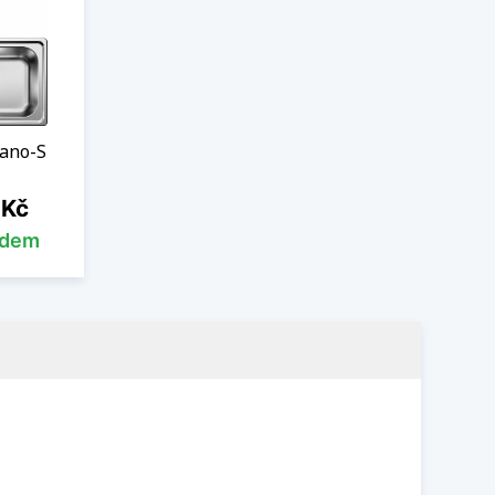
Kano-S
 Kč
adem