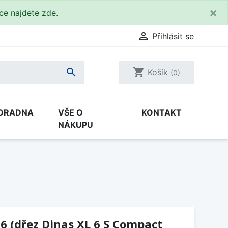
×
kce
najdete zde
.

Přihlásit se

shopping_cart
Košík
(0)
ORADNA
VŠE O
KONTAKT
NÁKUPU
26 (dřez Dinas XL 6 S Compact