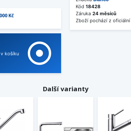
Kód
18428
Záruka
24 měsíců
000 Kč
Zboží pochází z oficiální
adjust
 v košíku
Další varianty