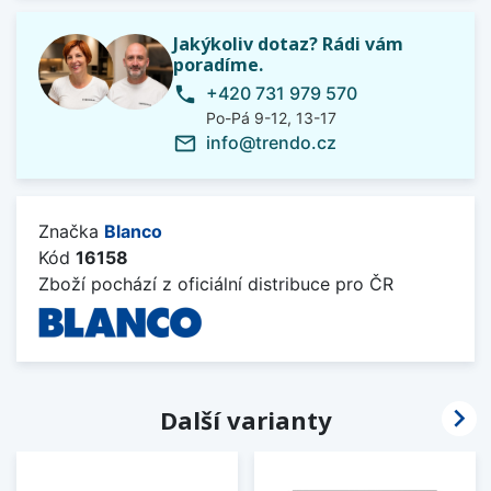
Jakýkoliv dotaz? Rádi vám
poradíme.
+420 731 979 570
phone
Po-Pá 9-12, 13-17
info@trendo.cz
mail_outline
Značka
Blanco
Kód
16158
Zboží pochází z oficiální distribuce pro ČR

Další varianty