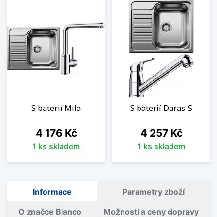
S baterií Mila
S baterií Daras-S
Cena
Cena
4 176 Kč
4 257 Kč
1 ks skladem
1 ks skladem
Informace
Parametry zboží
O značce Blanco
Možnosti a ceny dopravy