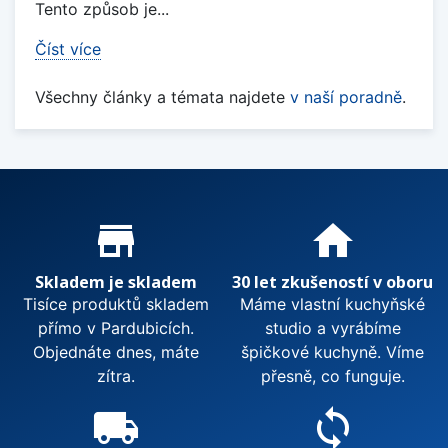
Tento způsob je...
Číst více
Všechny články a témata najdete
v naší poradně
.
Proč nakupovat u nás?
store_mall_directory
home
Skladem je skladem
30 let zkušeností v oboru
Tisíce produktů skladem
Máme vlastní kuchyňské
přímo v Pardubicích.
studio a vyrábíme
Objednáte dnes, máte
špičkové kuchyně. Víme
zítra.
přesně, co funguje.
local_shipping
sync