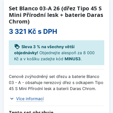
Set Blanco 03-A 26 (dřez Tipo 45 S
Mini Přírodní lesk + baterie Daras
Chrom)
3 321 Kč
s DPH
loyalty
Sleva 3 % na všechny větší
objednávky!
Objednejte alespoň za 8 000
Kč a v košíku zadejte kód
MINUS3
.
Cenově zvýhodněný set dřezu a baterie Blanco
03 - A - obsahuje nerezový dřez s odkapem Tipo
45 S Mini Přírodní lesk a baterii Daras Chrom.
expand_more
Více informací
Tento set obsahuje