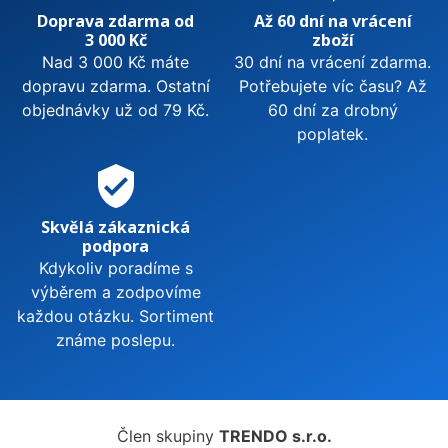
Doprava zdarma od
Až 60 dní na vrácení
3 000 Kč
zboží
Nad 3 000 Kč máte
30 dní na vrácení zdarma.
dopravu zdarma. Ostatní
Potřebujete víc času? Až
objednávky už od 79 Kč.
60 dní za drobný
poplatek.
verified_user
Skvělá zákaznická
podpora
Kdykoliv poradíme s
výběrem a zodpovíme
každou otázku. Sortiment
známe poslepu.
Člen skupiny
TRENDO s.r.o.