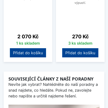
výpustí.
Cena
Cena
2 070 Kč
270 Kč
1 ks skladem
3 ks skladem
Přidat do košíku
Přidat do košíku
SOUVISEJÍCÍ ČLÁNKY Z NAŠÍ PORADNY
Nevíte jak vybrat? Nahlédněte do naší poradny a
snad najdete, co hledáte. Pokud ne, zavolejte
nebo napište a určitě najdeme řešení.