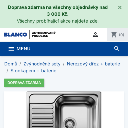
×
Doprava zdarma na všechny objednávky nad
3 000 Kč.
Všechny probíhající akce
najdete zde
.

shopping_cart
(0)
search

MENU
Domů
Zvýhodněné sety
Nerezový dřez + baterie
S odkapem + baterie
DOPRAVA ZDARMA