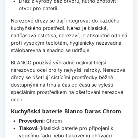
Dřez z výroby bez otvorů, nutno zhotovit
otvor pro baterii.
Nerezové dřezy se dají integrovat do každého
kuchyňského prostředí. Nerez je klasická,
nadčasová estetika, nerezaví, je absolutně odolná
proti vysokým teplotám, hygienicky nezávadná,
stálobarevná a snadno se udržuje.
BLANCO používá výhradně nejkvalitnější
nerezovou ocel pro ty nejvyšší nároky. Nerezové
dřezy se ošetřují čistícími prostředky běžně
dostupnými na trhu a čas od času se vyleští
speciálním prostředkem na ošetřování nerezové
oceli.
Kuchyňská baterie Blanco Daras Chrom
Provedení:
Chrom
Tlaková
(klasická baterie pro připojení k
vodnímu řádu nebo tlakovému ohřívači)