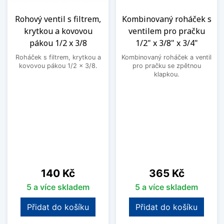
Rohový ventil s filtrem,
Kombinovaný roháček s
krytkou a kovovou
ventilem pro pračku
pákou 1/2 x 3/8
1/2" x 3/8" x 3/4"
Roháček s filtrem, krytkou a
Kombinovaný roháček a ventil
kovovou pákou 1/2 x 3/8.
pro pračku se zpětnou
klapkou.
Cena
Cena
140 Kč
365 Kč
5 a více skladem
5 a více skladem
Přidat do košíku
Přidat do košíku