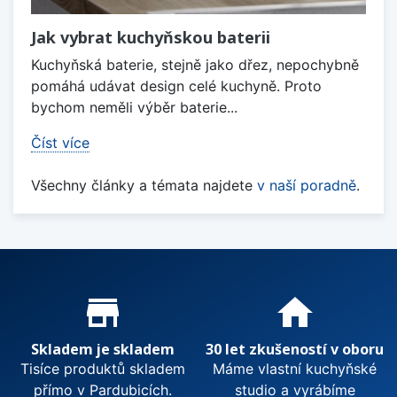
Jak vybrat kuchyňskou baterii
Kuchyňská baterie, stejně jako dřez, nepochybně
pomáhá udávat design celé kuchyně. Proto
bychom neměli výběr baterie...
Číst více
Všechny články a témata najdete
v naší poradně
.
Proč nakupovat u nás?
store_mall_directory
home
Skladem je skladem
30 let zkušeností v oboru
Tisíce produktů skladem
Máme vlastní kuchyňské
přímo v Pardubicích.
studio a vyrábíme