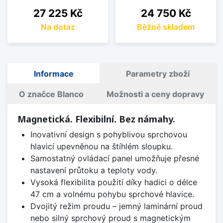
Cena
Cena
27 225 Kč
24 750 Kč
Na dotaz
Běžně skladem
Informace
Parametry zboží
O značce Blanco
Možnosti a ceny dopravy
Magnetická. Flexibilní. Bez námahy.
Inovativní design s pohyblivou sprchovou
hlavicí upevněnou na štíhlém sloupku.
Samostatný ovládací panel umožňuje přesné
nastavení průtoku a teploty vody.
Vysoká flexibilita použití díky hadici o délce
47 cm a volnému pohybu sprchové hlavice.
Dvojitý režim proudu – jemný laminární proud
nebo silný sprchový proud s magnetickým