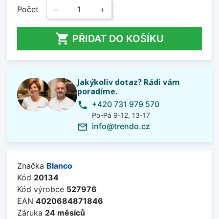
Počet
−
+

PŘIDAT DO KOŠÍKU
Jakýkoliv dotaz? Rádi vám
poradíme.
+420 731 979 570
phone
Po-Pá 9-12, 13-17
info@trendo.cz
mail_outline
Značka
Blanco
Kód
20134
Kód výrobce
527976
EAN
4020684871846
Záruka
24 měsíců