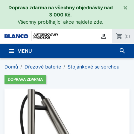
×
Doprava zdarma na všechny objednávky nad
3 000 Kč.
Všechny probíhající akce
najdete zde
.

shopping_cart
(0)
search

MENU
Domů
Dřezové baterie
Stojánkové se sprchou
DOPRAVA ZDARMA