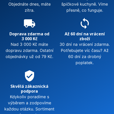
Objednáte dnes, máte
špičkové kuchyně. Víme
zítra.
přesně, co funguje.
local_shipping
sync
Doprava zdarma od
Až 60 dní na vrácení
3 000 Kč
zboží
Nad 3 000 Kč máte
30 dní na vrácení zdarma.
dopravu zdarma. Ostatní
Potřebujete víc času? Až
objednávky už od 79 Kč.
60 dní za drobný
poplatek.
verified_user
Skvělá zákaznická
podpora
Kdykoliv poradíme s
výběrem a zodpovíme
každou otázku. Sortiment