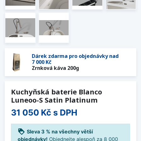
Dárek zdarma pro objednávky nad
7 000 Kč
Zrnková káva 200g
Kuchyňská baterie Blanco
Luneoo-S Satin Platinum
31 050 Kč
s DPH
loyalty
Sleva 3 % na všechny větší
objednávky!
Objednejte alespoň za 8 000