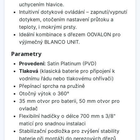
uchycením hlavice.
Intuitivní dotykové ovládání – zapnutí/vypnutí
dotykem, otočením nastavení průtoku a
teploty, i mokrými prsty.
Ideální kombinace s dřezem OOVALON pro
výjimečný BLANCO UNIT.
Parametry
Provedení:
Satin Platinum (PVD)
Tlaková
(klasická baterie pro připojení k
vodnímu řádu nebo tlakovému ohřívači)
Přepínací sprcha na pružině
Otočný výtok o 360°
35 mm otvor pro baterii, 50 mm otvor pro
ovladač
Flexibilní hadičky o délce 700 mm s 3/8"
maticí pro snadnou instalaci
Stabilizační podložka pro zvýšení stability
baterie při montáži do nerezových dřezů