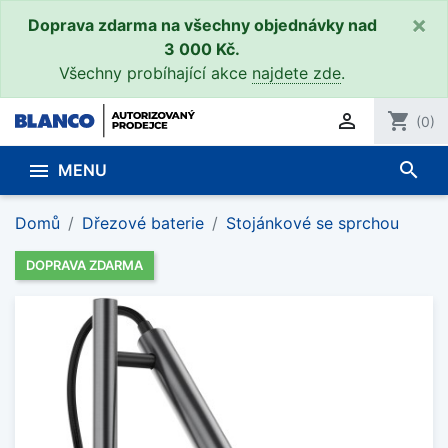
×
Doprava zdarma na všechny objednávky nad
3 000 Kč.
Všechny probíhající akce
najdete zde
.

shopping_cart
(0)
search

MENU
Domů
Dřezové baterie
Stojánkové se sprchou
DOPRAVA ZDARMA