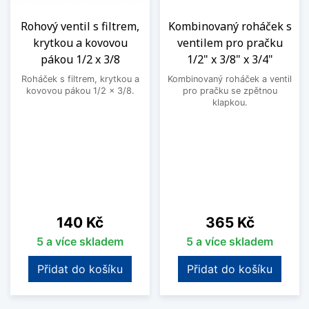
Rohový ventil s filtrem,
Kombinovaný roháček s
krytkou a kovovou
ventilem pro pračku
pákou 1/2 x 3/8
1/2" x 3/8" x 3/4"
Roháček s filtrem, krytkou a
Kombinovaný roháček a ventil
kovovou pákou 1/2 x 3/8.
pro pračku se zpětnou
klapkou.
Cena
Cena
140 Kč
365 Kč
5 a více skladem
5 a více skladem
Přidat do košíku
Přidat do košíku