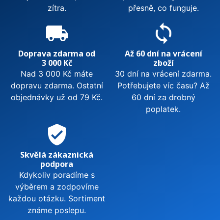
zítra.
přesně, co funguje.
local_shipping
sync
Doprava zdarma od
Až 60 dní na vrácení
3 000 Kč
zboží
Nad 3 000 Kč máte
30 dní na vrácení zdarma.
dopravu zdarma. Ostatní
Potřebujete víc času? Až
objednávky už od 79 Kč.
60 dní za drobný
poplatek.
verified_user
Skvělá zákaznická
podpora
Kdykoliv poradíme s
výběrem a zodpovíme
každou otázku. Sortiment
známe poslepu.