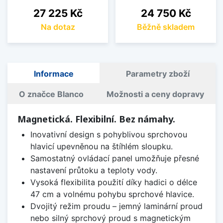
Cena
Cena
27 225 Kč
24 750 Kč
Na dotaz
Běžně skladem
Informace
Parametry zboží
O značce Blanco
Možnosti a ceny dopravy
Magnetická. Flexibilní. Bez námahy.
Inovativní design s pohyblivou sprchovou
hlavicí upevněnou na štíhlém sloupku.
Samostatný ovládací panel umožňuje přesné
nastavení průtoku a teploty vody.
Vysoká flexibilita použití díky hadici o délce
47 cm a volnému pohybu sprchové hlavice.
Dvojitý režim proudu – jemný laminární proud
nebo silný sprchový proud s magnetickým