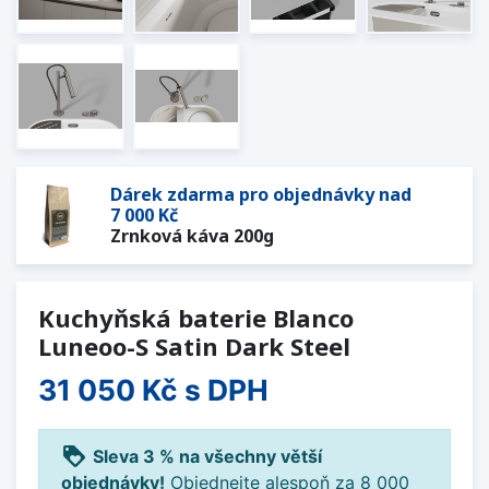
Dárek zdarma pro objednávky nad
7 000 Kč
Zrnková káva 200g
Kuchyňská baterie Blanco
Luneoo-S Satin Dark Steel
31 050 Kč
s DPH
loyalty
Sleva 3 % na všechny větší
objednávky!
Objednejte alespoň za 8 000