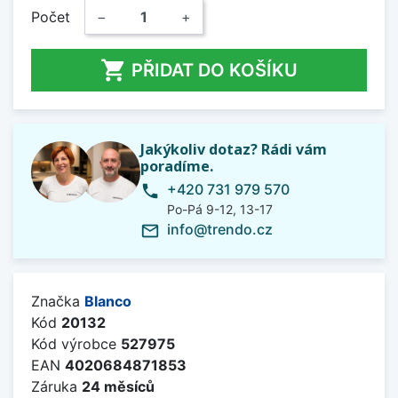
Počet
−
+

PŘIDAT DO KOŠÍKU
Jakýkoliv dotaz? Rádi vám
poradíme.
+420 731 979 570
phone
Po-Pá 9-12, 13-17
info@trendo.cz
mail_outline
Značka
Blanco
Kód
20132
Kód výrobce
527975
EAN
4020684871853
Záruka
24 měsíců