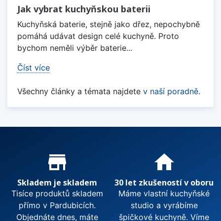
Jak vybrat kuchyňskou baterii
Kuchyňská baterie, stejně jako dřez, nepochybně
pomáhá udávat design celé kuchyně. Proto
bychom neměli výběr baterie...
Číst více
Všechny články a témata najdete
v naší poradně
.
Proč nakupovat u nás?
store_mall_directory
home
Skladem je skladem
30 let zkušeností v oboru
Tisíce produktů skladem
Máme vlastní kuchyňské
přímo v Pardubicích.
studio a vyrábíme
Objednáte dnes, máte
špičkové kuchyně. Víme