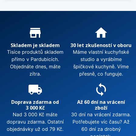
Proč nakupovat u nás?
store_mall_directory
home
Skladem je skladem
30 let zkušeností v oboru
Tisíce produktů skladem
Máme vlastní kuchyňské
přímo v Pardubicích.
studio a vyrábíme
Objednáte dnes, máte
špičkové kuchyně. Víme
zítra.
přesně, co funguje.
local_shipping
sync
Doprava zdarma od
Až 60 dní na vrácení
3 000 Kč
zboží
Nad 3 000 Kč máte
30 dní na vrácení zdarma.
dopravu zdarma. Ostatní
Potřebujete víc času? Až
objednávky už od 79 Kč.
60 dní za drobný