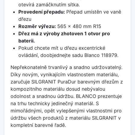
otevírá zamáčknutím sítka.
Provedení přepadu:
Přepad umístěn ve vaně
dřezu
Rozměr výřezu:
565 x 480 mm R15
Dřez má z výroby zhotoven 1 otvor pro
baterii.
Pokud chcete mít u dřezu excentrické
ovládání, doobjednejte sadu Blanco 118979.
Nepřekonatelně trvanlivý a snadno udržovatelný.
Díky novým, vynikajícím vlastnostem materiálu,
zaručuje SILGRANIT PuraDur barevným dřezům z
kompozitního materiálu dosud nebývalou
odolnost a snadnou údržbu. BLANCO prezentuje
na trhu technicky jedinečný materiál. S
mimořádnými, opět vylepšenými vlastnostmi pro
údržbu všech produktů z materiálu SILGRANIT v
kompletní barevné řadě.