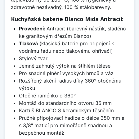
zdravotně nezávadný, 100 % stálobarevný.
Kuchyňská baterie Blanco Mida Antracit
Provedení:
Antracit (barevný nástřik, sladěno
ke granitovým dřezům Blanco)
Tlaková
(klasická baterie pro připojení k
vodnímu řádu nebo tlakovému ohřívači)
Stylový tvar
Jemně zahnutý výtok na štíhlém tělese
Pro snadné plnění vysokých hrnců a váz
Rozšířený akční radius díky 360° otočnému
výtoku
Otočné raménko o 360°
Montáž do standardního otvoru 35 mm
Kartuš BLANCO S keramickým těsněním
Pružné připojovací hadice o délce 350 mm a
s 3/8" maticí pro mimořádně snadnou a
bezpečnou montáž