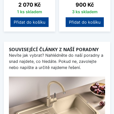
Cena
Cena
2 070 Kč
900 Kč
1 ks skladem
3 ks skladem
Přidat do košíku
Přidat do košíku
SOUVISEJÍCÍ ČLÁNKY Z NAŠÍ PORADNY
Nevíte jak vybrat? Nahlédněte do naší poradny a
snad najdete, co hledáte. Pokud ne, zavolejte
nebo napište a určitě najdeme řešení.