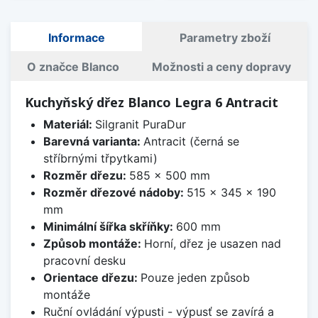
Informace
Parametry zboží
O značce Blanco
Možnosti a ceny dopravy
Kuchyňský dřez Blanco Legra 6 Antracit
Materiál:
Silgranit PuraDur
Barevná varianta:
Antracit (černá se
stříbrnými třpytkami)
Rozměr dřezu:
585 x 500 mm
Rozměr dřezové nádoby:
515 x 345 x 190
mm
Minimální šířka skříňky:
600 mm
Způsob montáže:
Horní, dřez je usazen nad
pracovní desku
Orientace dřezu:
Pouze jeden způsob
montáže
Ruční ovládání výpusti - výpusť se zavírá a