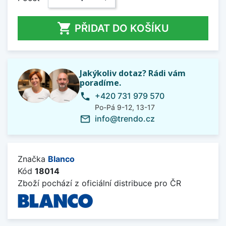

PŘIDAT DO KOŠÍKU
Jakýkoliv dotaz? Rádi vám
poradíme.
+420 731 979 570
phone
Po-Pá 9-12, 13-17
info@trendo.cz
mail_outline
Značka
Blanco
Kód
18014
Zboží pochází z oficiální distribuce pro ČR