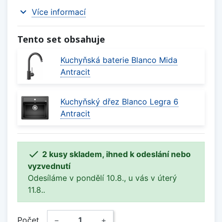
expand_more
Více informací
Tento set obsahuje
Kuchyňská baterie Blanco Mida
Antracit
Kuchyňský dřez Blanco Legra 6
Antracit

2 kusy skladem, ihned k odeslání nebo
vyzvednutí
Odesíláme v pondělí 10.8., u vás v úterý
11.8..
Počet
−
+