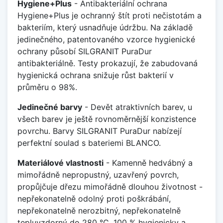
Hygiene+Plus
- Antibakteriální ochrana
Hygiene+Plus je ochranný štít proti nečistotám a
bakteriím, který usnadňuje údržbu. Na základě
jedinečného, patentovaného vzorce hygienické
ochrany působí SILGRANIT PuraDur
antibakteriálně. Testy prokazují, že zabudovaná
hygienická ochrana snižuje růst bakterií v
průměru o 98%.
Jedinečné barvy
- Devět atraktivních barev, u
všech barev je ještě rovnoměrnější konzistence
povrchu. Barvy SILGRANIT PuraDur nabízejí
perfektní soulad s bateriemi BLANCO.
Materiálové vlastnosti
- Kamenně hedvábný a
mimořádně nepropustný, uzavřený povrch,
propůjčuje dřezu mimořádně dlouhou životnost -
nepřekonatelně odolný proti poškrábání,
nepřekonatelně nerozbitný, nepřekonatelně
tepluvzdorný do 280 °C, 100 % hygienicky a