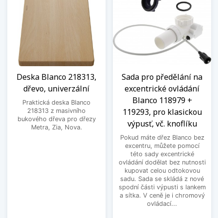
Deska Blanco 218313,
Sada pro předělání na
dřevo, univerzální
excentrické ovládání
Blanco 118979 +
Praktická deska Blanco
119293, pro klasickou
218313 z masivního
bukového dřeva pro dřezy
výpusť, vč. knoflíku
Metra, Zia, Nova.
Pokud máte dřez Blanco bez
excentru, můžete pomocí
této sady excentrické
ovládání dodělat bez nutnosti
kupovat celou odtokovou
sadu. Sada se skládá z nové
spodní části výpusti s lankem
a sítka. V ceně je i chromový
ovládací...