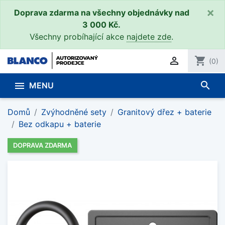
×
Doprava zdarma na všechny objednávky nad
3 000 Kč.
Všechny probíhající akce
najdete zde
.

shopping_cart
(0)
search

MENU
Domů
Zvýhodněné sety
Granitový dřez + baterie
Bez odkapu + baterie
DOPRAVA ZDARMA