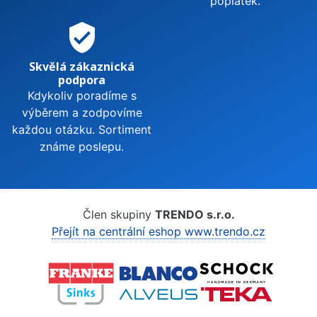
poplatek.
verified_user
Skvělá zákaznická
podpora
Kdykoliv poradíme s
výběrem a zodpovíme
každou otázku. Sortiment
známe poslepu.
Člen skupiny
TRENDO s.r.o.
Přejít na centrální eshop www.trendo.cz