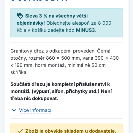
loyalty
Sleva 3 % na všechny větší
objednávky!
Objednejte alespoň za 8 000
Kč a v košíku zadejte kód
MINUS3
.
Granitový dřez s odkapem, provedení Černá,
otočný, rozměr 860 x 500 mm, vana 390 x 430
x 190 mm, horní montáž, minimálně 50 cm
skříňka.
Součástí dřezu je kompletní příslušenství k
montáži. (výpusť, sifon, příchytky atd.) Není
třeba nic dokupovat.
expand_more
Více informací

Zboží je obvykle skladem u dodavatele.