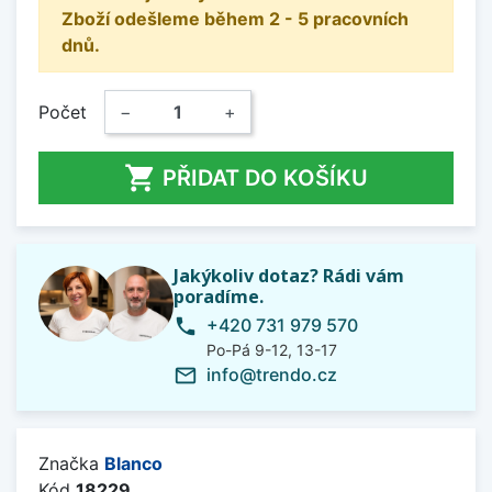
Zboží odešleme během 2 - 5 pracovních
dnů.
Počet
−
+

PŘIDAT DO KOŠÍKU
Jakýkoliv dotaz? Rádi vám
poradíme.
+420 731 979 570
phone
Po-Pá 9-12, 13-17
info@trendo.cz
mail_outline
Značka
Blanco
Kód
18229