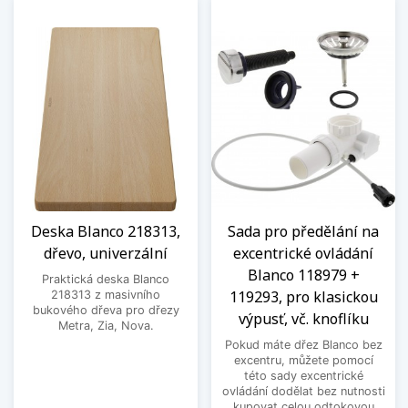
Deska Blanco 218313,
Sada pro předělání na
dřevo, univerzální
excentrické ovládání
Blanco 118979 +
Praktická deska Blanco
119293, pro klasickou
218313 z masivního
bukového dřeva pro dřezy
výpusť, vč. knoflíku
Metra, Zia, Nova.
Pokud máte dřez Blanco bez
excentru, můžete pomocí
této sady excentrické
ovládání dodělat bez nutnosti
kupovat celou odtokovou