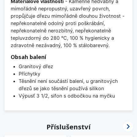
Materiálové vlastnosti
- Kamenně hedvábný a
mimořádně nepropustný, uzavřený povrch,
propůjčuje dřezu mimořádně dlouhou životnost -
nepřekonatelně odolný proti poškrábání,
nepřekonatelně nerozbitný, nepřekonatelně
tepluvzdorný do 280 °C, 100 % hygienicky a
zdravotně nezávadný, 100 % stálobarevný.
Obsah balení
Granitový dřez
Příchytky
Těsnění není součástí balení, u granitových
dřezů se jako těsnění používá silikon
Výpusť 3 1/2, sifon s odbočkou na myčku

Příslušenství