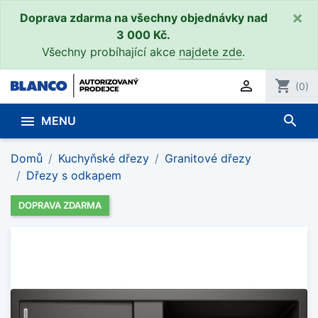
×
Doprava zdarma na všechny objednávky nad
3 000 Kč.
Všechny probíhající akce
najdete zde
.

shopping_cart
(0)
search

MENU
Domů
Kuchyňské dřezy
Granitové dřezy
Dřezy s odkapem
DOPRAVA ZDARMA