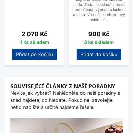
sadu. Sada se skládá z nové
spodní části výpusti s lankem
a sítka. V ceně je i chromový
ovládací...
Cena
Cena
2 070 Kč
900 Kč
1 ks skladem
3 ks skladem
Přidat do košíku
Přidat do košíku
SOUVISEJÍCÍ ČLÁNKY Z NAŠÍ PORADNY
Nevíte jak vybrat? Nahlédněte do naší poradny a
snad najdete, co hledáte. Pokud ne, zavolejte
nebo napište a určitě najdeme řešení.