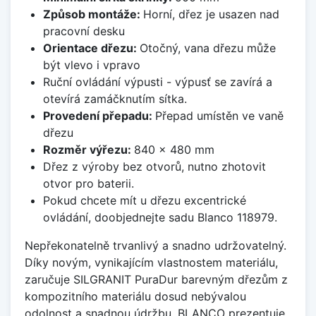
Způsob montáže:
Horní, dřez je usazen nad
pracovní desku
Orientace dřezu:
Otočný, vana dřezu může
být vlevo i vpravo
Ruční ovládání výpusti - výpusť se zavírá a
otevírá zamáčknutím sítka.
Provedení přepadu:
Přepad umístěn ve vaně
dřezu
Rozměr výřezu:
840 x 480 mm
Dřez z výroby bez otvorů, nutno zhotovit
otvor pro baterii.
Pokud chcete mít u dřezu excentrické
ovládání, doobjednejte sadu Blanco 118979.
Nepřekonatelně trvanlivý a snadno udržovatelný.
Díky novým, vynikajícím vlastnostem materiálu,
zaručuje SILGRANIT PuraDur barevným dřezům z
kompozitního materiálu dosud nebývalou
odolnost a snadnou údržbu. BLANCO prezentuje