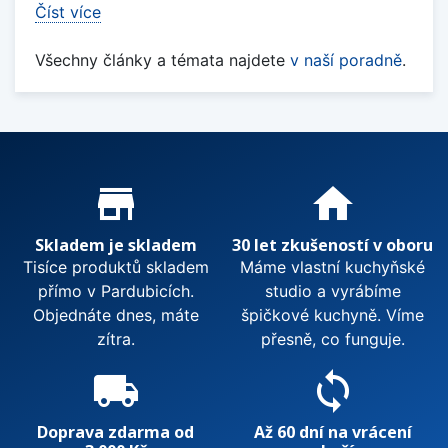
Číst více
Všechny články a témata najdete
v naší poradně
.
Proč nakupovat u nás?
store_mall_directory
home
Skladem je skladem
30 let zkušeností v oboru
Tisíce produktů skladem
Máme vlastní kuchyňské
přímo v Pardubicích.
studio a vyrábíme
Objednáte dnes, máte
špičkové kuchyně. Víme
zítra.
přesně, co funguje.
local_shipping
sync
Doprava zdarma od
Až 60 dní na vrácení