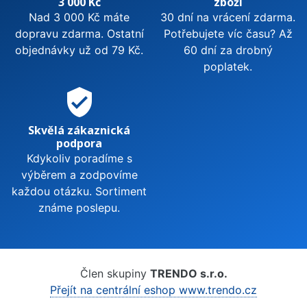
3 000 Kč
zboží
Nad 3 000 Kč máte
30 dní na vrácení zdarma.
dopravu zdarma. Ostatní
Potřebujete víc času? Až
objednávky už od 79 Kč.
60 dní za drobný
poplatek.
verified_user
Skvělá zákaznická
podpora
Kdykoliv poradíme s
výběrem a zodpovíme
každou otázku. Sortiment
známe poslepu.
Člen skupiny
TRENDO s.r.o.
Přejít na centrální eshop www.trendo.cz