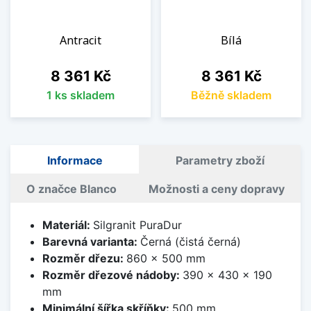
Antracit
Bílá
Cena
Cena
8 361 Kč
8 361 Kč
1 ks skladem
Běžně skladem
Informace
Parametry zboží
O značce Blanco
Možnosti a ceny dopravy
Materiál:
Silgranit PuraDur
Barevná varianta:
Černá (čistá černá)
Rozměr dřezu:
860 x 500 mm
Rozměr dřezové nádoby:
390 x 430 x 190
mm
Minimální šířka skříňky:
500 mm