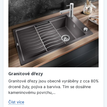
Granitové dřezy
Granitové dřezy jsou obecně vyráběny z cca 80%
drcené žuly, pojiva a barviva. Tím se dosáhne
kameninovému povrchu,...
Číst více