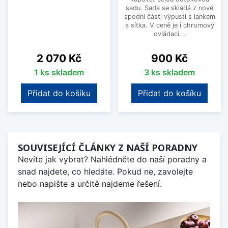
sadu. Sada se skládá z nové
spodní části výpusti s lankem
a sítka. V ceně je i chromový
ovládací...
Cena
Cena
2 070 Kč
900 Kč
1 ks skladem
3 ks skladem
Přidat do košíku
Přidat do košíku
SOUVISEJÍCÍ ČLÁNKY Z NAŠÍ PORADNY
Nevíte jak vybrat? Nahlédněte do naší poradny a
snad najdete, co hledáte. Pokud ne, zavolejte
nebo napište a určitě najdeme řešení.