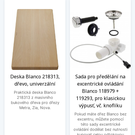
Deska Blanco 218313,
Sada pro předělání na
dřevo, univerzální
excentrické ovládání
Blanco 118979 +
Praktická deska Blanco
119293, pro klasickou
218313 z masivního
bukového dřeva pro dřezy
výpusť, vč. knoflíku
Metra, Zia, Nova.
Pokud máte dřez Blanco bez
excentru, můžete pomocí
této sady excentrické
ovládání dodělat bez nutnosti
kupovat celou odtokovou