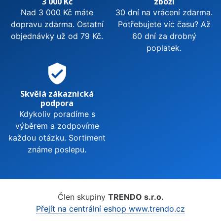
3 000 Kč
zboží
Nad 3 000 Kč máte
30 dní na vrácení zdarma.
dopravu zdarma. Ostatní
Potřebujete víc času? Až
objednávky už od 79 Kč.
60 dní za drobný
poplatek.
verified_user
Skvělá zákaznická
podpora
Kdykoliv poradíme s
výběrem a zodpovíme
každou otázku. Sortiment
známe poslepu.
Člen skupiny
TRENDO s.r.o.
Přejít na centrální eshop www.trendo.cz