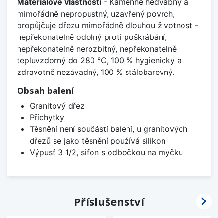
Materiálové vlastnosti
- Kamenně hedvábný a
mimořádně nepropustný, uzavřený povrch,
propůjčuje dřezu mimořádně dlouhou životnost -
nepřekonatelně odolný proti poškrábání,
nepřekonatelně nerozbitný, nepřekonatelně
tepluvzdorný do 280 °C, 100 % hygienicky a
zdravotně nezávadný, 100 % stálobarevný.
Obsah balení
Granitový dřez
Příchytky
Těsnění není součástí balení, u granitových
dřezů se jako těsnění používá silikon
Výpusť 3 1/2, sifon s odbočkou na myčku

Příslušenství