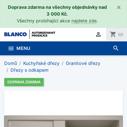
×
Doprava zdarma na všechny objednávky nad
3 000 Kč.
Všechny probíhající akce
najdete zde
.

shopping_cart
(0)
search

MENU
Domů
Kuchyňské dřezy
Granitové dřezy
Dřezy s odkapem
DOPRAVA ZDARMA