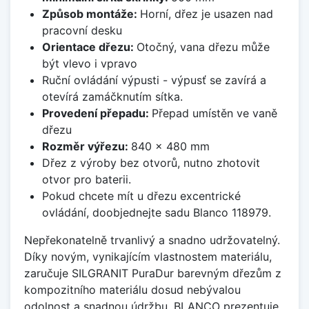
Způsob montáže:
Horní, dřez je usazen nad
pracovní desku
Orientace dřezu:
Otočný, vana dřezu může
být vlevo i vpravo
Ruční ovládání výpusti - výpusť se zavírá a
otevírá zamáčknutím sítka.
Provedení přepadu:
Přepad umístěn ve vaně
dřezu
Rozměr výřezu:
840 x 480 mm
Dřez z výroby bez otvorů, nutno zhotovit
otvor pro baterii.
Pokud chcete mít u dřezu excentrické
ovládání, doobjednejte sadu Blanco 118979.
Nepřekonatelně trvanlivý a snadno udržovatelný.
Díky novým, vynikajícím vlastnostem materiálu,
zaručuje SILGRANIT PuraDur barevným dřezům z
kompozitního materiálu dosud nebývalou
odolnost a snadnou údržbu. BLANCO prezentuje