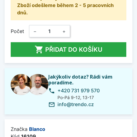
Zboží odešleme během 2 - 5 pracovních
dnů.
Počet
−
+

PŘIDAT DO KOŠÍKU
Jakýkoliv dotaz? Rádi vám
poradíme.
+420 731 979 570
phone
Po-Pá 9-12, 13-17
info@trendo.cz
mail_outline
Značka
Blanco
Kód
16109