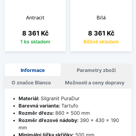
Antracit
Bílá
Cena
Cena
8 361 Kč
8 361 Kč
1 ks skladem
Běžně skladem
Informace
Parametry zboží
O značce Blanco
Možnosti a ceny dopravy
Materiál:
Silgranit PuraDur
Barevná varianta:
Tartufo
Rozměr dřezu:
860 x 500 mm
Rozměr dřezové nádoby:
390 x 430 x 190
mm
Minimální šířka skříňky:
500 mm