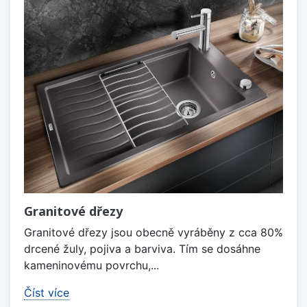
Granitové dřezy
Granitové dřezy jsou obecně vyráběny z cca 80%
drcené žuly, pojiva a barviva. Tím se dosáhne
kameninovému povrchu,...
Číst více