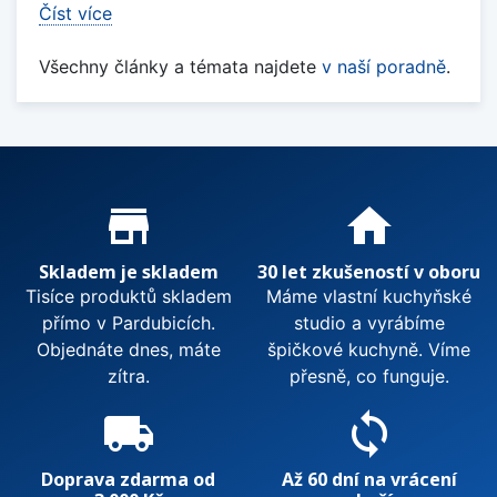
Číst více
Všechny články a témata najdete
v naší poradně
.
Proč nakupovat u nás?
store_mall_directory
home
Skladem je skladem
30 let zkušeností v oboru
Tisíce produktů skladem
Máme vlastní kuchyňské
přímo v Pardubicích.
studio a vyrábíme
Objednáte dnes, máte
špičkové kuchyně. Víme
zítra.
přesně, co funguje.
local_shipping
sync
Doprava zdarma od
Až 60 dní na vrácení