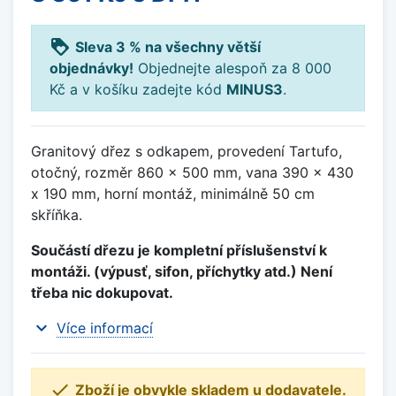
loyalty
Sleva 3 % na všechny větší
objednávky!
Objednejte alespoň za 8 000
Kč a v košíku zadejte kód
MINUS3
.
Granitový dřez s odkapem, provedení Tartufo,
otočný, rozměr 860 x 500 mm, vana 390 x 430
x 190 mm, horní montáž, minimálně 50 cm
skříňka.
Součástí dřezu je kompletní příslušenství k
montáži. (výpusť, sifon, příchytky atd.) Není
třeba nic dokupovat.
expand_more
Více informací

Zboží je obvykle skladem u dodavatele.