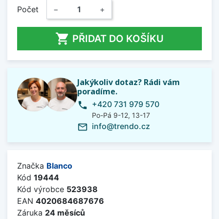
Počet
−
+

PŘIDAT DO KOŠÍKU
Jakýkoliv dotaz? Rádi vám
poradíme.
+420 731 979 570
phone
Po-Pá 9-12, 13-17
info@trendo.cz
mail_outline
Značka
Blanco
Kód
19444
Kód výrobce
523938
EAN
4020684687676
Záruka
24 měsíců