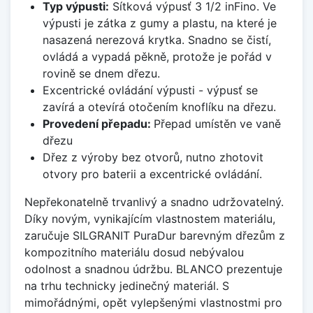
Typ výpusti:
Sítková výpusť 3 1/2 inFino. Ve
výpusti je zátka z gumy a plastu, na které je
nasazená nerezová krytka. Snadno se čistí,
ovládá a vypadá pěkně, protože je pořád v
rovině se dnem dřezu.
Excentrické ovládání výpusti - výpusť se
zavírá a otevírá otočením knoflíku na dřezu.
Provedení přepadu:
Přepad umístěn ve vaně
dřezu
Dřez z výroby bez otvorů, nutno zhotovit
otvory pro baterii a excentrické ovládání.
Nepřekonatelně trvanlivý a snadno udržovatelný.
Díky novým, vynikajícím vlastnostem materiálu,
zaručuje SILGRANIT PuraDur barevným dřezům z
kompozitního materiálu dosud nebývalou
odolnost a snadnou údržbu. BLANCO prezentuje
na trhu technicky jedinečný materiál. S
mimořádnými, opět vylepšenými vlastnostmi pro