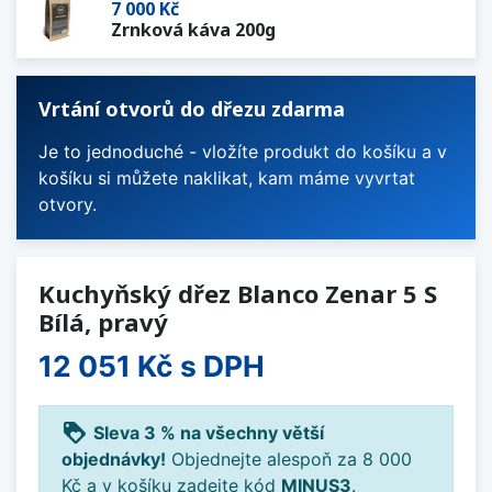
7 000 Kč
Zrnková káva 200g
Vrtání otvorů do dřezu zdarma
Je to jednoduché - vložíte produkt do košíku a v
košíku si můžete naklikat, kam máme vyvrtat
otvory.
Kuchyňský dřez Blanco Zenar 5 S
Bílá, pravý
12 051 Kč
s DPH
loyalty
Sleva 3 % na všechny větší
objednávky!
Objednejte alespoň za 8 000
Kč a v košíku zadejte kód
MINUS3
.