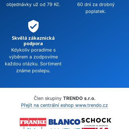
objednávky už od 79 Kč.
60 dní za drobný
poplatek.
verified_user
Skvělá zákaznická
podpora
Kdykoliv poradíme s
výběrem a zodpovíme
každou otázku. Sortiment
známe poslepu.
Člen skupiny
TRENDO s.r.o.
Přejít na centrální eshop www.trendo.cz