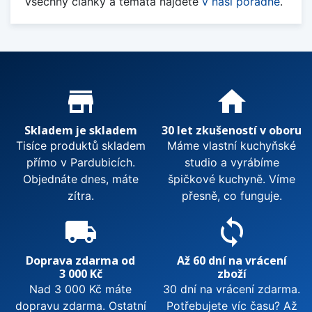
Všechny články a témata najdete
v naší poradně
.
Proč nakupovat u nás?
store_mall_directory
home
Skladem je skladem
30 let zkušeností v oboru
Tisíce produktů skladem
Máme vlastní kuchyňské
přímo v Pardubicích.
studio a vyrábíme
Objednáte dnes, máte
špičkové kuchyně. Víme
zítra.
přesně, co funguje.
local_shipping
sync
Doprava zdarma od
Až 60 dní na vrácení
3 000 Kč
zboží
Nad 3 000 Kč máte
30 dní na vrácení zdarma.
dopravu zdarma. Ostatní
Potřebujete víc času? Až