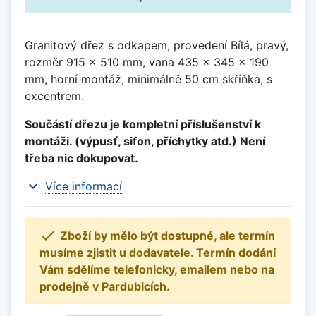
Granitový dřez s odkapem, provedení Bílá, pravý,
rozměr 915 x 510 mm, vana 435 x 345 x 190
mm, horní montáž, minimálně 50 cm skříňka, s
excentrem.
Součástí dřezu je kompletní příslušenství k
montáži. (výpusť, sifon, příchytky atd.) Není
třeba nic dokupovat.
expand_more
Více informací

Zboží by mělo být dostupné, ale termín
musíme zjistit u dodavatele. Termín dodání
Vám sdělíme telefonicky, emailem nebo na
prodejně v Pardubicích.