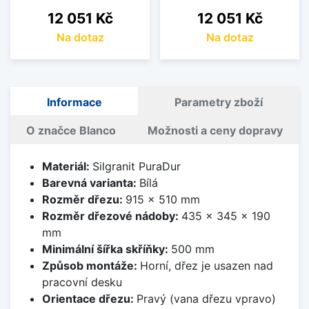
Cena
Cena
12 051 Kč
12 051 Kč
Na dotaz
Na dotaz
Informace
Parametry zboží
O značce Blanco
Možnosti a ceny dopravy
Materiál:
Silgranit PuraDur
Barevná varianta:
Bílá
Rozměr dřezu:
915 x 510 mm
Rozměr dřezové nádoby:
435 x 345 x 190
mm
Minimální šířka skříňky:
500 mm
Způsob montáže:
Horní, dřez je usazen nad
pracovní desku
Orientace dřezu:
Pravý (vana dřezu vpravo)