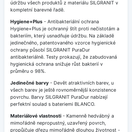
údržbu všech produktů z materiálu SILGRANIT v
kompletní barevné řadě.
Hygiene+Plus
- Antibakteriální ochrana
Hygiene+Plus je ochranný štít proti nečistotám a
bakteriím, který usnadňuje údržbu. Na základě
jedinečného, patentovaného vzorce hygienické
ochrany působí SILGRANIT PuraDur
antibakteriálně. Testy prokazují, že zabudovaná
hygienická ochrana snižuje růst bakterií v
průměru o 98%.
Jedinečné barvy
- Devět atraktivních barev, u
všech barev je ještě rovnoměrnější konzistence
povrchu. Barvy SILGRANIT PuraDur nabízejí
perfektní soulad s bateriemi BLANCO.
Materiálové vlastnosti
- Kamenně hedvábný a
mimořádně nepropustný, uzavřený povrch,
propůjčuje dřezu mimořádně dlouhou životnost -