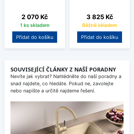
Cena
Cena
2 070 Kč
3 825 Kč
1 ks skladem
Běžně skladem
Přidat do košíku
Přidat do košíku
SOUVISEJÍCÍ ČLÁNKY Z NAŠÍ PORADNY
Nevíte jak vybrat? Nahlédněte do naší poradny a
snad najdete, co hledáte. Pokud ne, zavolejte
nebo napište a určitě najdeme řešení.