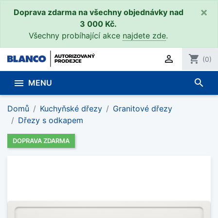
×
Doprava zdarma na všechny objednávky nad
3 000 Kč.
Všechny probíhající akce
najdete zde
.

shopping_cart
(0)
search

MENU
Domů
Kuchyňské dřezy
Granitové dřezy
Dřezy s odkapem
DOPRAVA ZDARMA