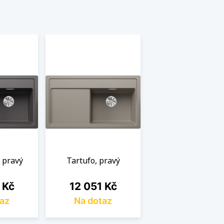
, pravý
Tartufo, pravý
Cena
 Kč
12 051 Kč
az
Na dotaz