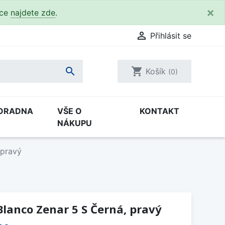
×
kce
najdete zde
.

Přihlásit se

shopping_cart
Košík
(0)
ORADNA
VŠE O
KONTAKT
NÁKUPU
 pravý
lanco Zenar 5 S Černá, pravý