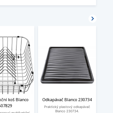

kční koš Blanco
Odkapávač Blanco 230734
BE
507829
3
Praktický plastový odkapávač
Blanco 230734.
rezový multifunkční
BEK