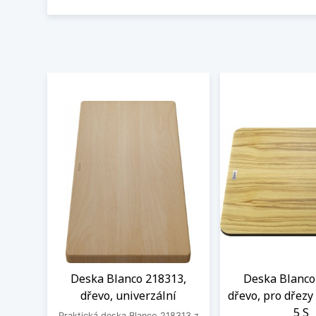
Deska Blanco 218313,
Deska Blanco
dřevo, univerzální
dřevo, pro dřezy
5 S
Praktická deska Blanco 218313 z