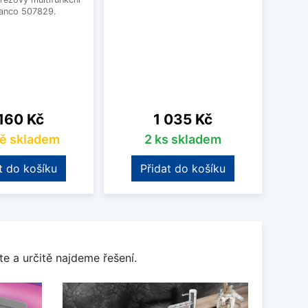
lanco 507829.
na
Cena
160 Kč
1 035 Kč
ě skladem
2 ks skladem
t do košíku
Přidat do košíku
e a určitě najdeme řešení.