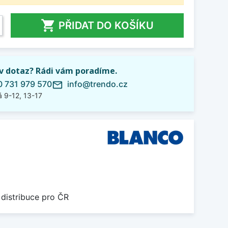

PŘIDAT DO KOŠÍKU
iv dotaz? Rádi vám poradíme.
 731 979 570
info@trendo.cz
mail_outline
 9-12, 13-17
 distribuce pro ČR