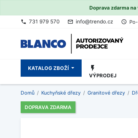
Doprava zdarma na 
731 979 570
info@trendo.cz
Po-
phone
mail_outline
access_time
flash_on
KATALOG ZBOŽÍ
VÝPRODEJ
Domů
Kuchyňské dřezy
Granitové dřezy
Dř
DOPRAVA ZDARMA