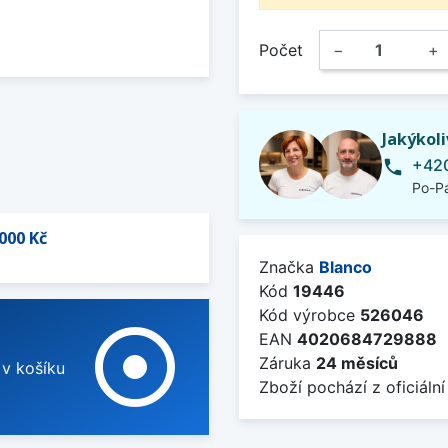
Počet
−
+
Jakýkol
+420
phone
Po-Pá
000 Kč
Značka
Blanco
Kód
19446
Kód výrobce
526046
adjust
EAN
4020684729888
Záruka
24 měsíců
 v košíku
Zboží pochází z oficiální