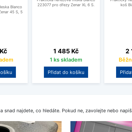
223077 pro dřezy Zenar XL 6 S.
koš B
deska Blanco
enar 45 S, 5
Cena
Ce
 Kč
1 485 Kč
2 
ladem
1 ks skladem
Běžn
košíku
Přidat do košíku
Přida
a snad najdete, co hledáte. Pokud ne, zavolejte nebo napišt