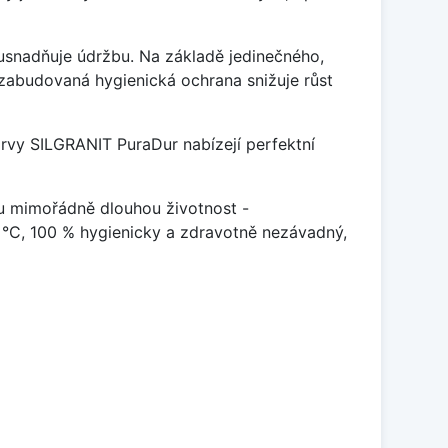
ý usnadňuje údržbu. Na základě jedinečného,
zabudovaná hygienická ochrana snižuje růst
arvy SILGRANIT PuraDur nabízejí perfektní
u mimořádně dlouhou životnost -
 °C, 100 % hygienicky a zdravotně nezávadný,