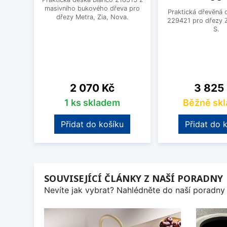
masivního bukového dřeva pro
Praktická dřevěná 
dřezy Metra, Zia, Nova.
229421 pro dřezy Z
S.
Cena
Cena
2 070 Kč
3 825
1 ks skladem
Běžně sk
Přidat do košíku
Přidat do 
SOUVISEJÍCÍ ČLÁNKY Z NAŠÍ PORADNY
Nevíte jak vybrat? Nahlédněte do naší poradny 