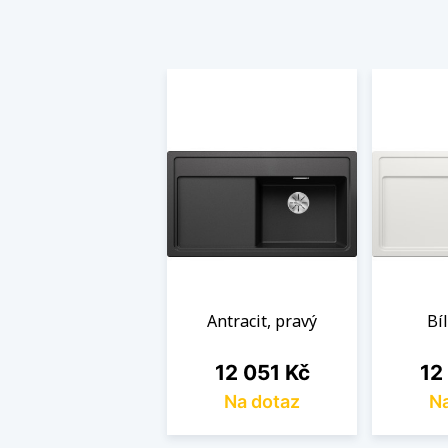
Antracit, pravý
Bí
Cena
Cen
12 051 Kč
12
Na dotaz
Na