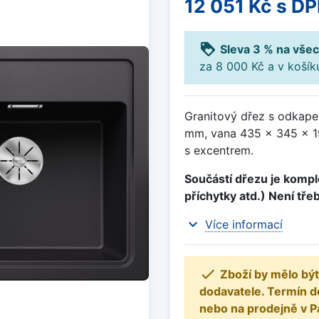
12 051 Kč
s D
loyalty
Sleva 3 % na všec
za 8 000 Kč a v koší
Granitový dřez s odkape
mm, vana 435 x 345 x 19
s excentrem.
Součástí dřezu je komple
příchytky atd.) Není tře
expand_more
Více informací

Zboží by mělo být
dodavatele. Termín d
nebo na prodejně v P