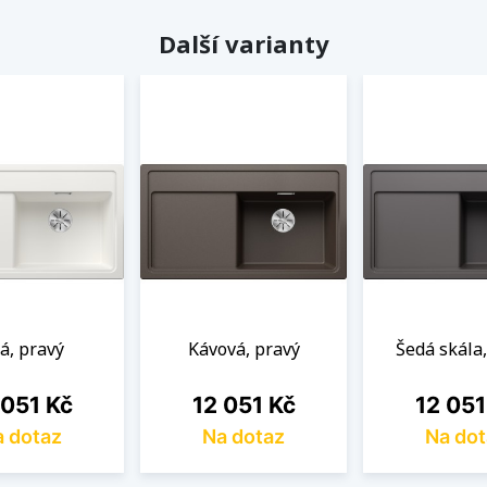
Další varianty
lá, pravý
Kávová, pravý
Šedá skála
a
Cena
Cena
 051 Kč
12 051 Kč
12 051
 dotaz
Na dotaz
Na dot