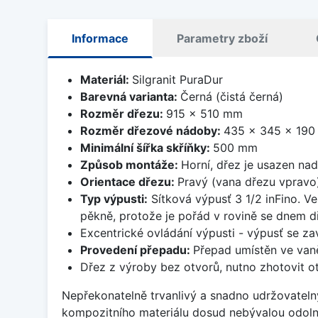
Informace
Parametry zboží
Materiál:
Silgranit PuraDur
Barevná varianta:
Černá (čistá černá)
Rozměr dřezu:
915 x 510 mm
Rozměr dřezové nádoby:
435 x 345 x 19
Minimální šířka skříňky:
500 mm
Způsob montáže:
Horní, dřez je usazen na
Orientace dřezu:
Pravý (vana dřezu vpravo
Typ výpusti:
Sítková výpusť 3 1/2 inFino. Ve
pěkně, protože je pořád v rovině se dnem d
Excentrické ovládání výpusti - výpusť se zav
Provedení přepadu:
Přepad umístěn ve van
Dřez z výroby bez otvorů, nutno zhotovit ot
Nepřekonatelně trvanlivý a snadno udržovateln
kompozitního materiálu dosud nebývalou odoln