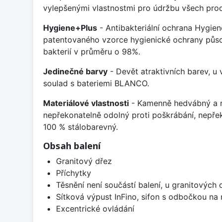
vylepšenými vlastnostmi pro údržbu všech prod
Hygiene+Plus
- Antibakteriální ochrana Hygien
patentovaného vzorce hygienické ochrany působ
bakterií v průměru o 98%.
Jedinečné barvy
- Devět atraktivních barev, u
soulad s bateriemi BLANCO.
Materiálové vlastnosti
- Kamenně hedvábný a m
nepřekonatelně odolný proti poškrábání, nepře
100 % stálobarevný.
Obsah balení
Granitový dřez
Příchytky
Těsnění není součástí balení, u granitových 
Sítková výpust InFino, sifon s odbočkou na
Excentrické ovládání