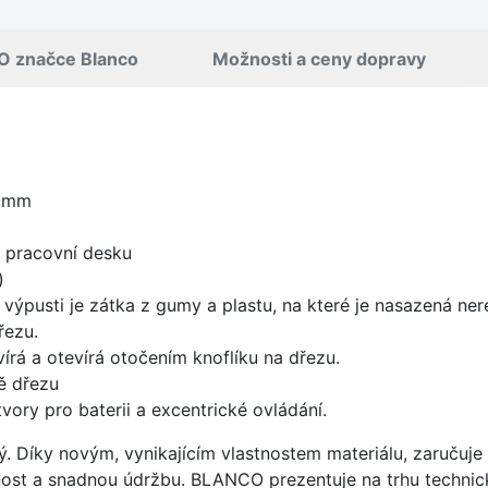
O značce Blanco
Možnosti a ceny dopravy
0 mm
d pracovní desku
)
 výpusti je zátka z gumy a plastu, na které je nasazená ne
řezu.
írá a otevírá otočením knoflíku na dřezu.
ě dřezu
vory pro baterii a excentrické ovládání.
ý. Díky novým, vynikajícím vlastnostem materiálu, zaruču
ost a snadnou údržbu. BLANCO prezentuje na trhu technick