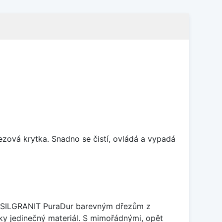
rezová krytka. Snadno se čistí, ovládá a vypadá
je SILGRANIT PuraDur barevným dřezům z
y jedinečný materiál. S mimořádnými, opět