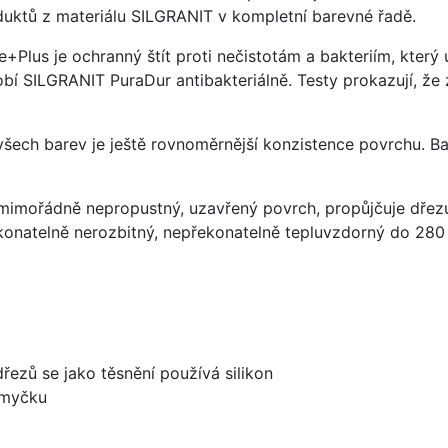
uktů z materiálu SILGRANIT v kompletní barevné řadě.
e+Plus je ochranný štít proti nečistotám a bakteriím, kter
í SILGRANIT PuraDur antibakteriálně. Testy prokazují, že 
 všech barev je ještě rovnoměrnější konzistence povrchu. B
imořádně nepropustný, uzavřený povrch, propůjčuje dřez
konatelně nerozbitný, nepřekonatelně tepluvzdorný do 280
dřezů se jako těsnění používá silikon
 myčku