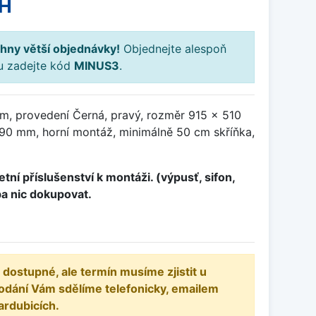
PH
hny větší objednávky!
Objednejte alespoň
ku zadejte kód
MINUS3
.
m, provedení Černá, pravý, rozměr 915 x 510
0 mm, horní montáž, minimálně 50 cm skříňka,
tní příslušenství k montáži. (výpusť, sifon,
ba nic dokupovat.
 dostupné, ale termín musíme zjistit u
odání Vám sdělíme telefonicky, emailem
ardubicích.