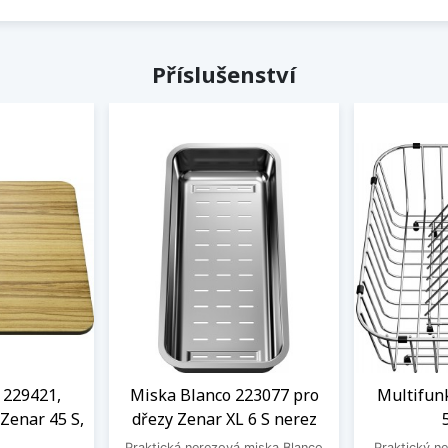
Příslušenství
 229421,
Miska Blanco 223077 pro
Multifun
 Zenar 45 S,
dřezy Zenar XL 6 S nerez
Praktická nerezová miska Blanco
Praktický ne