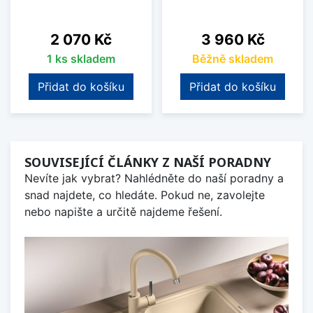
Cena
Cena
2 070 Kč
3 960 Kč
1 ks skladem
Běžně skladem
Přidat do košíku
Přidat do košíku
SOUVISEJÍCÍ ČLÁNKY Z NAŠÍ PORADNY
Nevíte jak vybrat? Nahlédněte do naší poradny a
snad najdete, co hledáte. Pokud ne, zavolejte
nebo napište a určitě najdeme řešení.