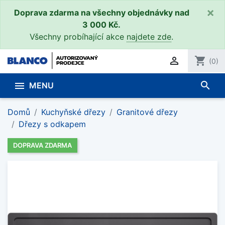
×
Doprava zdarma na všechny objednávky nad
3 000 Kč.
Všechny probíhající akce
najdete zde
.

shopping_cart
(0)
search

MENU
Domů
Kuchyňské dřezy
Granitové dřezy
Dřezy s odkapem
DOPRAVA ZDARMA