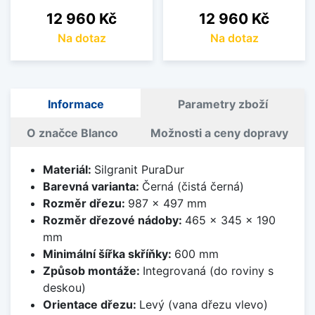
Cena
Cena
12 960 Kč
12 960 Kč
Na dotaz
Na dotaz
Informace
Parametry zboží
O značce Blanco
Možnosti a ceny dopravy
Materiál:
Silgranit PuraDur
Barevná varianta:
Černá (čistá černá)
Rozměr dřezu:
987 x 497 mm
Rozměr dřezové nádoby:
465 x 345 x 190
mm
Minimální šířka skříňky:
600 mm
Způsob montáže:
Integrovaná (do roviny s
deskou)
Orientace dřezu:
Levý (vana dřezu vlevo)