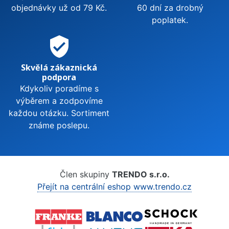
objednávky už od 79 Kč.
60 dní za drobný
poplatek.
verified_user
Skvělá zákaznická
podpora
Kdykoliv poradíme s
výběrem a zodpovíme
každou otázku. Sortiment
známe poslepu.
Člen skupiny
TRENDO s.r.o.
Přejít na centrální eshop www.trendo.cz