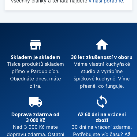
Všechny články a témata najdete
v naší poradně
.
Proč nakupovat u nás?
store_mall_directory
home
Skladem je skladem
30 let zkušeností v oboru
Tisíce produktů skladem
Máme vlastní kuchyňské
přímo v Pardubicích.
studio a vyrábíme
Objednáte dnes, máte
špičkové kuchyně. Víme
zítra.
přesně, co funguje.
local_shipping
sync
Doprava zdarma od
Až 60 dní na vrácení
3 000 Kč
zboží
Nad 3 000 Kč máte
30 dní na vrácení zdarma.
dopravu zdarma. Ostatní
Potřebujete víc času? Až