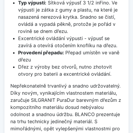
Typ výpusti:
Sítková výpusť 3 1/2 inFino. Ve
výpusti je zátka z gumy a plastu, na které je
nasazená nerezová krytka. Snadno se čistí,
ovládá a vypadá pěkně, protože je pořád v
rovině se dnem dřezu.
Excentrické ovládání výpusti - výpusť se
zavírá a otevírá otočením knoflíku na dřezu.
Provedení přepadu:
Přepad umístěn ve vaně
dřezu
Dřez z výroby bez otvorů, nutno zhotovit
otvory pro baterii a excentrické ovládání.
Nepřekonatelně trvanlivý a snadno udržovatelný.
Díky novým, vynikajícím vlastnostem materiálu,
zaručuje SILGRANIT PuraDur barevným dřezům z
kompozitního materiálu dosud nebývalou
odolnost a snadnou údržbu. BLANCO prezentuje
na trhu technicky jedinečný materiál. S
mimořádnými, opět vylepšenými vlastnostmi pro