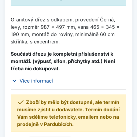
Granitový dřez s odkapem, provedení Černá,
levý, rozměr 987 x 497 mm, vana 465 x 345 x
190 mm, montáž do roviny, minimálně 60 cm
skříňka, s excentrem.
Součástí dřezu je kompletní příslušenství k
montáži. (výpusť, sifon, příchytky atd.) Není
třeba nic dokupovat.
expand_more
Více informací

Zboží by mělo být dostupné, ale termín
musíme zjistit u dodavatele. Termín dodání
Vám sdělíme telefonicky, emailem nebo na
prodejně v Pardubicích.