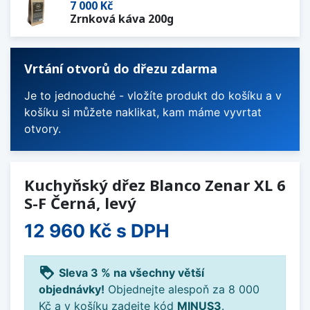
7 000 Kč
Zrnková káva 200g
Vrtání otvorů do dřezu zdarma
Je to jednoduché - vložíte produkt do košíku a v
košíku si můžete naklikat, kam máme vyvrtat
otvory.
Kuchyňský dřez Blanco Zenar XL 6
S-F Černá, levý
12 960 Kč
s DPH
loyalty
Sleva 3 % na všechny větší
objednávky!
Objednejte alespoň za 8 000
Kč a v košíku zadejte kód
MINUS3
.