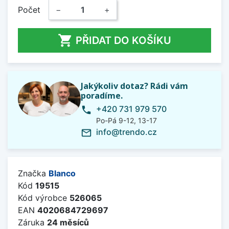
Počet
−
+

PŘIDAT DO KOŠÍKU
Jakýkoliv dotaz? Rádi vám
poradíme.
+420 731 979 570
phone
Po-Pá 9-12, 13-17
info@trendo.cz
mail_outline
Značka
Blanco
Kód
19515
Kód výrobce
526065
EAN
4020684729697
Záruka
24 měsíců