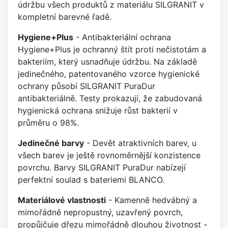
údržbu všech produktů z materiálu SILGRANIT v
kompletní barevné řadě.
Hygiene+Plus
- Antibakteriální ochrana
Hygiene+Plus je ochranný štít proti nečistotám a
bakteriím, který usnadňuje údržbu. Na základě
jedinečného, patentovaného vzorce hygienické
ochrany působí SILGRANIT PuraDur
antibakteriálně. Testy prokazují, že zabudovaná
hygienická ochrana snižuje růst bakterií v
průměru o 98%.
Jedinečné barvy
- Devět atraktivních barev, u
všech barev je ještě rovnoměrnější konzistence
povrchu. Barvy SILGRANIT PuraDur nabízejí
perfektní soulad s bateriemi BLANCO.
Materiálové vlastnosti
- Kamenně hedvábný a
mimořádně nepropustný, uzavřený povrch,
propůjčuje dřezu mimořádně dlouhou životnost -