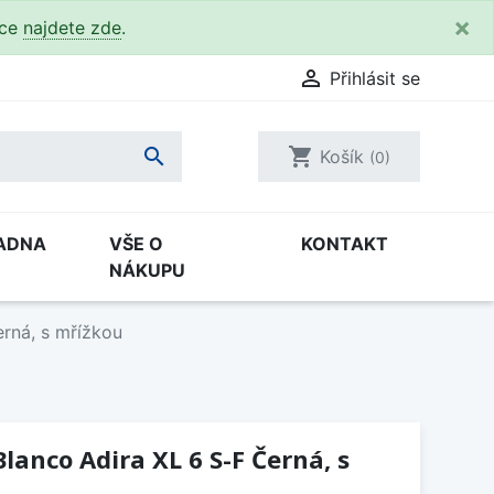
×
kce
najdete zde
.

Přihlásit se

shopping_cart
Košík
(0)
ADNA
VŠE O
KONTAKT
NÁKUPU
rná, s mřížkou
lanco Adira XL 6 S-F Černá, s