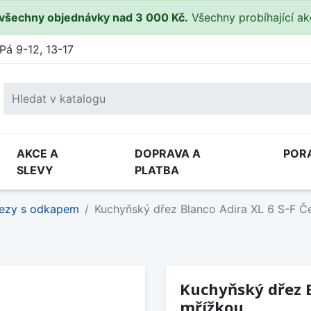
všechny objednávky nad 3 000 Kč.
Všechny probíhající a
Pá 9-12, 13-17
AKCE A
DOPRAVA A
POR
SLEVY
PLATBA
ezy s odkapem
Kuchyňský dřez Blanco Adira XL 6 S-F Če
Kuchyňský dřez B
mřížkou