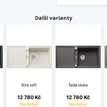
Další varianty
Bílá soft
Šedá skála
Cena
Cena
12 780 Kč
12 780 Kč
Na dotaz
Na dotaz