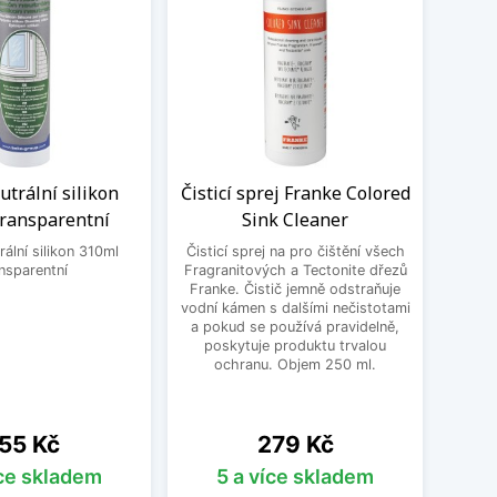
trální silikon
Čisticí sprej Franke Colored
Sada
transparentní
Sink Cleaner
dř
ální silikon 310ml
Čisticí sprej na pro čištění všech
nsparentní
Fragranitových a Tectonite dřezů
Čisti
Franke. Čistič jemně odstraňuje
Blanc
vodní kámen s dalšími nečistotami
mastn
a pokud se používá pravidelně,
odol
poskytuje produktu trvalou
čis
ochranu. Objem 250 ml.
Silgra
ena
Cena
55 Kč
279 Kč
íce skladem
5 a více skladem