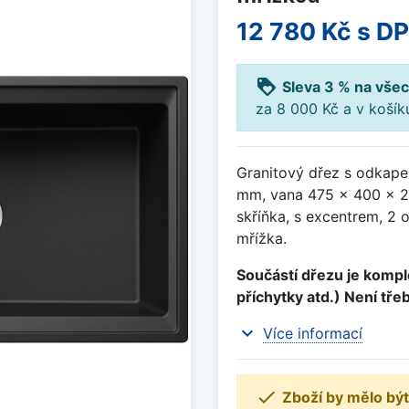
12 780 Kč
s D
loyalty
Sleva 3 % na všec
za 8 000 Kč a v koší
Granitový dřez s odkape
mm, vana 475 x 400 x 2
skříňka, s excentrem, 2 
mřížka.
Součástí dřezu je komple
příchytky atd.) Není tře
expand_more
Více informací

Zboží by mělo být