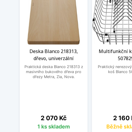
Deska Blanco 218313,
Multifunkční k
dřevo, univerzální
50782
Praktická deska Blanco 218313 z
Praktický nerezový
masivního bukového dřeva pro
koš Blanco 5
dřezy Metra, Zia, Nova.
Cena
Cena
2 070 Kč
2 160
1 ks skladem
Běžně sk