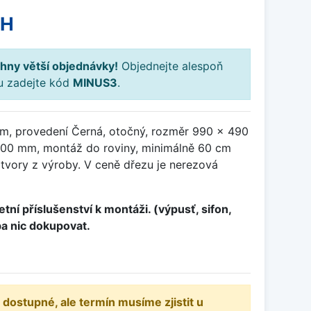
PH
hny větší objednávky!
Objednejte alespoň
ku zadejte kód
MINUS3
.
m, provedení Černá, otočný, rozměr 990 x 490
00 mm, montáž do roviny, minimálně 60 cm
otvory z výroby. V ceně dřezu je nerezová
tní příslušenství k montáži. (výpusť, sifon,
ba nic dokupovat.
 dostupné, ale termín musíme zjistit u