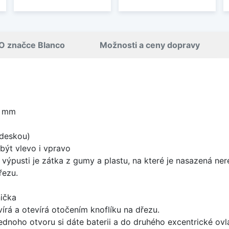
O značce Blanco
Možnosti a ceny dopravy
0 mm
 deskou)
být vlevo i vpravo
 výpusti je zátka z gumy a plastu, na které je nasazená ne
řezu.
ička
írá a otevírá otočením knoflíku na dřezu.
ednoho otvoru si dáte baterii a do druhého excentrické ovl