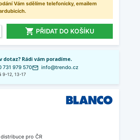
odání Vám sdělíme telefonicky, emailem
ardubicích.

PŘIDAT DO KOŠÍKU
iv dotaz? Rádi vám poradíme.
 731 979 570
info@trendo.cz
mail_outline
 9-12, 13-17
 distribuce pro ČR