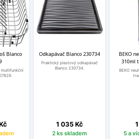
oš Blanco
Odkapávač Blanco 230734
BEKO neu
9
310ml 
Praktický plastový odkapávač
Blanco 230734.
 multifunkční
BEKO neutr
07829.
tra
Cena
C
 Kč
1 035 Kč
1
ladem
2 ks skladem
5 a v