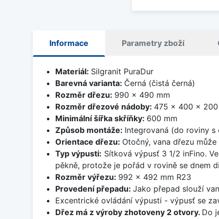
Informace
Parametry zboží
Materiál:
Silgranit PuraDur
Barevná varianta:
Černá (čistá černá)
Rozměr dřezu:
990 x 490 mm
Rozměr dřezové nádoby:
475 x 400 x 20
Minimální šířka skříňky:
600 mm
Způsob montáže:
Integrovaná (do roviny s
Orientace dřezu:
Otočný, vana dřezu může 
Typ výpusti:
Sítková výpusť 3 1/2 inFino. Ve
pěkně, protože je pořád v rovině se dnem d
Rozměr výřezu:
992 x 492 mm R23
Provedení přepadu:
Jako přepad slouží van
Excentrické ovládání výpusti - výpusť se zav
Dřez má z výroby zhotoveny 2 otvory.
Do j