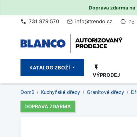
Doprava zdarma na 
731 979 570
info@trendo.cz
Po-
phone
mail_outline
access_time
flash_on
KATALOG ZBOŽÍ
VÝPRODEJ
Domů
Kuchyňské dřezy
Granitové dřezy
Dř
DOPRAVA ZDARMA