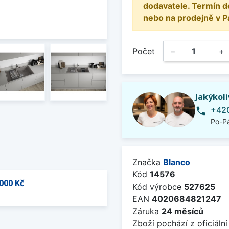
dodavatele. Termín d
nebo na prodejně v P
Počet
−
+
Jakýkol
+420
phone
Po-Pá
Značka
Blanco
Kód
14576
000 Kč
Kód výrobce
527625
EAN
4020684821247
Záruka
24 měsíců
Zboží pochází z oficiální