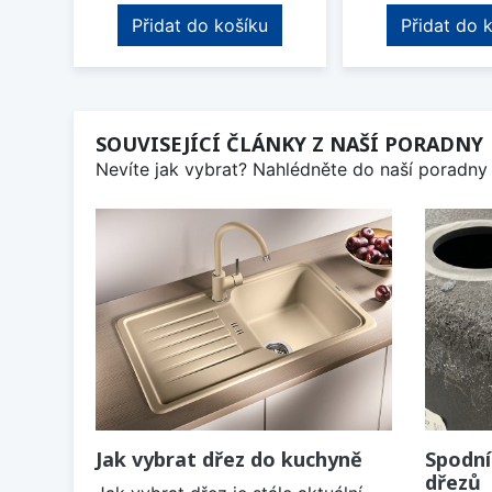
Přidat do košíku
Přidat do 
SOUVISEJÍCÍ ČLÁNKY Z NAŠÍ PORADNY
Nevíte jak vybrat? Nahlédněte do naší poradny 
Jak vybrat dřez do kuchyně
Spodní
dřezů