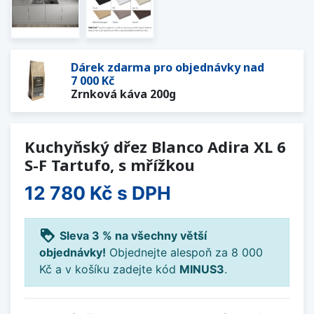
Dárek zdarma pro objednávky nad
7 000 Kč
Zrnková káva 200g
Kuchyňský dřez Blanco Adira XL 6
S-F Tartufo, s mřížkou
12 780 Kč
s DPH
loyalty
Sleva 3 % na všechny větší
objednávky!
Objednejte alespoň za 8 000
Kč a v košíku zadejte kód
MINUS3
.