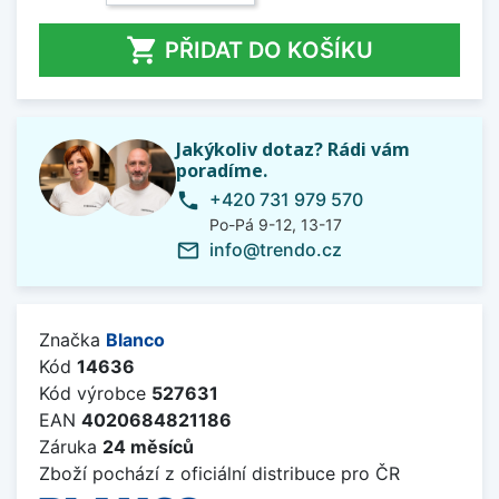

PŘIDAT DO KOŠÍKU
Jakýkoliv dotaz? Rádi vám
poradíme.
+420 731 979 570
phone
Po-Pá 9-12, 13-17
info@trendo.cz
mail_outline
Značka
Blanco
Kód
14636
Kód výrobce
527631
EAN
4020684821186
Záruka
24 měsíců
Zboží pochází z oficiální distribuce pro ČR