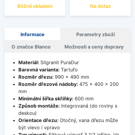
Běžně skladem
Na dotaz
Informace
Parametry zboží
O značce Blanco
Možnosti a ceny dopravy
Materiál:
Silgranit PuraDur
Barevná varianta:
Tartufo
Rozměr dřezu:
990 x 490 mm
Rozměr dřezové nádoby:
475 x 400 x 200
mm
Minimální šířka skříňky:
600 mm
Způsob montáže:
Integrovaná (do roviny s
deskou)
Orientace dřezu:
Otočný, vana dřezu může
být vlevo i vpravo
Typ výpusti:
Sítková výpusť 3 1/2 inFino. Ve