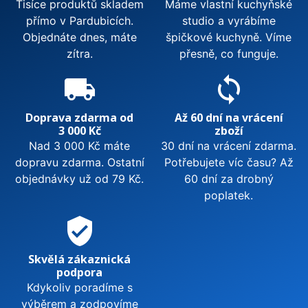
Tisíce produktů skladem
Máme vlastní kuchyňské
přímo v Pardubicích.
studio a vyrábíme
Objednáte dnes, máte
špičkové kuchyně. Víme
zítra.
přesně, co funguje.
local_shipping
sync
Doprava zdarma od
Až 60 dní na vrácení
3 000 Kč
zboží
Nad 3 000 Kč máte
30 dní na vrácení zdarma.
dopravu zdarma. Ostatní
Potřebujete víc času? Až
objednávky už od 79 Kč.
60 dní za drobný
poplatek.
verified_user
Skvělá zákaznická
podpora
Kdykoliv poradíme s
výběrem a zodpovíme