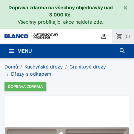
×
Doprava zdarma na všechny objednávky nad
3 000 Kč.
Všechny probíhající akce
najdete zde
.

shopping_cart
(0)
search

MENU
Domů
Kuchyňské dřezy
Granitové dřezy
Dřezy s odkapem
DOPRAVA ZDARMA