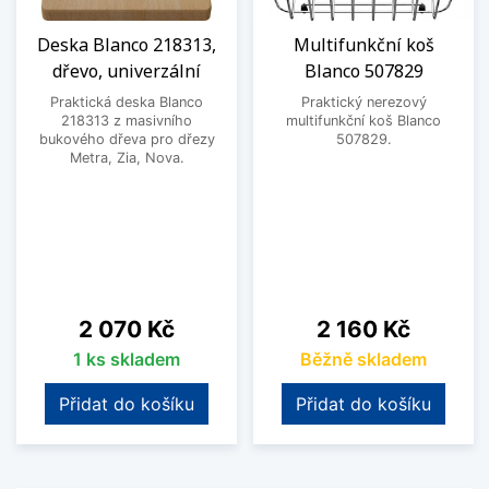
Deska Blanco 218313,
Multifunkční koš
dřevo, univerzální
Blanco 507829
Praktická deska Blanco
Praktický nerezový
218313 z masivního
multifunkční koš Blanco
bukového dřeva pro dřezy
507829.
Metra, Zia, Nova.
Cena
Cena
2 070 Kč
2 160 Kč
1 ks skladem
Běžně skladem
Přidat do košíku
Přidat do košíku