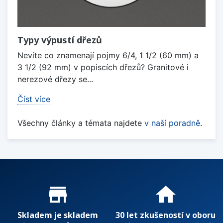
Typy výpustí dřezů
Nevíte co znamenají pojmy 6/4, 1 1/2 (60 mm) a
3 1/2 (92 mm) v popiscích dřezů? Granitové i
nerezové dřezy se...
Číst více
Všechny články a témata najdete
v naší poradně
.
Proč nakupovat u nás?
store_mall_directory
home
Skladem je skladem
30 let zkušeností v oboru