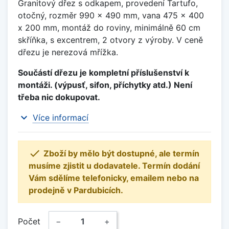
Granitový dřez s odkapem, provedení Tartufo,
otočný, rozměr 990 x 490 mm, vana 475 x 400
x 200 mm, montáž do roviny, minimálně 60 cm
skříňka, s excentrem, 2 otvory z výroby. V ceně
dřezu je nerezová mřížka.
Součástí dřezu je kompletní příslušenství k
montáži. (výpusť, sifon, příchytky atd.) Není
třeba nic dokupovat.
expand_more
Více informací

Zboží by mělo být dostupné, ale termín
musíme zjistit u dodavatele. Termín dodání
Vám sdělíme telefonicky, emailem nebo na
prodejně v Pardubicích.
Počet
−
+