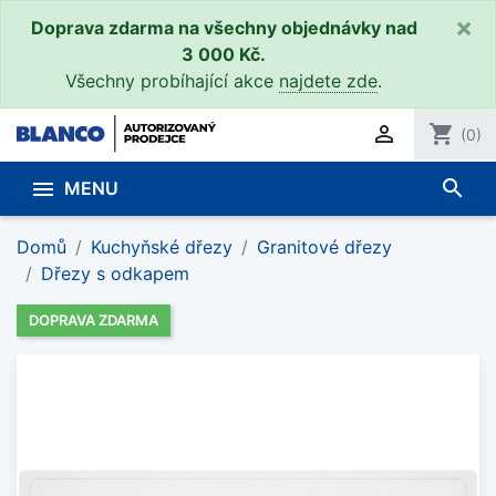
×
Doprava zdarma na všechny objednávky nad
3 000 Kč.
Všechny probíhající akce
najdete zde
.

shopping_cart
(0)
search

MENU
Domů
Kuchyňské dřezy
Granitové dřezy
Dřezy s odkapem
DOPRAVA ZDARMA