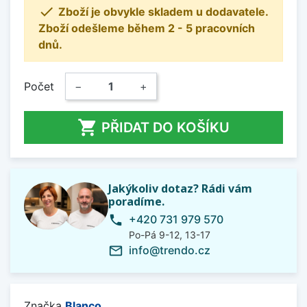

Zboží je obvykle skladem u dodavatele.
Zboží odešleme během 2 - 5 pracovních
dnů.
Počet
−
+

PŘIDAT DO KOŠÍKU
Jakýkoliv dotaz? Rádi vám
poradíme.
+420 731 979 570
phone
Po-Pá 9-12, 13-17
info@trendo.cz
mail_outline
Značka
Blanco