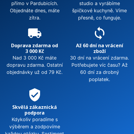
přímo v Pardubicích.
studio a vyrábíme
Objednáte dnes, máte
špičkové kuchyně. Víme
zítra.
přesně, co funguje.
local_shipping
sync
Doprava zdarma od
Až 60 dní na vrácení
3 000 Kč
zboží
Nad 3 000 Kč máte
30 dní na vrácení zdarma.
dopravu zdarma. Ostatní
Potřebujete víc času? Až
objednávky už od 79 Kč.
60 dní za drobný
poplatek.
verified_user
Skvělá zákaznická
podpora
Kdykoliv poradíme s
výběrem a zodpovíme
každou otázku. Sortiment