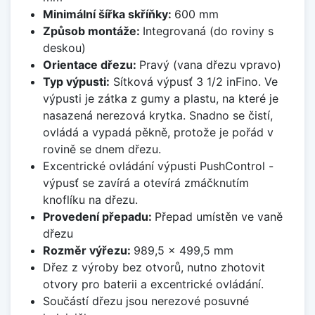
Minimální šířka skříňky:
600 mm
Způsob montáže:
Integrovaná (do roviny s
deskou)
Orientace dřezu:
Pravý (vana dřezu vpravo)
Typ výpusti:
Sítková výpusť 3 1/2 inFino. Ve
výpusti je zátka z gumy a plastu, na které je
nasazená nerezová krytka. Snadno se čistí,
ovládá a vypadá pěkně, protože je pořád v
rovině se dnem dřezu.
Excentrické ovládání výpusti PushControl -
výpusť se zavírá a otevírá zmáčknutím
knoflíku na dřezu.
Provedení přepadu:
Přepad umístěn ve vaně
dřezu
Rozměr výřezu:
989,5 x 499,5 mm
Dřez z výroby bez otvorů, nutno zhotovit
otvory pro baterii a excentrické ovládání.
Součástí dřezu jsou nerezové posuvné