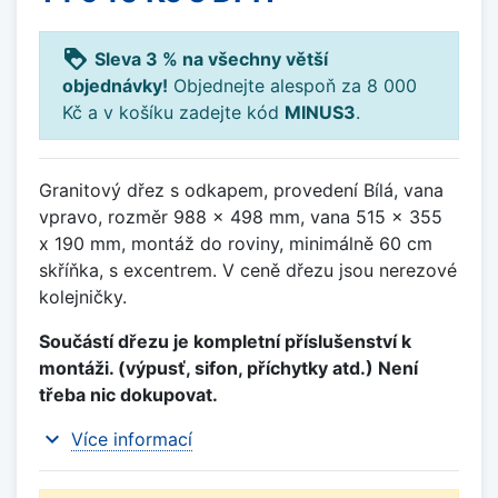
loyalty
Sleva 3 % na všechny větší
objednávky!
Objednejte alespoň za 8 000
Kč a v košíku zadejte kód
MINUS3
.
Granitový dřez s odkapem, provedení Bílá, vana
vpravo, rozměr 988 x 498 mm, vana 515 x 355
x 190 mm, montáž do roviny, minimálně 60 cm
skříňka, s excentrem. V ceně dřezu jsou nerezové
kolejničky.
Součástí dřezu je kompletní příslušenství k
montáži. (výpusť, sifon, příchytky atd.) Není
třeba nic dokupovat.
expand_more
Více informací