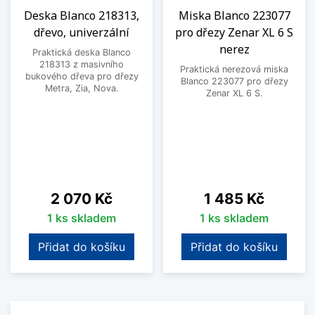
Deska Blanco 218313,
Miska Blanco 223077
dřevo, univerzální
pro dřezy Zenar XL 6 S
nerez
Praktická deska Blanco
218313 z masivního
Praktická nerezová miska
bukového dřeva pro dřezy
Blanco 223077 pro dřezy
Metra, Zia, Nova.
Zenar XL 6 S.
Cena
Cena
2 070 Kč
1 485 Kč
1 ks skladem
1 ks skladem
Přidat do košíku
Přidat do košíku