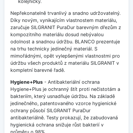
kolejničky.
Nepřekonatelně trvanlivý a snadno udržovatelný.
Díky novým, vynikajícím vlastnostem materiálu,
zaručuje SILGRANIT PuraDur barevným dřezům z
kompozitního materiálu dosud nebývalou
odolnost a snadnou údržbu. BLANCO prezentuje
na trhu technicky jedinečný materiál. S
mimořádnými, opět vylepšenými vlastnostmi pro
údržbu všech produktů z materiálu SILGRANIT v
kompletní barevné řadě.
Hygiene+Plus
- Antibakteriální ochrana
Hygiene+Plus je ochranný štít proti nečistotám a
bakteriím, který usnadňuje údržbu. Na základě
jedinečného, patentovaného vzorce hygienické
ochrany působí SILGRANIT PuraDur
antibakteriálně. Testy prokazují, že zabudovaná
hygienická ochrana snižuje růst bakterií v
průměru o 98%.