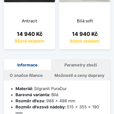
Antracit
Bílá soft
Cena
Cena
14 940 Kč
14 940 Kč
Běžně skladem
Běžně skladem
Informace
Parametry zboží
O značce Blanco
Možnosti a ceny dopravy
Materiál:
Silgranit PuraDur
Barevná varianta:
Bílá
Rozměr dřezu:
988 x 498 mm
Rozměr dřezové nádoby:
515 x 355 x 190
mm