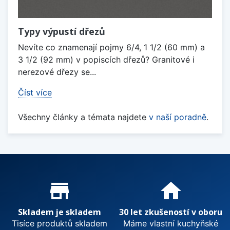
Typy výpustí dřezů
Nevíte co znamenají pojmy 6/4, 1 1/2 (60 mm) a
3 1/2 (92 mm) v popiscích dřezů? Granitové i
nerezové dřezy se...
Číst více
Všechny články a témata najdete
v naší poradně
.
Proč nakupovat u nás?
store_mall_directory
home
Skladem je skladem
30 let zkušeností v oboru
Tisíce produktů skladem
Máme vlastní kuchyňské