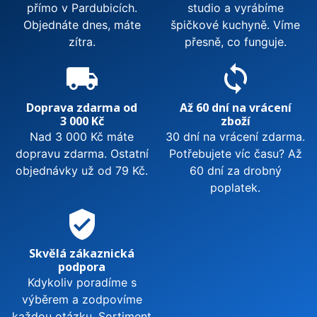
přímo v Pardubicích.
studio a vyrábíme
Objednáte dnes, máte
špičkové kuchyně. Víme
zítra.
přesně, co funguje.
local_shipping
sync
Doprava zdarma od
Až 60 dní na vrácení
3 000 Kč
zboží
Nad 3 000 Kč máte
30 dní na vrácení zdarma.
dopravu zdarma. Ostatní
Potřebujete víc času? Až
objednávky už od 79 Kč.
60 dní za drobný
poplatek.
verified_user
Skvělá zákaznická
podpora
Kdykoliv poradíme s
výběrem a zodpovíme
každou otázku. Sortiment