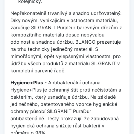
kolejničky.
Nepřekonatelně trvanlivý a snadno udržovatelný.
Díky novým, vynikajícím vlastnostem materiálu,
zaručuje SILGRANIT PuraDur barevným dřezům z
kompozitního materiálu dosud nebývalou
odolnost a snadnou údržbu. BLANCO prezentuje
na trhu technicky jedinečný materiál. S
mimořádnými, opět vylepšenými vlastnostmi pro
údržbu všech produktů z materiálu SILGRANIT v
kompletní barevné řadě.
Hygiene+Plus
- Antibakteriální ochrana
Hygiene+Plus je ochranný štít proti nečistotám a
bakteriím, který usnadňuje údržbu. Na základě
jedinečného, patentovaného vzorce hygienické
ochrany působí SILGRANIT PuraDur
antibakteriálně. Testy prokazují, že zabudovaná
hygienická ochrana snižuje růst bakterií v
průměru o 98%.