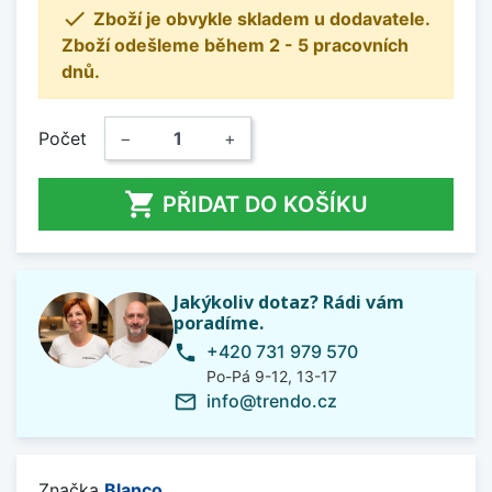

Zboží je obvykle skladem u dodavatele.
Zboží odešleme během 2 - 5 pracovních
dnů.
Počet
−
+

PŘIDAT DO KOŠÍKU
Jakýkoliv dotaz? Rádi vám
poradíme.
+420 731 979 570
phone
Po-Pá 9-12, 13-17
info@trendo.cz
mail_outline
Značka
Blanco