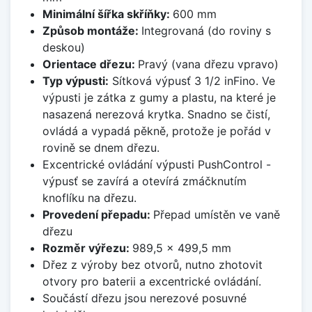
Minimální šířka skříňky:
600 mm
Způsob montáže:
Integrovaná (do roviny s
deskou)
Orientace dřezu:
Pravý (vana dřezu vpravo)
Typ výpusti:
Sítková výpusť 3 1/2 inFino. Ve
výpusti je zátka z gumy a plastu, na které je
nasazená nerezová krytka. Snadno se čistí,
ovládá a vypadá pěkně, protože je pořád v
rovině se dnem dřezu.
Excentrické ovládání výpusti PushControl -
výpusť se zavírá a otevírá zmáčknutím
knoflíku na dřezu.
Provedení přepadu:
Přepad umístěn ve vaně
dřezu
Rozměr výřezu:
989,5 x 499,5 mm
Dřez z výroby bez otvorů, nutno zhotovit
otvory pro baterii a excentrické ovládání.
Součástí dřezu jsou nerezové posuvné