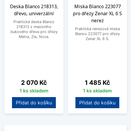
Deska Blanco 218313,
Miska Blanco 223077
dřevo, univerzální
pro dřezy Zenar XL 6 S
nerez
Praktická deska Blanco
218313 z masivního
Praktická nerezová miska
bukového dřeva pro dřezy
Blanco 223077 pro dřezy
Metra, Zia, Nova.
Zenar XL 6 S.
Cena
Cena
2 070 Kč
1 485 Kč
1 ks skladem
1 ks skladem
Přidat do košíku
Přidat do košíku