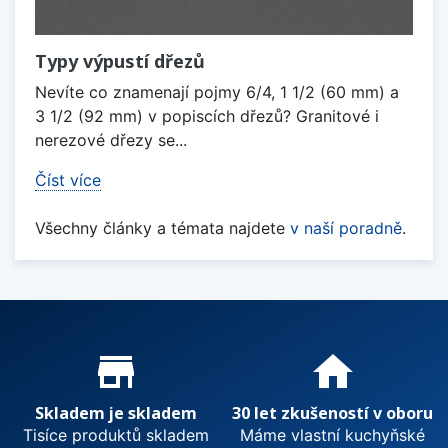
Typy výpustí dřezů
Nevíte co znamenají pojmy 6/4, 1 1/2 (60 mm) a
3 1/2 (92 mm) v popiscích dřezů? Granitové i
nerezové dřezy se...
Číst více
Všechny články a témata najdete
v naší poradně
.
Proč nakupovat u nás?
store_mall_directory
home
Skladem je skladem
30 let zkušeností v oboru
Tisíce produktů skladem
Máme vlastní kuchyňské