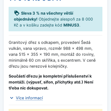
loyalty
Sleva 3 % na všechny větší
objednávky!
Objednejte alespoň za 8 000
Kč a v košíku zadejte kód
MINUS3
.
Granitový dřez s odkapem, provedení Šedá
vulkán, vana vpravo, rozměr 988 x 498 mm,
vana 515 x 355 x 190 mm, montáž do roviny,
minimálně 60 cm skříňka, s excentrem. V ceně
dřezu jsou nerezové kolejničky.
Součástí dřezu je kompletní příslušenství k
montáži. (výpusť, sifon, příchytky atd.) Není
třeba nic dokupovat.
expand_more
Více informací