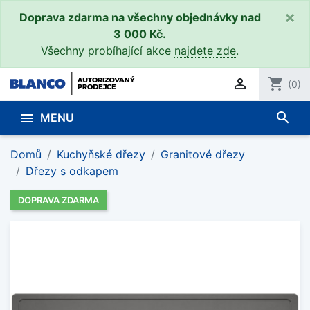
×
Doprava zdarma na všechny objednávky nad
3 000 Kč.
Všechny probíhající akce
najdete zde
.

shopping_cart
(0)
search

MENU
Domů
Kuchyňské dřezy
Granitové dřezy
Dřezy s odkapem
DOPRAVA ZDARMA