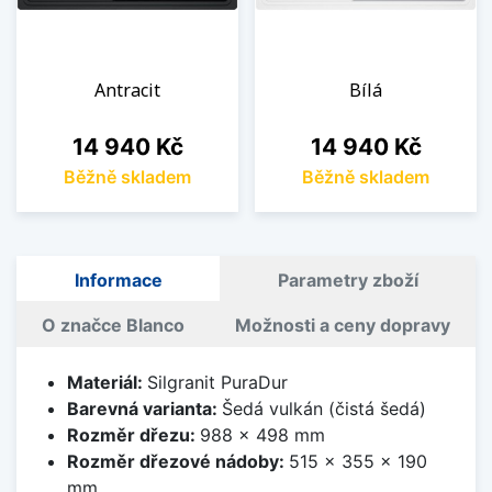
Antracit
Bílá
Cena
Cena
14 940 Kč
14 940 Kč
Běžně skladem
Běžně skladem
Informace
Parametry zboží
O značce Blanco
Možnosti a ceny dopravy
Materiál:
Silgranit PuraDur
Barevná varianta:
Šedá vulkán (čistá šedá)
Rozměr dřezu:
988 x 498 mm
Rozměr dřezové nádoby:
515 x 355 x 190
mm