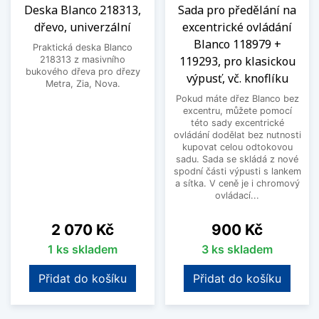
Deska Blanco 218313,
Sada pro předělání na
dřevo, univerzální
excentrické ovládání
Blanco 118979 +
Praktická deska Blanco
119293, pro klasickou
218313 z masivního
bukového dřeva pro dřezy
výpusť, vč. knoflíku
Metra, Zia, Nova.
Pokud máte dřez Blanco bez
excentru, můžete pomocí
této sady excentrické
ovládání dodělat bez nutnosti
kupovat celou odtokovou
sadu. Sada se skládá z nové
spodní části výpusti s lankem
a sítka. V ceně je i chromový
ovládací...
Cena
Cena
2 070 Kč
900 Kč
1 ks skladem
3 ks skladem
Přidat do košíku
Přidat do košíku