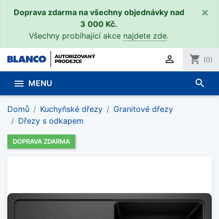
×
Doprava zdarma na všechny objednávky nad
3 000 Kč.
Všechny probíhající akce
najdete zde
.

shopping_cart
(0)
search

MENU
Domů
Kuchyňské dřezy
Granitové dřezy
Dřezy s odkapem
DOPRAVA ZDARMA