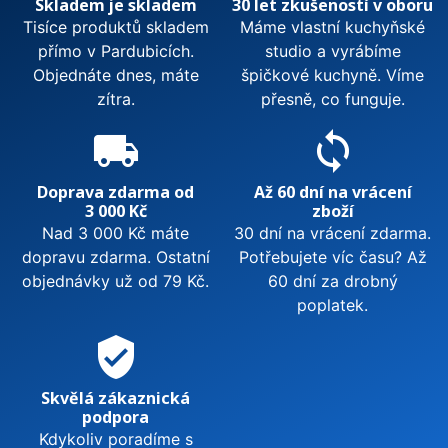
Skladem je skladem
30 let zkušeností v oboru
Tisíce produktů skladem
Máme vlastní kuchyňské
přímo v Pardubicích.
studio a vyrábíme
Objednáte dnes, máte
špičkové kuchyně. Víme
zítra.
přesně, co funguje.
local_shipping
sync
Doprava zdarma od
Až 60 dní na vrácení
3 000 Kč
zboží
Nad 3 000 Kč máte
30 dní na vrácení zdarma.
dopravu zdarma. Ostatní
Potřebujete víc času? Až
objednávky už od 79 Kč.
60 dní za drobný
poplatek.
verified_user
Skvělá zákaznická
podpora
Kdykoliv poradíme s