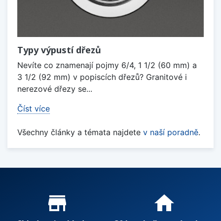
Typy výpustí dřezů
Nevíte co znamenají pojmy 6/4, 1 1/2 (60 mm) a
3 1/2 (92 mm) v popiscích dřezů? Granitové i
nerezové dřezy se...
Číst více
Všechny články a témata najdete
v naší poradně
.
Proč nakupovat u nás?
store_mall_directory
home