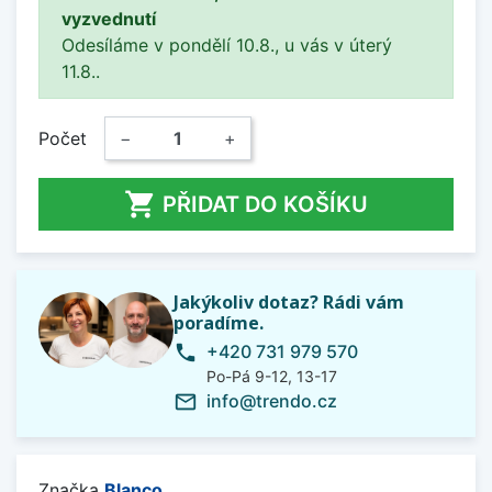
vyzvednutí
Odesíláme v pondělí 10.8., u vás v úterý
11.8..
Počet
−
+

PŘIDAT DO KOŠÍKU
Jakýkoliv dotaz? Rádi vám
poradíme.
+420 731 979 570
phone
Po-Pá 9-12, 13-17
info@trendo.cz
mail_outline
Značka
Blanco