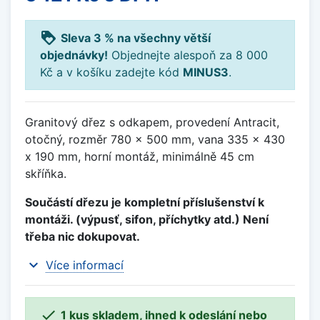
loyalty
Sleva 3 % na všechny větší
objednávky!
Objednejte alespoň za 8 000
Kč a v košíku zadejte kód
MINUS3
.
Granitový dřez s odkapem, provedení Antracit,
otočný, rozměr 780 x 500 mm, vana 335 x 430
x 190 mm, horní montáž, minimálně 45 cm
skříňka.
Součástí dřezu je kompletní příslušenství k
montáži. (výpusť, sifon, příchytky atd.) Není
třeba nic dokupovat.
expand_more
Více informací

1 kus skladem, ihned k odeslání nebo