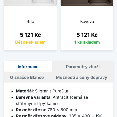
Bílá
Kávová
Cena
Cena
5 121 Kč
5 121 Kč
Běžně skladem
1 ks skladem
Informace
Parametry zboží
O značce Blanco
Možnosti a ceny dopravy
Materiál:
Silgranit PuraDur
Barevná varianta:
Antracit (černá se
stříbrnými třpytkami)
Rozměr dřezu:
780 x 500 mm
Rozměr dřezové nádoby:
335 x 430 x 190