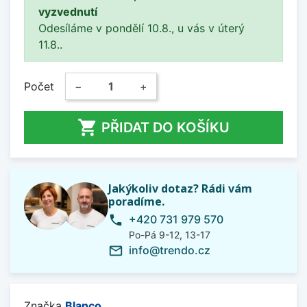
vyzvednutí
Odesíláme v pondělí 10.8., u vás v úterý
11.8..
Počet
−
+

PŘIDAT DO KOŠÍKU
Jakýkoliv dotaz? Rádi vám
poradíme.
+420 731 979 570
phone
Po-Pá 9-12, 13-17
info@trendo.cz
mail_outline
Značka
Blanco