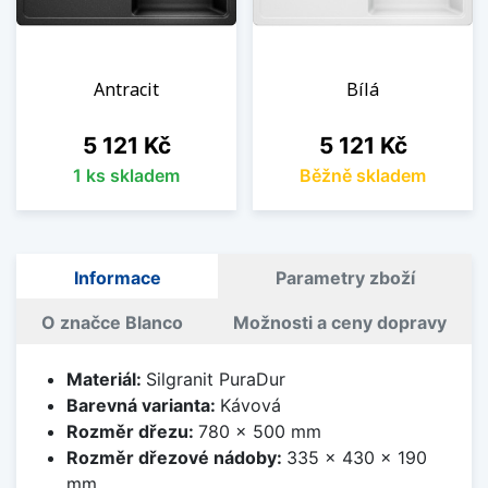
Antracit
Bílá
Cena
Cena
5 121 Kč
5 121 Kč
1 ks skladem
Běžně skladem
Informace
Parametry zboží
O značce Blanco
Možnosti a ceny dopravy
Materiál:
Silgranit PuraDur
Barevná varianta:
Kávová
Rozměr dřezu:
780 x 500 mm
Rozměr dřezové nádoby:
335 x 430 x 190
mm