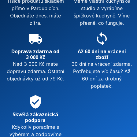
Tisíce produktů skladem
Máme vlastní kuchyňské
přímo v Pardubicích.
studio a vyrábíme
Objednáte dnes, máte
špičkové kuchyně. Víme
zítra.
přesně, co funguje.
local_shipping
sync
Doprava zdarma od
Až 60 dní na vrácení
3 000 Kč
zboží
Nad 3 000 Kč máte
30 dní na vrácení zdarma.
dopravu zdarma. Ostatní
Potřebujete víc času? Až
objednávky už od 79 Kč.
60 dní za drobný
poplatek.
verified_user
Skvělá zákaznická
podpora
Kdykoliv poradíme s
výběrem a zodpovíme