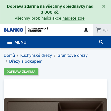
×
Doprava zdarma na všechny objednávky nad
3 000 Kč.
Všechny probíhající akce
najdete zde
.

shopping_cart
(0)
search

MENU
Domů
Kuchyňské dřezy
Granitové dřezy
Dřezy s odkapem
DOPRAVA ZDARMA