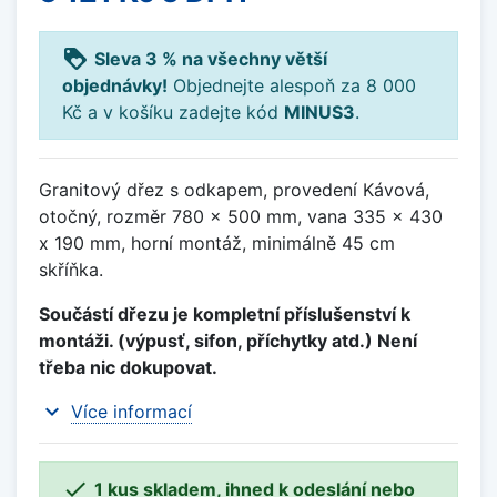
loyalty
Sleva 3 % na všechny větší
objednávky!
Objednejte alespoň za 8 000
Kč a v košíku zadejte kód
MINUS3
.
Granitový dřez s odkapem, provedení Kávová,
otočný, rozměr 780 x 500 mm, vana 335 x 430
x 190 mm, horní montáž, minimálně 45 cm
skříňka.
Součástí dřezu je kompletní příslušenství k
montáži. (výpusť, sifon, příchytky atd.) Není
třeba nic dokupovat.
expand_more
Více informací

1 kus skladem, ihned k odeslání nebo