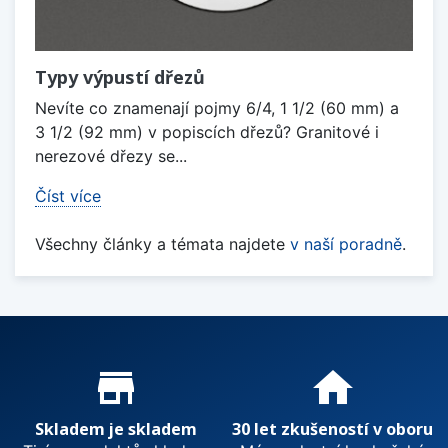
Typy výpustí dřezů
Nevíte co znamenají pojmy 6/4, 1 1/2 (60 mm) a
3 1/2 (92 mm) v popiscích dřezů? Granitové i
nerezové dřezy se...
Číst více
Všechny články a témata najdete
v naší poradně
.
Proč nakupovat u nás?
store_mall_directory
home
Skladem je skladem
30 let zkušeností v oboru