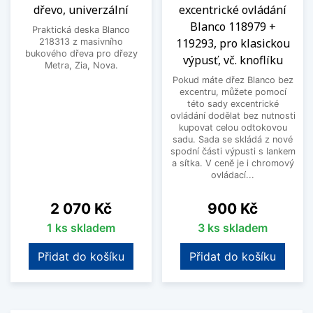
dřevo, univerzální
excentrické ovládání
Blanco 118979 +
Praktická deska Blanco
119293, pro klasickou
218313 z masivního
bukového dřeva pro dřezy
výpusť, vč. knoflíku
Metra, Zia, Nova.
Pokud máte dřez Blanco bez
excentru, můžete pomocí
této sady excentrické
ovládání dodělat bez nutnosti
kupovat celou odtokovou
sadu. Sada se skládá z nové
spodní části výpusti s lankem
a sítka. V ceně je i chromový
ovládací...
Cena
Cena
2 070 Kč
900 Kč
1 ks skladem
3 ks skladem
Přidat do košíku
Přidat do košíku