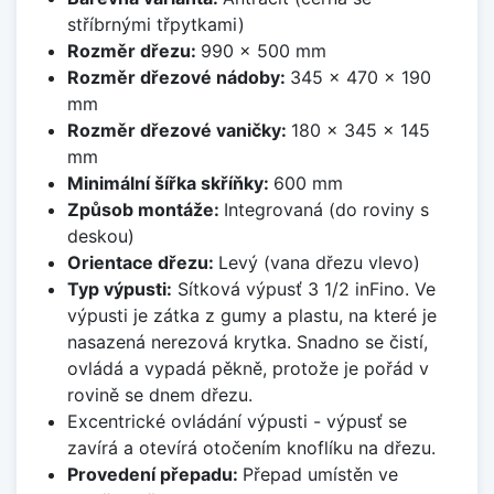
stříbrnými třpytkami)
Rozměr dřezu:
990 x 500 mm
Rozměr dřezové nádoby:
345 x 470 x 190
mm
Rozměr dřezové vaničky:
180 x 345 x 145
mm
Minimální šířka skříňky:
600 mm
Způsob montáže:
Integrovaná (do roviny s
deskou)
Orientace dřezu:
Levý (vana dřezu vlevo)
Typ výpusti:
Sítková výpusť 3 1/2 inFino. Ve
výpusti je zátka z gumy a plastu, na které je
nasazená nerezová krytka. Snadno se čistí,
ovládá a vypadá pěkně, protože je pořád v
rovině se dnem dřezu.
Excentrické ovládání výpusti - výpusť se
zavírá a otevírá otočením knoflíku na dřezu.
Provedení přepadu:
Přepad umístěn ve