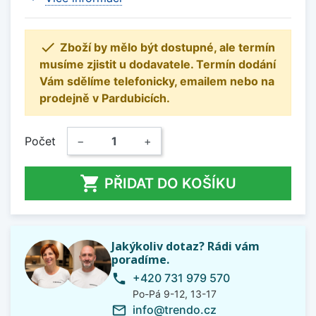

Zboží by mělo být dostupné, ale termín
musíme zjistit u dodavatele. Termín dodání
Vám sdělíme telefonicky, emailem nebo na
prodejně v Pardubicích.
Počet
−
+

PŘIDAT DO KOŠÍKU
Jakýkoliv dotaz? Rádi vám
poradíme.
+420 731 979 570
phone
Po-Pá 9-12, 13-17
info@trendo.cz
mail_outline