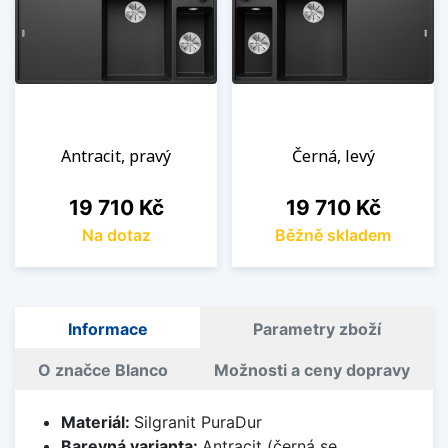
Antracit, pravý
Černá, levý
Cena
Cena
19 710 Kč
19 710 Kč
Na dotaz
Běžně skladem
Informace
Parametry zboží
O značce Blanco
Možnosti a ceny dopravy
Materiál:
Silgranit PuraDur
Barevná varianta:
Antracit (černá se