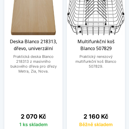
Deska Blanco 218313,
Multifunkční koš
dřevo, univerzální
Blanco 507829
Praktická deska Blanco
Praktický nerezový
218313 z masivního
multifunkční koš Blanco
bukového dřeva pro dřezy
507829.
Metra, Zia, Nova.
Cena
Cena
2 070 Kč
2 160 Kč
1 ks skladem
Běžně skladem