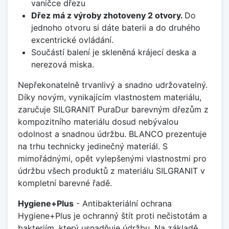
vaničce dřezu
Dřez má z výroby zhotoveny 2 otvory.
Do
jednoho otvoru si dáte baterii a do druhého
excentrické ovládání.
Součástí balení je skleněná krájecí deska a
nerezová miska.
Nepřekonatelně trvanlivý a snadno udržovatelný.
Díky novým, vynikajícím vlastnostem materiálu,
zaručuje SILGRANIT PuraDur barevným dřezům z
kompozitního materiálu dosud nebývalou
odolnost a snadnou údržbu. BLANCO prezentuje
na trhu technicky jedinečný materiál. S
mimořádnými, opět vylepšenými vlastnostmi pro
údržbu všech produktů z materiálu SILGRANIT v
kompletní barevné řadě.
Hygiene+Plus
- Antibakteriální ochrana
Hygiene+Plus je ochranný štít proti nečistotám a
bakteriím, který usnadňuje údržbu. Na základě