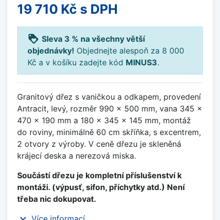
19 710 Kč
s DPH
loyalty
Sleva 3 % na všechny větší
objednávky!
Objednejte alespoň za 8 000
Kč a v košíku zadejte kód
MINUS3
.
Granitový dřez s vaničkou a odkapem, provedení
Antracit, levý, rozměr 990 x 500 mm, vana 345 x
470 x 190 mm a 180 x 345 x 145 mm, montáž
do roviny, minimálně 60 cm skříňka, s excentrem,
2 otvory z výroby. V ceně dřezu je skleněná
krájecí deska a nerezová miska.
Součástí dřezu je kompletní příslušenství k
montáži. (výpusť, sifon, příchytky atd.) Není
třeba nic dokupovat.
expand_more
Více informací