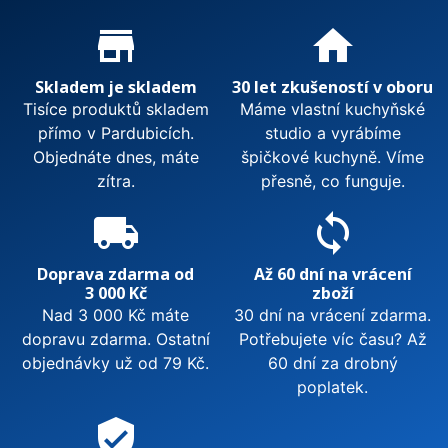
Proč nakupovat u nás?
store_mall_directory
home
Skladem je skladem
30 let zkušeností v oboru
Tisíce produktů skladem
Máme vlastní kuchyňské
přímo v Pardubicích.
studio a vyrábíme
Objednáte dnes, máte
špičkové kuchyně. Víme
zítra.
přesně, co funguje.
local_shipping
sync
Doprava zdarma od
Až 60 dní na vrácení
3 000 Kč
zboží
Nad 3 000 Kč máte
30 dní na vrácení zdarma.
dopravu zdarma. Ostatní
Potřebujete víc času? Až
objednávky už od 79 Kč.
60 dní za drobný
poplatek.
verified_user