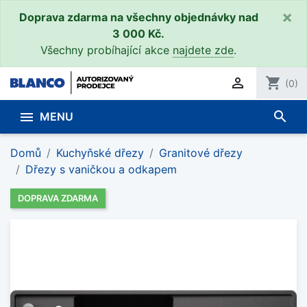
×
Doprava zdarma na všechny objednávky nad
3 000 Kč.
Všechny probíhající akce
najdete zde
.

shopping_cart
(0)
search

MENU
Domů
Kuchyňské dřezy
Granitové dřezy
Dřezy s vaničkou a odkapem
DOPRAVA ZDARMA