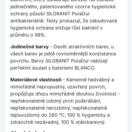
jedinečného, patentovaného vzorce hygienické
ochrany působí SILGRANIT PuraDur
antibakteriálně. Testy prokazují, že zabudovaná
hygienická ochrana snižuje růst bakterií v
průměru o 98%.
Jedinečné barvy
- Devět atraktivních barev, u
všech barev je ještě rovnoměrnější konzistence
povrchu. Barvy SILGRANIT PuraDur nabízejí
perfektní soulad s bateriemi BLANCO.
Materiálové vlastnosti
- Kamenně hedvábný a
mimořádně nepropustný, uzavřený povrch,
propůjčuje dřezu mimořádně dlouhou životnost -
nepřekonatelně odolný proti poškrábání,
nepřekonatelně nerozbitný, nepřekonatelně
tepluvzdorný do 280 °C, 100 % hygienicky a
zdravotně nezávadný, 100 % stálobarevný.