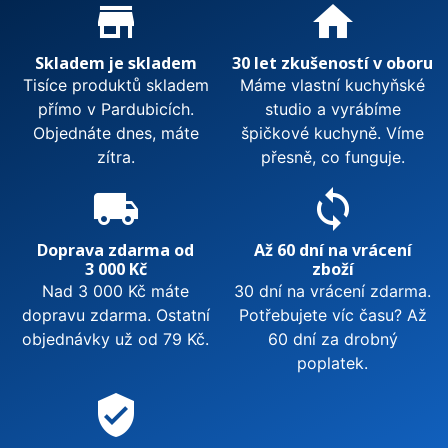
Proč nakupovat u nás?
store_mall_directory
home
Skladem je skladem
30 let zkušeností v oboru
Tisíce produktů skladem
Máme vlastní kuchyňské
přímo v Pardubicích.
studio a vyrábíme
Objednáte dnes, máte
špičkové kuchyně. Víme
zítra.
přesně, co funguje.
local_shipping
sync
Doprava zdarma od
Až 60 dní na vrácení
3 000 Kč
zboží
Nad 3 000 Kč máte
30 dní na vrácení zdarma.
dopravu zdarma. Ostatní
Potřebujete víc času? Až
objednávky už od 79 Kč.
60 dní za drobný
poplatek.
verified_user