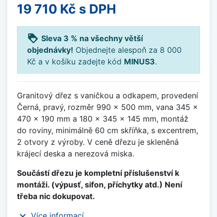
19 710 Kč
s DPH
loyalty
Sleva 3 % na všechny větší
objednávky!
Objednejte alespoň za 8 000
Kč a v košíku zadejte kód
MINUS3
.
Granitový dřez s vaničkou a odkapem, provedení
Černá, pravý, rozměr 990 x 500 mm, vana 345 x
470 x 190 mm a 180 x 345 x 145 mm, montáž
do roviny, minimálně 60 cm skříňka, s excentrem,
2 otvory z výroby. V ceně dřezu je skleněná
krájecí deska a nerezová miska.
Součástí dřezu je kompletní příslušenství k
montáži. (výpusť, sifon, příchytky atd.) Není
třeba nic dokupovat.
expand_more
Více informací