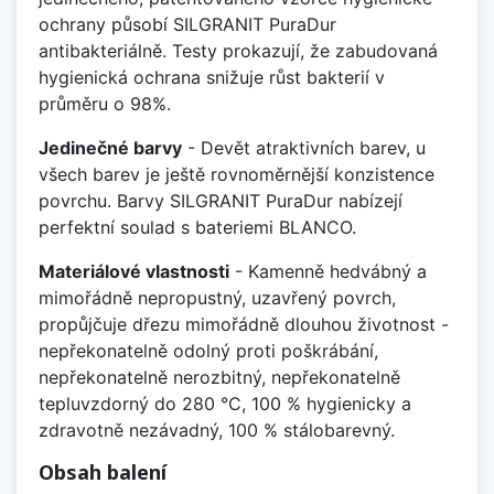
ochrany působí SILGRANIT PuraDur
antibakteriálně. Testy prokazují, že zabudovaná
hygienická ochrana snižuje růst bakterií v
průměru o 98%.
Jedinečné barvy
- Devět atraktivních barev, u
všech barev je ještě rovnoměrnější konzistence
povrchu. Barvy SILGRANIT PuraDur nabízejí
perfektní soulad s bateriemi BLANCO.
Materiálové vlastnosti
- Kamenně hedvábný a
mimořádně nepropustný, uzavřený povrch,
propůjčuje dřezu mimořádně dlouhou životnost -
nepřekonatelně odolný proti poškrábání,
nepřekonatelně nerozbitný, nepřekonatelně
tepluvzdorný do 280 °C, 100 % hygienicky a
zdravotně nezávadný, 100 % stálobarevný.
Obsah balení