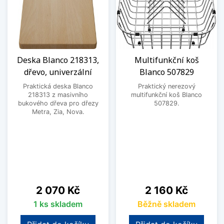
Deska Blanco 218313,
Multifunkční koš
dřevo, univerzální
Blanco 507829
Praktická deska Blanco
Praktický nerezový
218313 z masivního
multifunkční koš Blanco
bukového dřeva pro dřezy
507829.
Metra, Zia, Nova.
Cena
Cena
2 070 Kč
2 160 Kč
1 ks skladem
Běžně skladem