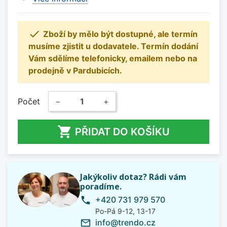

Zboží by mělo být dostupné, ale termín
musíme zjistit u dodavatele. Termín dodání
Vám sdělíme telefonicky, emailem nebo na
prodejně v Pardubicích.
Počet
−
+

PŘIDAT DO KOŠÍKU
Jakýkoliv dotaz? Rádi vám
poradíme.
+420 731 979 570
phone
Po-Pá 9-12, 13-17
info@trendo.cz
mail_outline