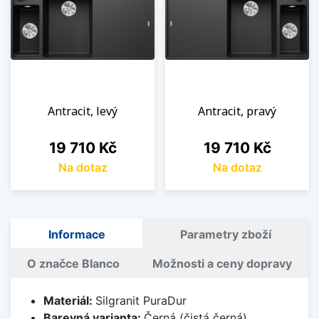
Antracit, levý
Antracit, pravý
Cena
Cena
19 710 Kč
19 710 Kč
Na dotaz
Na dotaz
Informace
Parametry zboží
O značce Blanco
Možnosti a ceny dopravy
Materiál:
Silgranit PuraDur
Barevná varianta:
Černá (čistá černá)