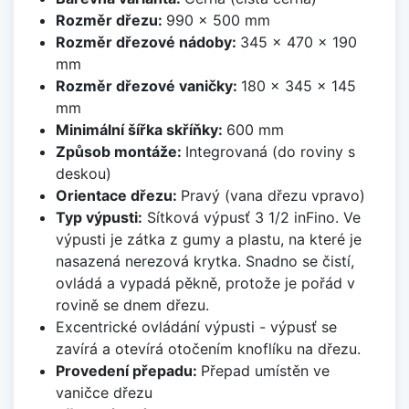
Rozměr dřezu:
990 x 500 mm
Rozměr dřezové nádoby:
345 x 470 x 190
mm
Rozměr dřezové vaničky:
180 x 345 x 145
mm
Minimální šířka skříňky:
600 mm
Způsob montáže:
Integrovaná (do roviny s
deskou)
Orientace dřezu:
Pravý (vana dřezu vpravo)
Typ výpusti:
Sítková výpusť 3 1/2 inFino. Ve
výpusti je zátka z gumy a plastu, na které je
nasazená nerezová krytka. Snadno se čistí,
ovládá a vypadá pěkně, protože je pořád v
rovině se dnem dřezu.
Excentrické ovládání výpusti - výpusť se
zavírá a otevírá otočením knoflíku na dřezu.
Provedení přepadu:
Přepad umístěn ve
vaničce dřezu