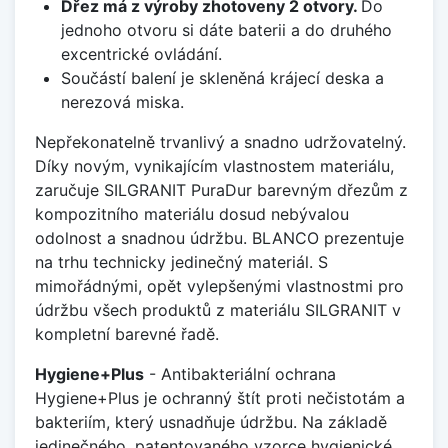
Dřez má z výroby zhotoveny 2 otvory.
Do
jednoho otvoru si dáte baterii a do druhého
excentrické ovládání.
Součástí balení je skleněná krájecí deska a
nerezová miska.
Nepřekonatelně trvanlivý a snadno udržovatelný.
Díky novým, vynikajícím vlastnostem materiálu,
zaručuje SILGRANIT PuraDur barevným dřezům z
kompozitního materiálu dosud nebývalou
odolnost a snadnou údržbu. BLANCO prezentuje
na trhu technicky jedinečný materiál. S
mimořádnými, opět vylepšenými vlastnostmi pro
údržbu všech produktů z materiálu SILGRANIT v
kompletní barevné řadě.
Hygiene+Plus
- Antibakteriální ochrana
Hygiene+Plus je ochranný štít proti nečistotám a
bakteriím, který usnadňuje údržbu. Na základě
jedinečného, patentovaného vzorce hygienické