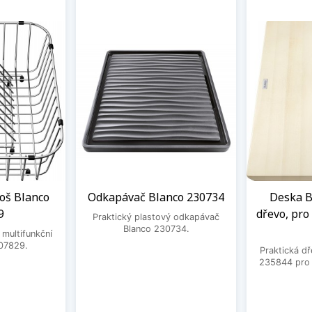
oš Blanco
Odkapávač Blanco 230734
Deska B
9
dřevo, pro 
Praktický plastový odkapávač
Blanco 230734.
 multifunkční
07829.
Praktická d
235844 pro d