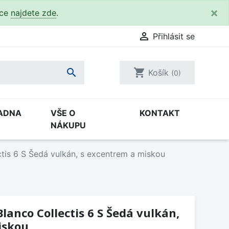
×
kce
najdete zde
.

Přihlásit se

shopping_cart
Košík
(0)
ADNA
VŠE O
KONTAKT
NÁKUPU
tis 6 S Šedá vulkán, s excentrem a miskou
lanco Collectis 6 S Šedá vulkán,
iskou