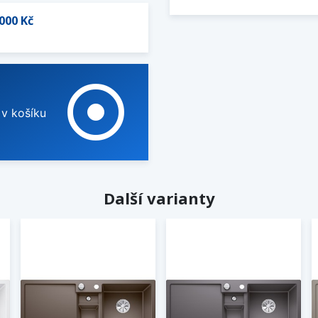
000 Kč
adjust
 v košíku
Další varianty