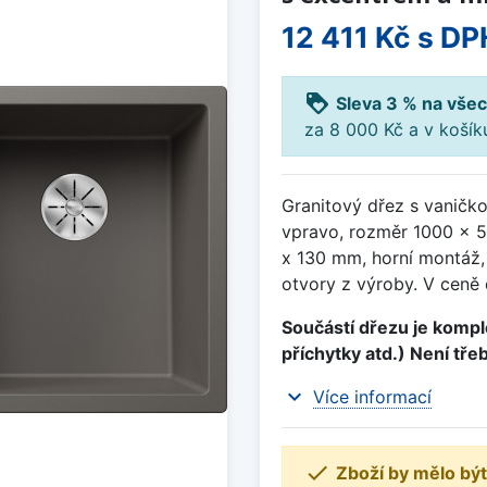
12 411 Kč
s DP
loyalty
Sleva 3 % na všec
za 8 000 Kč a v koší
Granitový dřez s vaničk
vpravo, rozměr 1000 x 
x 130 mm, horní montáž,
otvory z výroby. V ceně 
Součástí dřezu je komple
příchytky atd.) Není tře
expand_more
Více informací

Zboží by mělo být