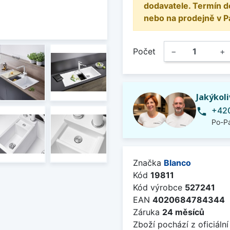
dodavatele. Termín d
nebo na prodejně v P
Počet
−
+
Jakýkol
+420
phone
Po-Pá
Značka
Blanco
Kód
19811
Kód výrobce
527241
EAN
4020684784344
Záruka
24 měsíců
Zboží pochází z oficiální