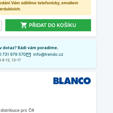
odání Vám sdělíme telefonicky, emailem
ardubicích.

PŘIDAT DO KOŠÍKU
iv dotaz? Rádi vám poradíme.
 731 979 570
info@trendo.cz
mail_outline
 9-12, 13-17
 distribuce pro ČR