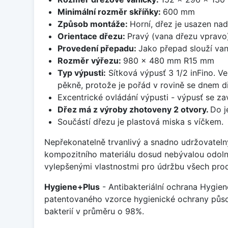
Minimální rozměr skříňky:
600 mm
Způsob montáže:
Horní, dřez je usazen na
Orientace dřezu:
Pravý (vana dřezu vpravo
Provedení přepadu:
Jako přepad slouží van
Rozměr výřezu:
980 x 480 mm R15 mm
Typ výpusti:
Sítková výpusť 3 1/2 inFino. Ve
pěkně, protože je pořád v rovině se dnem d
Excentrické ovládání výpusti - výpusť se zav
Dřez má z výroby zhotoveny 2 otvory.
Do j
Součástí dřezu je plastová miska s víčkem.
Nepřekonatelně trvanlivý a snadno udržovateln
kompozitního materiálu dosud nebývalou odoln
vylepšenými vlastnostmi pro údržbu všech prod
Hygiene+Plus
- Antibakteriální ochrana Hygien
patentovaného vzorce hygienické ochrany působ
bakterií v průměru o 98%.