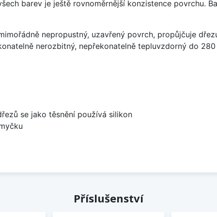
 všech barev je ještě rovnoměrnější konzistence povrchu. B
imořádně nepropustný, uzavřený povrch, propůjčuje dřez
konatelně nerozbitný, nepřekonatelně tepluvzdorný do 280
dřezů se jako těsnění používá silikon
 myčku
Příslušenství