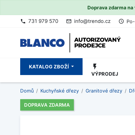
Doprava zdarma na 
731 979 570
info@trendo.cz
Po-
phone
mail_outline
access_time
flash_on
KATALOG ZBOŽÍ
VÝPRODEJ
Domů
Kuchyňské dřezy
Granitové dřezy
Dř
DOPRAVA ZDARMA