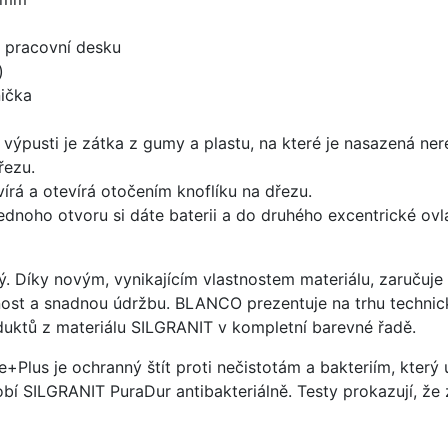
d pracovní desku
)
ička
 výpusti je zátka z gumy a plastu, na které je nasazená ne
řezu.
írá a otevírá otočením knoflíku na dřezu.
ednoho otvoru si dáte baterii a do druhého excentrické ovl
ý. Díky novým, vynikajícím vlastnostem materiálu, zaruču
ost a snadnou údržbu. BLANCO prezentuje na trhu technick
uktů z materiálu SILGRANIT v kompletní barevné řadě.
e+Plus je ochranný štít proti nečistotám a bakteriím, kter
í SILGRANIT PuraDur antibakteriálně. Testy prokazují, že 