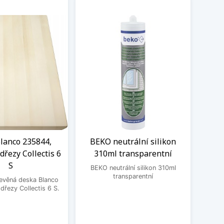
lanco 235844,
BEKO neutrální silikon
Čisti
dřezy Collectis 6
310ml transparentní
S
BEKO neutrální silikon 310ml
Čistic
transparentní
Fragr
řevěná deska Blanco
Frank
řezy Collectis 6 S.
vodní 
a po
pos
o