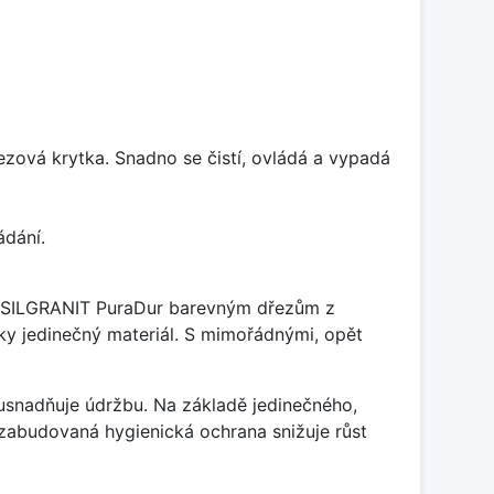
rezová krytka. Snadno se čistí, ovládá a vypadá
ádání.
je SILGRANIT PuraDur barevným dřezům z
y jedinečný materiál. S mimořádnými, opět
ý usnadňuje údržbu. Na základě jedinečného,
zabudovaná hygienická ochrana snižuje růst