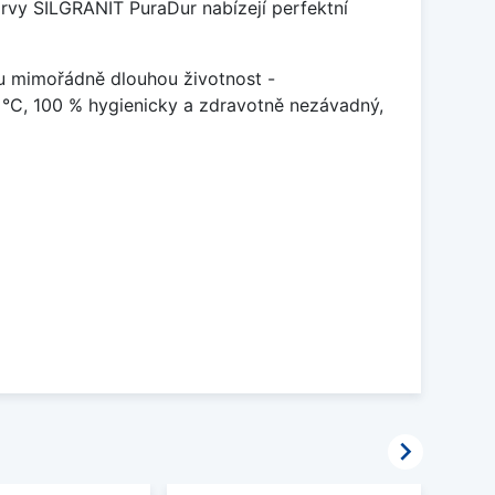
arvy SILGRANIT PuraDur nabízejí perfektní
u mimořádně dlouhou životnost -
 °C, 100 % hygienicky a zdravotně nezávadný,
