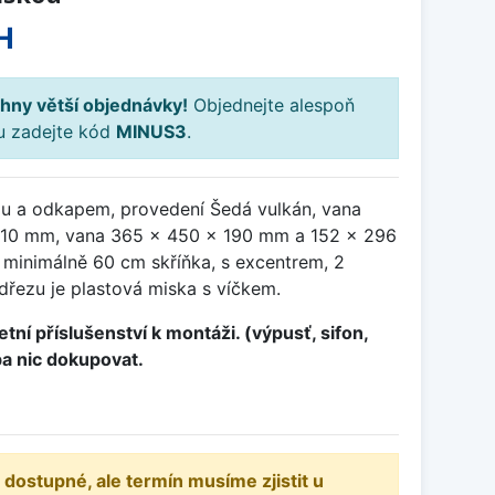
H
hny větší objednávky!
Objednejte alespoň
ku zadejte kód
MINUS3
.
ou a odkapem, provedení Šedá vulkán, vana
510 mm, vana 365 x 450 x 190 mm a 152 x 296
 minimálně 60 cm skříňka, s excentrem, 2
dřezu je plastová miska s víčkem.
tní příslušenství k montáži. (výpusť, sifon,
ba nic dokupovat.
 dostupné, ale termín musíme zjistit u