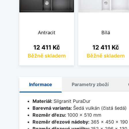
Antracit
Bílá
Cena
Cena
12 411 Kč
12 411 Kč
Běžně skladem
Běžně skladem
Informace
Parametry zboží
Materiál:
Silgranit PuraDur
Barevná varianta:
Šedá vulkán (čistá šedá)
Rozměr dřezu:
1000 x 510 mm
Rozměr dřezové nádoby:
365 x 450 x 19
Rozměr dřezové vaničky:
152 x 296 x 13