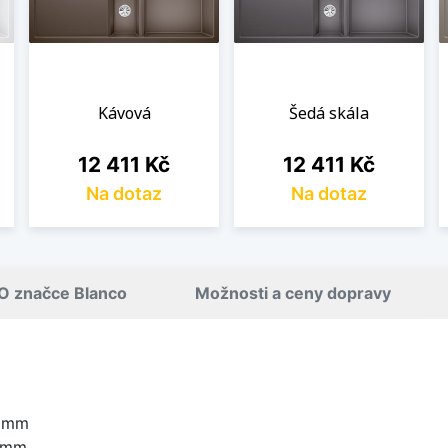
Kávová
Šedá skála
Cena
Cena
12 411 Kč
12 411 Kč
Na dotaz
Na dotaz
O značce Blanco
Možnosti a ceny dopravy
0 mm
0 mm