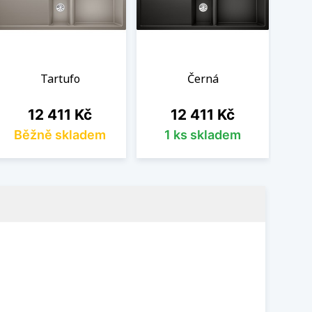
Tartufo
Černá
Cena
Cena
12 411 Kč
12 411 Kč
Běžně skladem
1 ks skladem