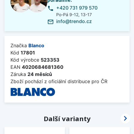
poradíme.
+420 731 979 570
phone
Po-Pá 9-12, 13-17
info@trendo.cz
mail_outline
Značka
Blanco
Kód
17801
Kód výrobce
523353
EAN
4020684681360
Záruka
24 měsíců
Zboží pochází z oficiální distribuce pro ČR

Další varianty