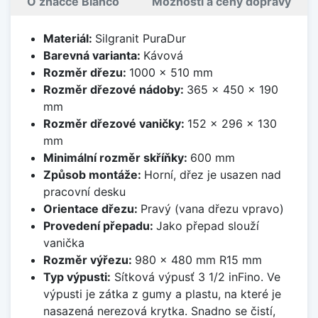
O značce Blanco
Možnosti a ceny dopravy
Materiál:
Silgranit PuraDur
Barevná varianta:
Kávová
Rozměr dřezu:
1000 x 510 mm
Rozměr dřezové nádoby:
365 x 450 x 190
mm
Rozměr dřezové vaničky:
152 x 296 x 130
mm
Minimální rozměr skříňky:
600 mm
Způsob montáže:
Horní, dřez je usazen nad
pracovní desku
Orientace dřezu:
Pravý (vana dřezu vpravo)
Provedení přepadu:
Jako přepad slouží
vanička
Rozměr výřezu:
980 x 480 mm R15 mm
Typ výpusti:
Sítková výpusť 3 1/2 inFino. Ve
výpusti je zátka z gumy a plastu, na které je
nasazená nerezová krytka. Snadno se čistí,