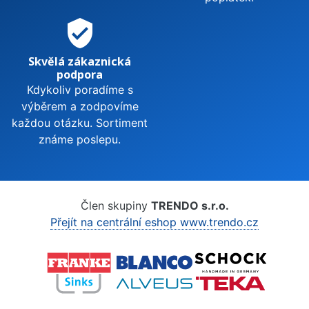
verified_user
Skvělá zákaznická
podpora
Kdykoliv poradíme s
výběrem a zodpovíme
každou otázku. Sortiment
známe poslepu.
Člen skupiny
TRENDO s.r.o.
Přejít na centrální eshop www.trendo.cz