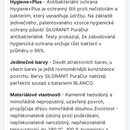
Hygiene+Plus
- Antibakteriální ochrana
Hygiene+Plus je ochranný štít proti nečistotám a
bakteriím, který usnadňuje údržbu. Na základě
jedinečného, patentovaného vzorce hygienické
ochrany působí SILGRANIT PuraDur
antibakteriálně. Testy prokazují, že zabudovaná
hygienická ochrana snižuje růst bakterií v
průměru o 98%.
Jedinečné barvy
- Devět atraktivních barev, u
všech barev je ještě rovnoměrnější konzistence
povrchu. Barvy SILGRANIT PuraDur nabízejí
perfektní soulad s bateriemi BLANCO.
Materiálové vlastnosti
- Kamenně hedvábný a
mimořádně nepropustný, uzavřený povrch,
propůjčuje dřezu mimořádně dlouhou životnost -
nepřekonatelně odolný proti poškrábání,
nepřekonatelně nerozbitný, nepřekonatelně
tepluvzdorný do 280 °C, 100 % hygienicky a