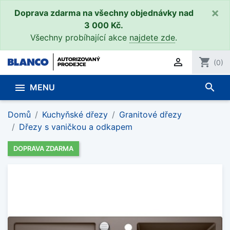
×
Doprava zdarma na všechny objednávky nad
3 000 Kč.
Všechny probíhající akce
najdete zde
.

shopping_cart
(0)
search

MENU
Domů
Kuchyňské dřezy
Granitové dřezy
Dřezy s vaničkou a odkapem
DOPRAVA ZDARMA