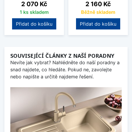
Cena
Cena
2 070 Kč
2 160 Kč
1 ks skladem
Běžně skladem
Přidat do košíku
Přidat do košíku
SOUVISEJÍCÍ ČLÁNKY Z NAŠÍ PORADNY
Nevíte jak vybrat? Nahlédněte do naší poradny a
snad najdete, co hledáte. Pokud ne, zavolejte
nebo napište a určitě najdeme řešení.