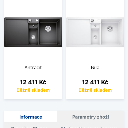
Antracit
Bílá
Cena
Cena
12 411 Kč
12 411 Kč
Běžně skladem
Běžně skladem
Informace
Parametry zboží