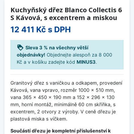
Kuchyňský dřez Blanco Collectis 6
S Kávová, s excentrem a miskou
12 411 Kč
s DPH
loyalty
Sleva 3 % na všechny větší
objednávky!
Objednejte alespoň za 8 000
Kč a v košíku zadejte kód
MINUS3
.
Granitový dřez s vaničkou a odkapem, provedení
Kávová, vana vpravo, rozměr 1000 x 510 mm,
vana 365 x 450 x 190 mm a 152 x 296 x 130
mm, horní montáž, minimálně 60 cm skříňka, s
excentrem, 2 otvory z výroby. V ceně dřezu je
plastová miska s víčkem.
Součástí dřezu je kompletní příslušenství k