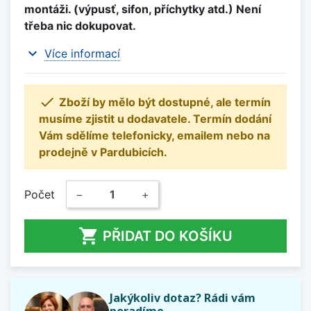
montáži. (výpusť, sifon, příchytky atd.) Není
třeba nic dokupovat.
expand_more
Více informací

Zboží by mělo být dostupné, ale termín
musíme zjistit u dodavatele. Termín dodání
Vám sdělíme telefonicky, emailem nebo na
prodejně v Pardubicích.
Počet
−
+

PŘIDAT DO KOŠÍKU
Jakýkoliv dotaz? Rádi vám