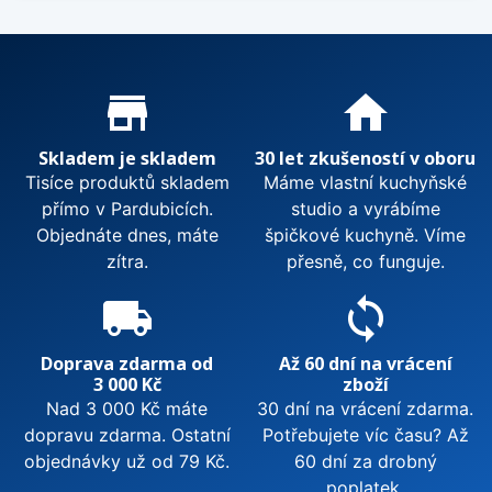
Proč nakupovat u nás?
store_mall_directory
home
Skladem je skladem
30 let zkušeností v oboru
Tisíce produktů skladem
Máme vlastní kuchyňské
přímo v Pardubicích.
studio a vyrábíme
Objednáte dnes, máte
špičkové kuchyně. Víme
zítra.
přesně, co funguje.
local_shipping
sync
Doprava zdarma od
Až 60 dní na vrácení
3 000 Kč
zboží
Nad 3 000 Kč máte
30 dní na vrácení zdarma.
dopravu zdarma. Ostatní
Potřebujete víc času? Až
objednávky už od 79 Kč.
60 dní za drobný
poplatek.