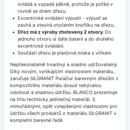
ovládá a vypadá pěkně, protože je pořád v
rovině se dnem dřezu.
Excentrické ovládání výpusti - výpusť se
zavírá a otevírá otočením knoflíku na dřezu.
Dřez má z výroby zhotoveny 2 otvory.
Do
jednoho otvoru si dáte baterii a do druhého
excentrické ovládání.
Součástí dřezu je plastová miska s víčkem.
Nepřekonatelně trvanlivý a snadno udržovatelný.
Díky novým, vynikajícím vlastnostem materiálu,
zaručuje SILGRANIT PuraDur barevným dřezům z
kompozitního materiálu dosud nebývalou
odolnost a snadnou údržbu. BLANCO prezentuje
na trhu technicky jedinečný materiál. S
mimořádnými, opět vylepšenými vlastnostmi pro
údržbu všech produktů z materiálu SILGRANIT v
kompletní barevné řadě.