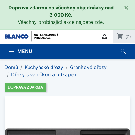
×
Doprava zdarma na všechny objednávky nad
3 000 Kč.
Všechny probíhající akce
najdete zde
.

shopping_cart
(0)
search

MENU
Domů
Kuchyňské dřezy
Granitové dřezy
Dřezy s vaničkou a odkapem
DOPRAVA ZDARMA