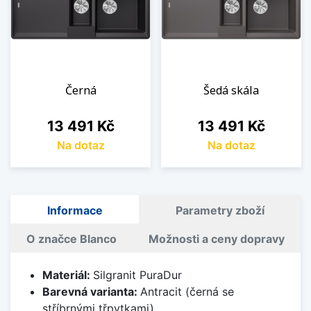
Černá
Šedá skála
Cena
Cena
13 491 Kč
13 491 Kč
Na dotaz
Na dotaz
Informace
Parametry zboží
O značce Blanco
Možnosti a ceny dopravy
Materiál:
Silgranit PuraDur
Barevná varianta:
Antracit (černá se
stříbrnými třpytkami)