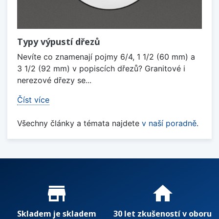
Typy výpustí dřezů
Nevíte co znamenají pojmy 6/4, 1 1/2 (60 mm) a
3 1/2 (92 mm) v popiscích dřezů? Granitové i
nerezové dřezy se...
Číst více
Všechny články a témata najdete
v naší poradně
.
Proč nakupovat u nás?
store_mall_directory
home
Skladem je skladem
30 let zkušeností v oboru