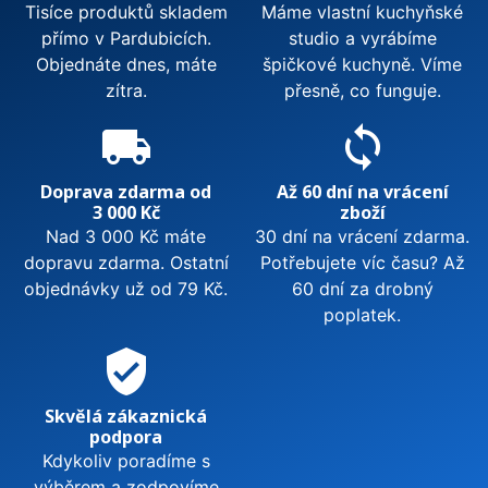
Tisíce produktů skladem
Máme vlastní kuchyňské
přímo v Pardubicích.
studio a vyrábíme
Objednáte dnes, máte
špičkové kuchyně. Víme
zítra.
přesně, co funguje.
local_shipping
sync
Doprava zdarma od
Až 60 dní na vrácení
3 000 Kč
zboží
Nad 3 000 Kč máte
30 dní na vrácení zdarma.
dopravu zdarma. Ostatní
Potřebujete víc času? Až
objednávky už od 79 Kč.
60 dní za drobný
poplatek.
verified_user
Skvělá zákaznická
podpora
Kdykoliv poradíme s
výběrem a zodpovíme