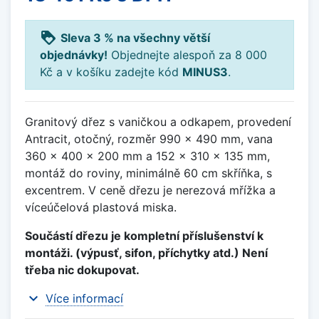
loyalty
Sleva 3 % na všechny větší
objednávky!
Objednejte alespoň za 8 000
Kč a v košíku zadejte kód
MINUS3
.
Granitový dřez s vaničkou a odkapem, provedení
Antracit, otočný, rozměr 990 x 490 mm, vana
360 x 400 x 200 mm a 152 x 310 x 135 mm,
montáž do roviny, minimálně 60 cm skříňka, s
excentrem. V ceně dřezu je nerezová mřížka a
víceúčelová plastová miska.
Součástí dřezu je kompletní příslušenství k
montáži. (výpusť, sifon, příchytky atd.) Není
třeba nic dokupovat.
expand_more
Více informací