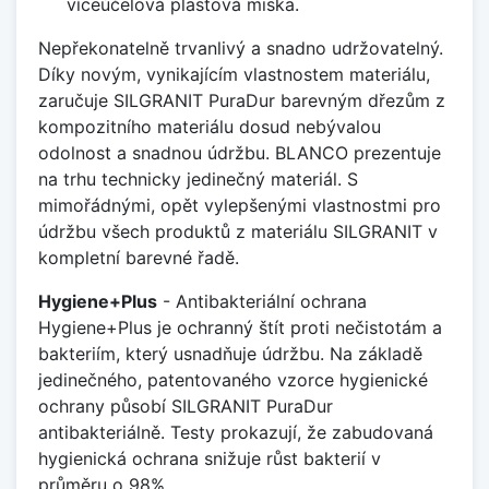
víceúčelová plastová miska.
Nepřekonatelně trvanlivý a snadno udržovatelný.
Díky novým, vynikajícím vlastnostem materiálu,
zaručuje SILGRANIT PuraDur barevným dřezům z
kompozitního materiálu dosud nebývalou
odolnost a snadnou údržbu. BLANCO prezentuje
na trhu technicky jedinečný materiál. S
mimořádnými, opět vylepšenými vlastnostmi pro
údržbu všech produktů z materiálu SILGRANIT v
kompletní barevné řadě.
Hygiene+Plus
- Antibakteriální ochrana
Hygiene+Plus je ochranný štít proti nečistotám a
bakteriím, který usnadňuje údržbu. Na základě
jedinečného, patentovaného vzorce hygienické
ochrany působí SILGRANIT PuraDur
antibakteriálně. Testy prokazují, že zabudovaná
hygienická ochrana snižuje růst bakterií v
průměru o 98%.