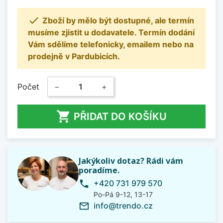

Zboží by mělo být dostupné, ale termín
musíme zjistit u dodavatele. Termín dodání
Vám sdělíme telefonicky, emailem nebo na
prodejně v Pardubicích.
Počet
−
+

PŘIDAT DO KOŠÍKU
Jakýkoliv dotaz? Rádi vám
poradíme.
+420 731 979 570
phone
Po-Pá 9-12, 13-17
info@trendo.cz
mail_outline