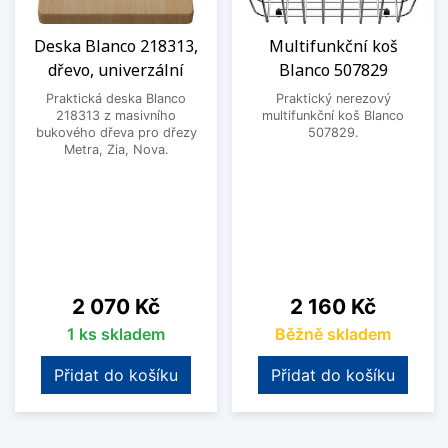
Deska Blanco 218313,
Multifunkční koš
dřevo, univerzální
Blanco 507829
Praktická deska Blanco
Praktický nerezový
218313 z masivního
multifunkční koš Blanco
bukového dřeva pro dřezy
507829.
Metra, Zia, Nova.
Cena
Cena
2 070 Kč
2 160 Kč
1 ks skladem
Běžně skladem
Přidat do košíku
Přidat do košíku