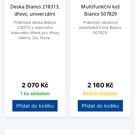
Deska Blanco 218313,
Multifunkční koš
dřevo, univerzální
Blanco 507829
Praktická deska Blanco
Praktický nerezový
218313 z masivního
multifunkční koš Blanco
bukového dřeva pro dřezy
507829.
Metra, Zia, Nova.
Cena
Cena
2 070 Kč
2 160 Kč
1 ks skladem
Běžně skladem
Přidat do košíku
Přidat do košíku