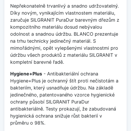
Nepřekonatelně trvanlivý a snadno udržovatelný.
Díky novým, vynikajícím vlastnostem materiálu,
zaručuje SILGRANIT PuraDur barevným dřezům z
kompozitního materiálu dosud nebývalou
odolnost a snadnou údržbu. BLANCO prezentuje
na trhu technicky jedinečný materiál. S
mimořádnými, opět vylepšenými vlastnostmi pro
údržbu všech produktů z materiálu SILGRANIT v
kompletní barevné řadě.
Hygiene+Plus
- Antibakteriální ochrana
Hygiene+Plus je ochranný štít proti nečistotám a
bakteriím, který usnadňuje údržbu. Na základě
jedinečného, patentovaného vzorce hygienické
ochrany působí SILGRANIT PuraDur
antibakteriálně. Testy prokazují, že zabudovaná
hygienická ochrana snižuje růst bakterií v
průměru o 98%.