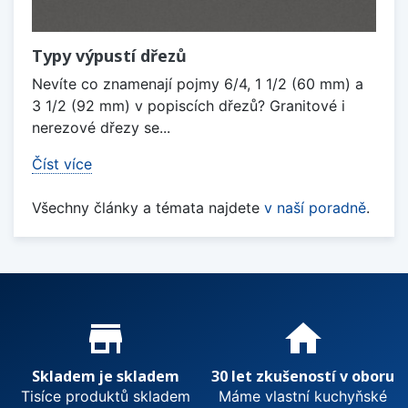
Typy výpustí dřezů
Nevíte co znamenají pojmy 6/4, 1 1/2 (60 mm) a
3 1/2 (92 mm) v popiscích dřezů? Granitové i
nerezové dřezy se...
Číst více
Všechny články a témata najdete
v naší poradně
.
Proč nakupovat u nás?
store_mall_directory
home
Skladem je skladem
30 let zkušeností v oboru
Tisíce produktů skladem
Máme vlastní kuchyňské