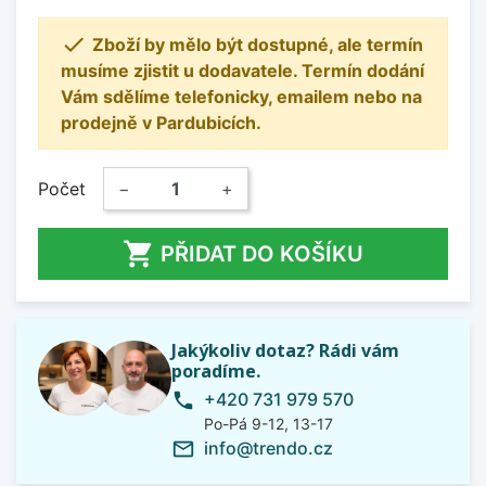

Zboží by mělo být dostupné, ale termín
musíme zjistit u dodavatele. Termín dodání
Vám sdělíme telefonicky, emailem nebo na
prodejně v Pardubicích.
Počet
−
+

PŘIDAT DO KOŠÍKU
Jakýkoliv dotaz? Rádi vám
poradíme.
+420 731 979 570
phone
Po-Pá 9-12, 13-17
info@trendo.cz
mail_outline