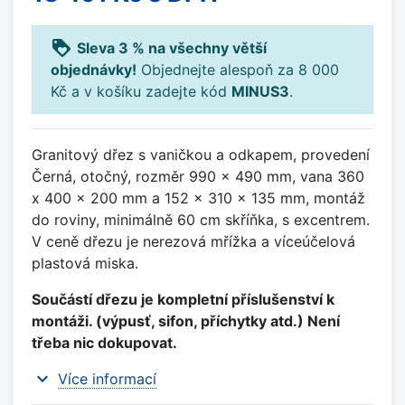
loyalty
Sleva 3 % na všechny větší
objednávky!
Objednejte alespoň za 8 000
Kč a v košíku zadejte kód
MINUS3
.
Granitový dřez s vaničkou a odkapem, provedení
Černá, otočný, rozměr 990 x 490 mm, vana 360
x 400 x 200 mm a 152 x 310 x 135 mm, montáž
do roviny, minimálně 60 cm skříňka, s excentrem.
V ceně dřezu je nerezová mřížka a víceúčelová
plastová miska.
Součástí dřezu je kompletní příslušenství k
montáži. (výpusť, sifon, příchytky atd.) Není
třeba nic dokupovat.
expand_more
Více informací