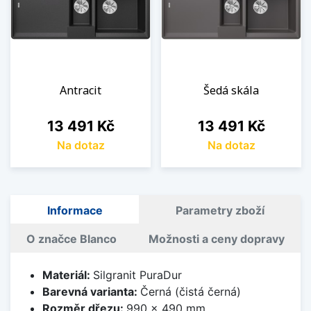
Antracit
Šedá skála
Cena
Cena
13 491 Kč
13 491 Kč
Na dotaz
Na dotaz
Informace
Parametry zboží
O značce Blanco
Možnosti a ceny dopravy
Materiál:
Silgranit PuraDur
Barevná varianta:
Černá (čistá černá)
Rozměr dřezu:
990 x 490 mm