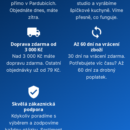
přímo v Pardubicích.
studio a vyrábíme
Objednáte dnes, máte
špičkové kuchyně. Víme
zítra.
přesně, co funguje.
local_shipping
sync
Doprava zdarma od
Až 60 dní na vrácení
3 000 Kč
zboží
Nad 3 000 Kč máte
30 dní na vrácení zdarma.
dopravu zdarma. Ostatní
Potřebujete víc času? Až
objednávky už od 79 Kč.
60 dní za drobný
poplatek.
verified_user
Skvělá zákaznická
podpora
Kdykoliv poradíme s
výběrem a zodpovíme
každou otázku. Sortiment