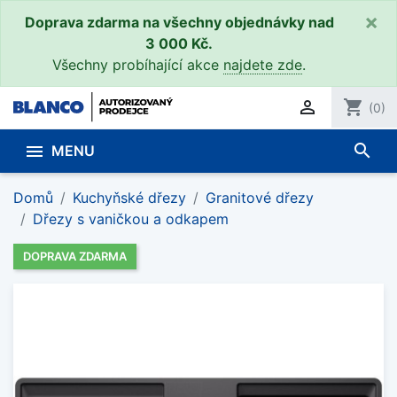
×
Doprava zdarma na všechny objednávky nad
3 000 Kč.
Všechny probíhající akce
najdete zde
.

shopping_cart
(0)
search

MENU
Domů
Kuchyňské dřezy
Granitové dřezy
Dřezy s vaničkou a odkapem
DOPRAVA ZDARMA