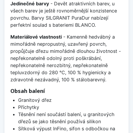
Jedinečné barvy
- Devět atraktivních barev, u
všech barev je ještě rovnoměrnější konzistence
povrchu. Barvy SILGRANIT PuraDur nabízejí
perfektní soulad s bateriemi BLANCO.
Materiálové vlastnosti
- Kamenně hedvábný a
mimořádně nepropustný, uzavřený povrch,
propůjčuje dřezu mimořádně dlouhou životnost -
nepřekonatelně odolný proti poškrábání,
nepřekonatelně nerozbitný, nepřekonatelně
tepluvzdorný do 280 °C, 100 % hygienicky a
zdravotně nezávadný, 100 % stálobarevný.
Obsah balení
Granitový dřez
Příchytky
Těsnění není součástí balení, u granitových
dřezů se jako těsnění používá silikon
Sítková výpust InFino, sifon s odbočkou na