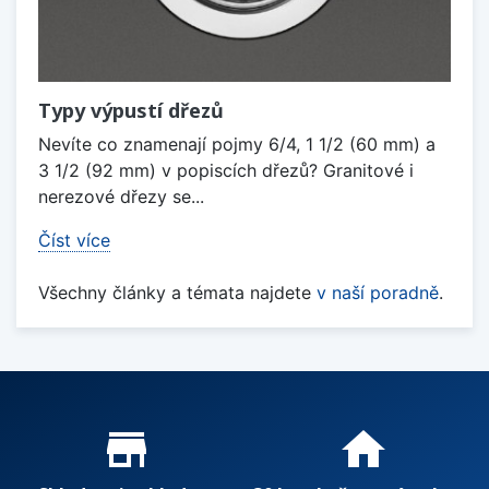
Typy výpustí dřezů
Nevíte co znamenají pojmy 6/4, 1 1/2 (60 mm) a
3 1/2 (92 mm) v popiscích dřezů? Granitové i
nerezové dřezy se...
Číst více
Všechny články a témata najdete
v naší poradně
.
Proč nakupovat u nás?
store_mall_directory
home