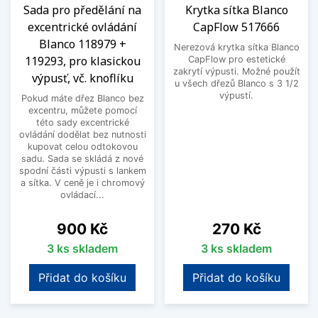
Sada pro předělání na
Krytka sítka Blanco
excentrické ovládání
CapFlow 517666
Blanco 118979 +
Nerezová krytka sítka Blanco
119293, pro klasickou
CapFlow pro estetické
zakrytí výpusti. Možné použít
výpusť, vč. knoflíku
u všech dřezů Blanco s 3 1/2
výpustí.
Pokud máte dřez Blanco bez
excentru, můžete pomocí
této sady excentrické
ovládání dodělat bez nutnosti
kupovat celou odtokovou
sadu. Sada se skládá z nové
spodní části výpusti s lankem
a sítka. V ceně je i chromový
ovládací...
Cena
Cena
900 Kč
270 Kč
3 ks skladem
3 ks skladem
Přidat do košíku
Přidat do košíku