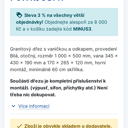
loyalty
Sleva 3 % na všechny větší
objednávky!
Objednejte alespoň za 8 000
Kč a v košíku zadejte kód
MINUS3
.
Granitový dřez s vaničkou a odkapem, provedení
Bílá, otočný, rozměr 1 000 x 500 mm, vana 345 x
430 x 190 mm a 170 x 265 x 120 mm, horní
montáž, minimálně 60 cm skříňka.
Součástí dřezu je kompletní příslušenství k
montáži. (výpusť, sifon, příchytky atd.) Není
třeba nic dokupovat.
expand_more
Více informací

Zboží je obvykle skladem u dodavatele.