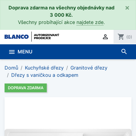
×
Doprava zdarma na všechny objednávky nad
3 000 Kč.
Všechny probíhající akce
najdete zde
.

shopping_cart
(0)
search

MENU
Domů
Kuchyňské dřezy
Granitové dřezy
Dřezy s vaničkou a odkapem
DOPRAVA ZDARMA