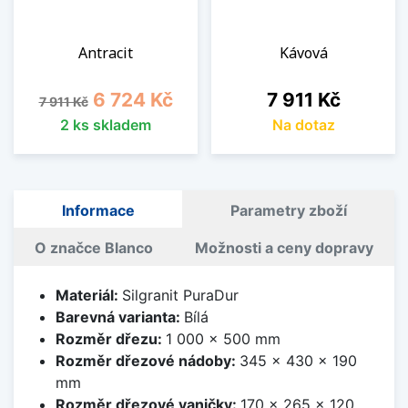
Antracit
Kávová
Běžná cena
Cena
Cena
6 724 Kč
7 911 Kč
7 911 Kč
2 ks skladem
Na dotaz
Informace
Parametry zboží
O značce Blanco
Možnosti a ceny dopravy
Materiál:
Silgranit PuraDur
Barevná varianta:
Bílá
Rozměr dřezu:
1 000 x 500 mm
Rozměr dřezové nádoby:
345 x 430 x 190
mm
Rozměr dřezové vaničky:
170 x 265 x 120