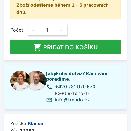
Zboží odešleme během 2 - 5 pracovních
dnů.
Počet
−
+

PŘIDAT DO KOŠÍKU
Jakýkoliv dotaz? Rádi vám
poradíme.
+420 731 979 570
phone
Po-Pá 9-12, 13-17
info@trendo.cz
mail_outline
Značka
Blanco
Kód
17293