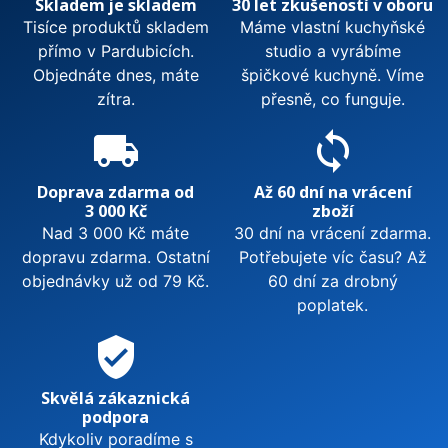
Skladem je skladem
30 let zkušeností v oboru
Tisíce produktů skladem
Máme vlastní kuchyňské
přímo v Pardubicích.
studio a vyrábíme
Objednáte dnes, máte
špičkové kuchyně. Víme
zítra.
přesně, co funguje.
local_shipping
sync
Doprava zdarma od
Až 60 dní na vrácení
3 000 Kč
zboží
Nad 3 000 Kč máte
30 dní na vrácení zdarma.
dopravu zdarma. Ostatní
Potřebujete víc času? Až
objednávky už od 79 Kč.
60 dní za drobný
poplatek.
verified_user
Skvělá zákaznická
podpora
Kdykoliv poradíme s