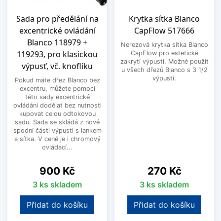
Sada pro předělání na
Krytka sítka Blanco
excentrické ovládání
CapFlow 517666
Blanco 118979 +
Nerezová krytka sítka Blanco
119293, pro klasickou
CapFlow pro estetické
zakrytí výpusti. Možné použít
výpusť, vč. knoflíku
u všech dřezů Blanco s 3 1/2
výpustí.
Pokud máte dřez Blanco bez
excentru, můžete pomocí
této sady excentrické
ovládání dodělat bez nutnosti
kupovat celou odtokovou
sadu. Sada se skládá z nové
spodní části výpusti s lankem
a sítka. V ceně je i chromový
ovládací...
Cena
Cena
900 Kč
270 Kč
3 ks skladem
3 ks skladem
Přidat do košíku
Přidat do košíku