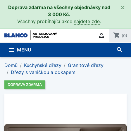
×
Doprava zdarma na všechny objednávky nad
3 000 Kč.
Všechny probíhající akce
najdete zde
.

shopping_cart
(0)
search

MENU
Domů
Kuchyňské dřezy
Granitové dřezy
Dřezy s vaničkou a odkapem
DOPRAVA ZDARMA