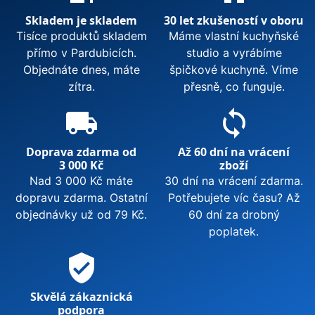
Skladem je skladem
30 let zkušeností v oboru
Tisíce produktů skladem
Máme vlastní kuchyňské
přímo v Pardubicích.
studio a vyrábíme
Objednáte dnes, máte
špičkové kuchyně. Víme
zítra.
přesně, co funguje.
local_shipping
sync
Doprava zdarma od
Až 60 dní na vrácení
3 000 Kč
zboží
Nad 3 000 Kč máte
30 dní na vrácení zdarma.
dopravu zdarma. Ostatní
Potřebujete víc času? Až
objednávky už od 79 Kč.
60 dní za drobný
poplatek.
verified_user
Skvělá zákaznická
podpora