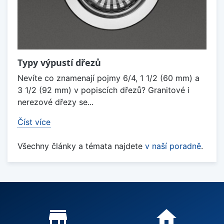
Typy výpustí dřezů
Nevíte co znamenají pojmy 6/4, 1 1/2 (60 mm) a
3 1/2 (92 mm) v popiscích dřezů? Granitové i
nerezové dřezy se...
Číst více
Všechny články a témata najdete
v naší poradně
.
Proč nakupovat u nás?
store_mall_directory
home