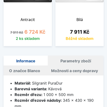
Antracit
Bílá
Běžná cena
Cena
Cena
6 724 Kč
7 911 Kč
7 911 Kč
2 ks skladem
Běžně skladem
Informace
Parametry zboží
O značce Blanco
Možnosti a ceny dopravy
Materiál:
Silgranit PuraDur
Barevná varianta:
Kávová
Rozměr dřezu:
1 000 x 500 mm
Rozměr dřezové nádoby:
345 x 430 x 190
mm