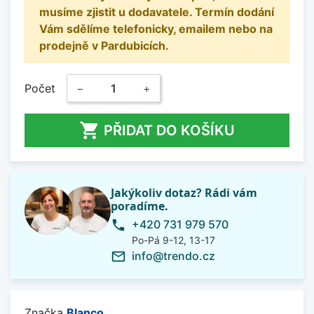
musíme zjistit u dodavatele. Termín dodání
Vám sdělíme telefonicky, emailem nebo na
prodejně v Pardubicích.
Počet
−
+

PŘIDAT DO KOŠÍKU
Jakýkoliv dotaz? Rádi vám
poradíme.
+420 731 979 570
phone
Po-Pá 9-12, 13-17
info@trendo.cz
mail_outline
Značka
Blanco