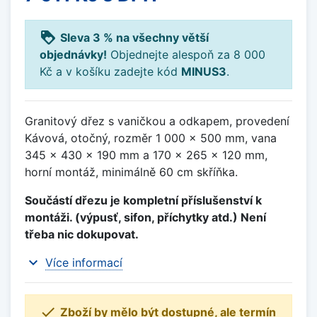
loyalty
Sleva 3 % na všechny větší
objednávky!
Objednejte alespoň za 8 000
Kč a v košíku zadejte kód
MINUS3
.
Granitový dřez s vaničkou a odkapem, provedení
Kávová, otočný, rozměr 1 000 x 500 mm, vana
345 x 430 x 190 mm a 170 x 265 x 120 mm,
horní montáž, minimálně 60 cm skříňka.
Součástí dřezu je kompletní příslušenství k
montáži. (výpusť, sifon, příchytky atd.) Není
třeba nic dokupovat.
expand_more
Více informací

Zboží by mělo být dostupné, ale termín