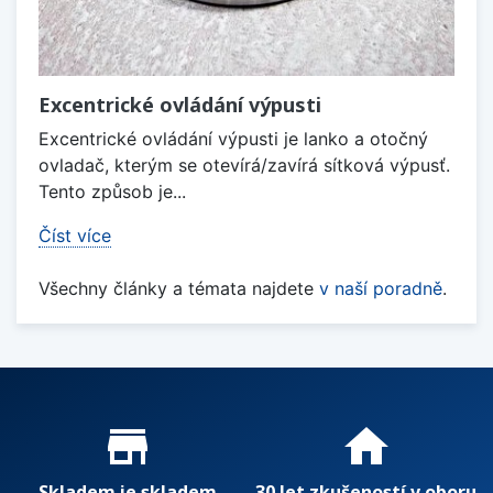
Excentrické ovládání výpusti
Excentrické ovládání výpusti je lanko a otočný
ovladač, kterým se otevírá/zavírá sítková výpusť.
Tento způsob je...
Číst více
Všechny články a témata najdete
v naší poradně
.
Proč nakupovat u nás?
store_mall_directory
home
Skladem je skladem
30 let zkušeností v oboru