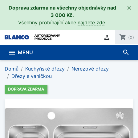
×
Doprava zdarma na všechny objednávky nad
3 000 Kč.
Všechny probíhající akce
najdete zde
.

shopping_cart
(0)
search

MENU
Domů
Kuchyňské dřezy
Nerezové dřezy
Dřezy s vaničkou
DOPRAVA ZDARMA