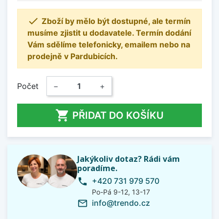

Zboží by mělo být dostupné, ale termín
musíme zjistit u dodavatele. Termín dodání
Vám sdělíme telefonicky, emailem nebo na
prodejně v Pardubicích.
Počet
−
+

PŘIDAT DO KOŠÍKU
Jakýkoliv dotaz? Rádi vám
poradíme.
+420 731 979 570
phone
Po-Pá 9-12, 13-17
info@trendo.cz
mail_outline