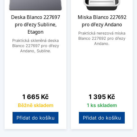
Deska Blanco 227697
Miska Blanco 227692
pro dřezy Subline,
pro dřezy Andano
Etagon
Praktická nerezová miska
Blanco 227692 pro dřezy
Praktická skleněná deska
Andano.
Blanco 227697 pro dřezy
Andano, Subline.
Cena
Cena
1 665 Kč
1 395 Kč
Běžně skladem
1 ks skladem
Přidat do košíku
Přidat do košíku