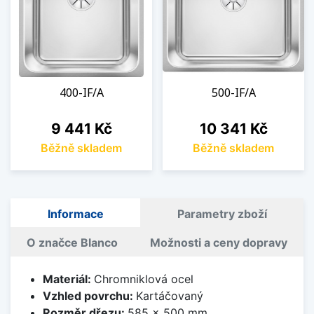
400-IF/A
500-IF/A
Cena
Cena
9 441 Kč
10 341 Kč
Běžně skladem
Běžně skladem
Informace
Parametry zboží
O značce Blanco
Možnosti a ceny dopravy
Materiál:
Chromniklová ocel
Vzhled povrchu:
Kartáčovaný
Rozměr dřezu:
585 x 500 mm