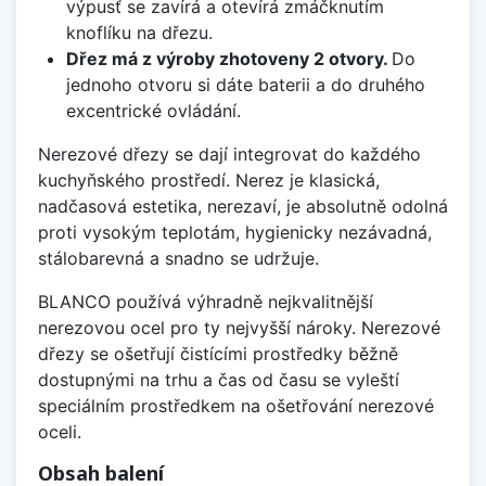
výpusť se zavírá a otevírá zmáčknutím
knoflíku na dřezu.
Dřez má z výroby zhotoveny 2 otvory.
Do
jednoho otvoru si dáte baterii a do druhého
excentrické ovládání.
Nerezové dřezy se dají integrovat do každého
kuchyňského prostředí. Nerez je klasická,
nadčasová estetika, nerezaví, je absolutně odolná
proti vysokým teplotám, hygienicky nezávadná,
stálobarevná a snadno se udržuje.
BLANCO používá výhradně nejkvalitnější
nerezovou ocel pro ty nejvyšší nároky. Nerezové
dřezy se ošetřují čistícími prostředky běžně
dostupnými na trhu a čas od času se vyleští
speciálním prostředkem na ošetřování nerezové
oceli.
Obsah balení