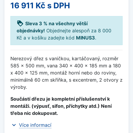
16 911 Kč
s DPH
loyalty
Sleva 3 % na všechny větší
objednávky!
Objednejte alespoň za 8 000
Kč a v košíku zadejte kód
MINUS3
.
Nerezový dřez s vaničkou, kartáčovaný, rozměr
585 x 500 mm, vana 340 x 400 x 185 mm a 180
x 400 x 125 mm, montáž horní nebo do roviny,
minimálně 60 cm skříňka, s excentrem, 2 otvory z
výroby.
Součástí dřezu je kompletní příslušenství k
montáži. (výpusť, sifon, příchytky atd.) Není
třeba nic dokupovat.
expand_more
Více informací