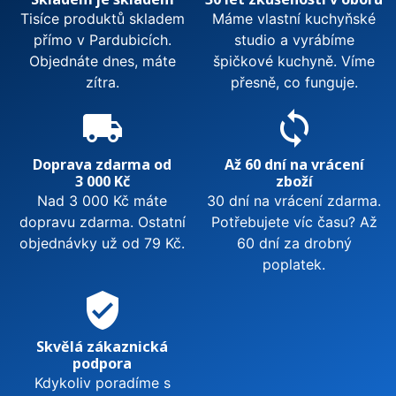
Tisíce produktů skladem
Máme vlastní kuchyňské
přímo v Pardubicích.
studio a vyrábíme
Objednáte dnes, máte
špičkové kuchyně. Víme
zítra.
přesně, co funguje.
local_shipping
sync
Doprava zdarma od
Až 60 dní na vrácení
3 000 Kč
zboží
Nad 3 000 Kč máte
30 dní na vrácení zdarma.
dopravu zdarma. Ostatní
Potřebujete víc času? Až
objednávky už od 79 Kč.
60 dní za drobný
poplatek.
verified_user
Skvělá zákaznická
podpora
Kdykoliv poradíme s