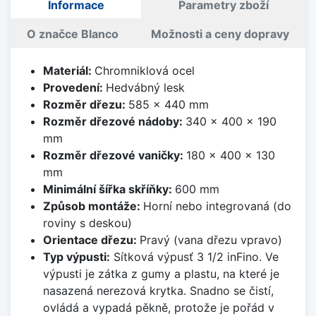
Informace
Parametry zboží
O značce Blanco
Možnosti a ceny dopravy
Materiál:
Chromniklová ocel
Provedení:
Hedvábný lesk
Rozměr dřezu:
585 x 440 mm
Rozměr dřezové nádoby:
340 x 400 x 190
mm
Rozměr dřezové vaničky:
180 x 400 x 130
mm
Minimální šířka skříňky:
600 mm
Způsob montáže:
Horní nebo integrovaná (do
roviny s deskou)
Orientace dřezu:
Pravý (vana dřezu vpravo)
Typ výpusti:
Sítková výpusť 3 1/2 inFino. Ve
výpusti je zátka z gumy a plastu, na které je
nasazená nerezová krytka. Snadno se čistí,
ovládá a vypadá pěkně, protože je pořád v