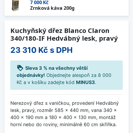
7 000 Kč
Zrnková káva 200g
Kuchyňský dřez Blanco Claron
340/180-IF Hedvábný lesk, pravý
23 310 Kč
s DPH
loyalty
Sleva 3 % na všechny větší
objednávky!
Objednejte alespoň za 8 000
Kč a v košíku zadejte kód
MINUS3
.
Nerezový dřez s vaničkou, provedení Hedvábný
lesk, pravý, rozměr 585 x 440 mm, vana 340 x
400 x 190 mm a 180 x 400 x 130 mm, montáž
horní nebo do roviny, minimálně 60 cm skříňka.