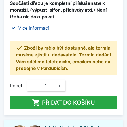
Součástí dřezu je kompletní příslušenství k
montáži. (výpusť, sifon, příchytky atd.) Není
třeba nic dokupovat.
expand_more
Více informací

Zboží by mělo být dostupné, ale termín
musíme zjistit u dodavatele. Termín dodání
Vám sdělíme telefonicky, emailem nebo na
prodejně v Pardubicích.
Počet
−
+

PŘIDAT DO KOŠÍKU