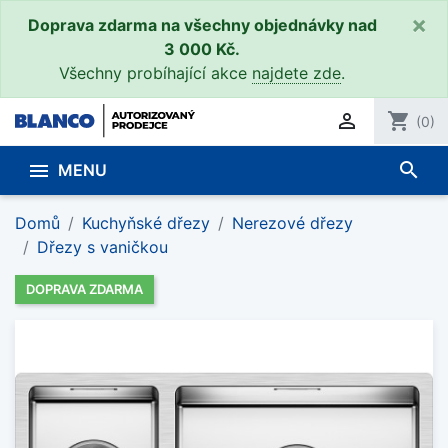
×
Doprava zdarma na všechny objednávky nad
3 000 Kč.
Všechny probíhající akce
najdete zde
.

shopping_cart
(0)
search

MENU
Domů
Kuchyňské dřezy
Nerezové dřezy
Dřezy s vaničkou
DOPRAVA ZDARMA