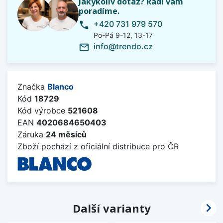
Jakýkoliv dotaz? Rádi vám
poradíme.
+420 731 979 570
phone
Po-Pá 9-12, 13-17
info@trendo.cz
mail_outline
Značka
Blanco
Kód
18729
Kód výrobce
521608
EAN
4020684650403
Záruka
24 měsíců
Zboží pochází z oficiální distribuce pro ČR

Další varianty