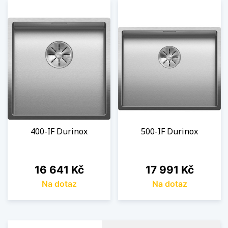
400-IF Durinox
500-IF Durinox
Cena
Cena
16 641 Kč
17 991 Kč
Na dotaz
Na dotaz