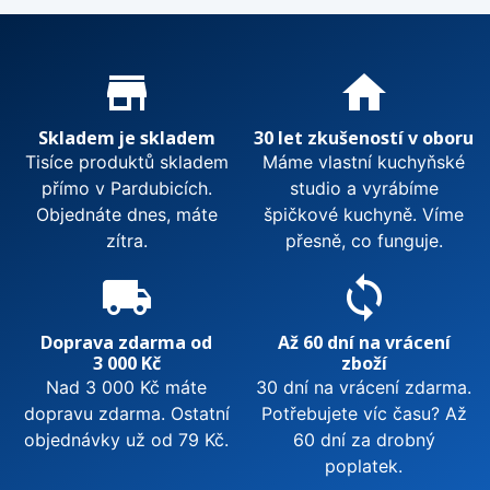
Proč nakupovat u nás?
store_mall_directory
home
Skladem je skladem
30 let zkušeností v oboru
Tisíce produktů skladem
Máme vlastní kuchyňské
přímo v Pardubicích.
studio a vyrábíme
Objednáte dnes, máte
špičkové kuchyně. Víme
zítra.
přesně, co funguje.
local_shipping
sync
Doprava zdarma od
Až 60 dní na vrácení
3 000 Kč
zboží
Nad 3 000 Kč máte
30 dní na vrácení zdarma.
dopravu zdarma. Ostatní
Potřebujete víc času? Až
objednávky už od 79 Kč.
60 dní za drobný
poplatek.