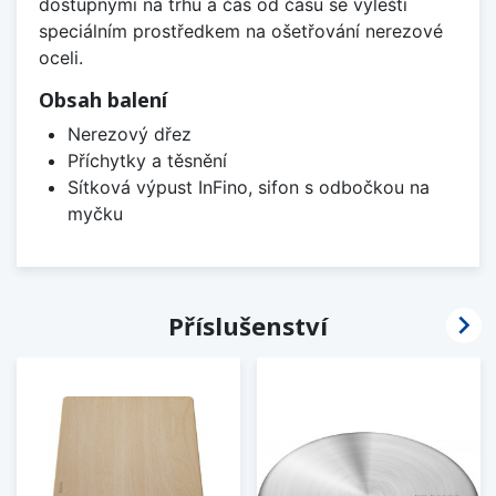
dostupnými na trhu a čas od času se vyleští
speciálním prostředkem na ošetřování nerezové
oceli.
Obsah balení
Nerezový dřez
Příchytky a těsnění
Sítková výpust InFino, sifon s odbočkou na
myčku

Příslušenství