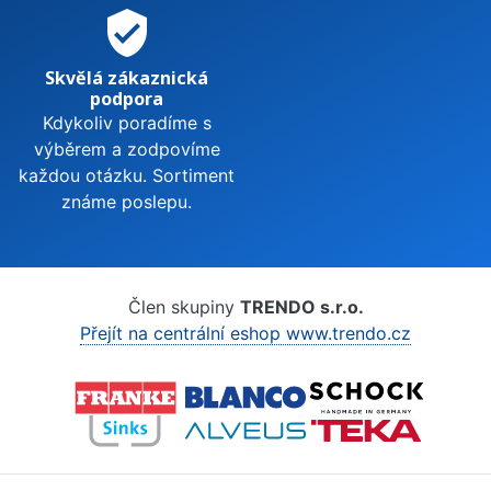
verified_user
Skvělá zákaznická
podpora
Kdykoliv poradíme s
výběrem a zodpovíme
každou otázku. Sortiment
známe poslepu.
Člen skupiny
TRENDO s.r.o.
Přejít na centrální eshop www.trendo.cz