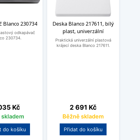
 Blanco 230734
Deska Blanco 217611, bílý
Odka
plast, univerzální
plastový odkapávač
nco 230734.
Praktická univerzální plastová
Prak
krájecí deska Blanco 217611.
od
na
Cena
035 Kč
2 691 Kč
s skladem
Běžně skladem
t do košíku
Přidat do košíku