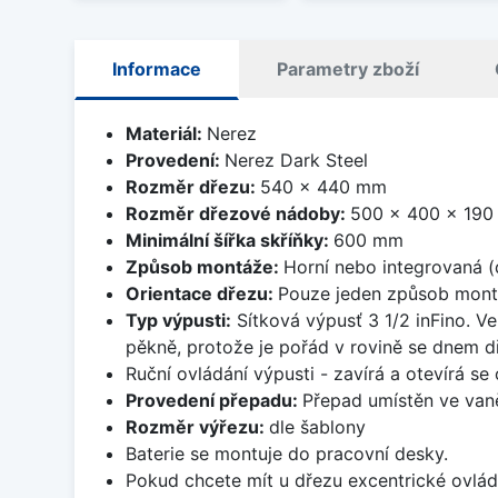
Informace
Parametry zboží
Materiál:
Nerez
Provedení:
Nerez Dark Steel
Rozměr dřezu:
540 x 440 mm
Rozměr dřezové nádoby:
500 x 400 x 19
Minimální šířka skříňky:
600 mm
Způsob montáže:
Horní nebo integrovaná (
Orientace dřezu:
Pouze jeden způsob mon
Typ výpusti:
Sítková výpusť 3 1/2 inFino. Ve
pěkně, protože je pořád v rovině se dnem d
Ruční ovládání výpusti - zavírá a otevírá se
Provedení přepadu:
Přepad umístěn ve van
Rozměr výřezu:
dle šablony
Baterie se montuje do pracovní desky.
Pokud chcete mít u dřezu excentrické ovlád