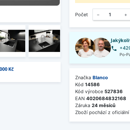
Počet
−
+
Jakýkol
+420
phone
Po-Pá
000 Kč
Značka
Blanco
Kód
14586
Kód výrobce
527836
EAN
4020684832168
Záruka
24 měsíců
Zboží pochází z oficiální