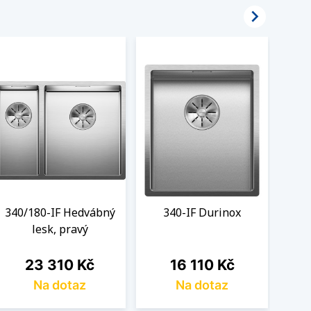

340/180-IF Hedvábný
340-IF Durinox
340-
lesk, pravý
Cena
Cena
23 310 Kč
16 110 Kč
Na dotaz
Na dotaz