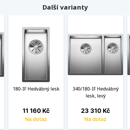
Další varianty
180-IF Hedvábný lesk
340/180-IF Hedvábný
lesk, levý
Cena
Cena
11 160 Kč
23 310 Kč
Na dotaz
Na dotaz