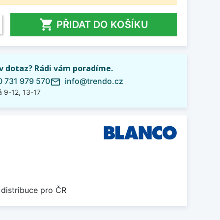

PŘIDAT DO KOŠÍKU
iv dotaz? Rádi vám poradíme.
 731 979 570
info@trendo.cz
mail_outline
 9-12, 13-17
 distribuce pro ČR