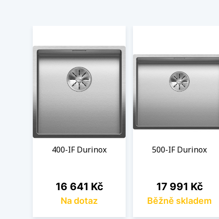
400-IF Durinox
500-IF Durinox
Cena
Cena
16 641 Kč
17 991 Kč
Na dotaz
Běžně skladem