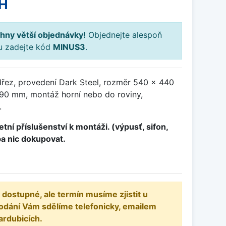
H
hny větší objednávky!
Objednejte alespoň
ku zadejte kód
MINUS3
.
řez, provedení Dark Steel, rozměr 540 x 440
90 mm, montáž horní nebo do roviny,
.
tní příslušenství k montáži. (výpusť, sifon,
ba nic dokupovat.
 dostupné, ale termín musíme zjistit u
odání Vám sdělíme telefonicky, emailem
ardubicích.