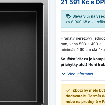
21 591 Kč
s DP
loyalty
Sleva 3 % na všec
za 8 000 Kč a v koší
Hranatý nerezový jednod
mm, vana 500 x 400 x 1
minimálně 60 cm skříňka
Součástí dřezu je komple
příchytky atd.) Není tře
expand_more
Více informací

Zboží by mělo být
dodavatele. Termín d
nebo na prodejně v P