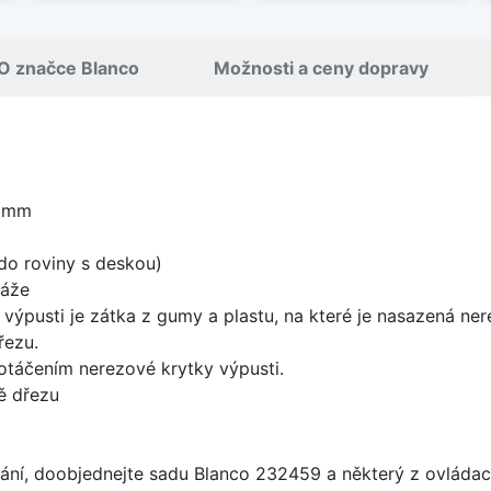
O značce Blanco
Možnosti a ceny dopravy
0 mm
do roviny s deskou)
táže
 výpusti je zátka z gumy a plastu, na které je nasazená ne
řezu.
 otáčením nerezové krytky výpusti.
ě dřezu
ání, doobjednejte sadu Blanco 232459 a některý z ovládací