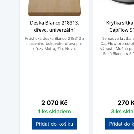
Deska Blanco 218313,
Krytka sítka
dřevo, univerzální
CapFlow 5
Praktická deska Blanco 218313 z
Nerezová krytka s
masivního bukového dřeva pro
CapFlow pro estet
dřezy Metra, Zia, Nova.
výpusti. Možné po
dřezů Blanco s 3 
Cena
Cena
2 070 Kč
270 
1 ks skladem
3 ks skl
Přidat do košíku
Přidat do 