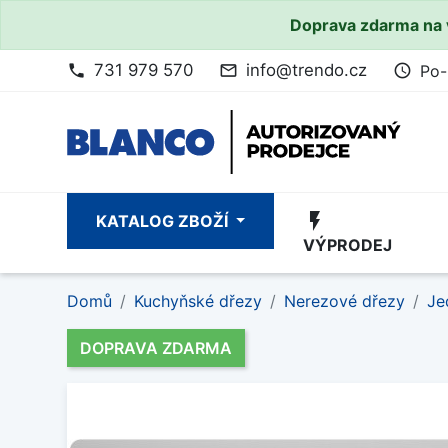
Doprava zdarma na 
731 979 570
info@trendo.cz
Po-
phone
mail_outline
access_time
flash_on
KATALOG ZBOŽÍ
VÝPRODEJ
Domů
Kuchyňské dřezy
Nerezové dřezy
Je
DOPRAVA ZDARMA