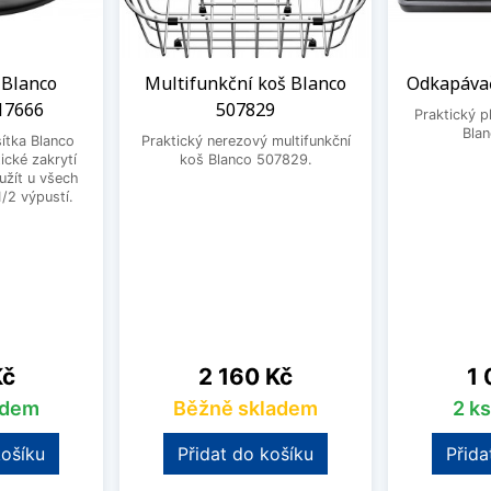
 Blanco
Multifunkční koš Blanco
Odkapávač
17666
507829
Praktický 
Bla
ítka Blanco
Praktický nerezový multifunkční
ické zakrytí
koš Blanco 507829.
užít u všech
1/2 výpustí.
Cena
Ce
Kč
2 160 Kč
1 
adem
Běžně skladem
2 k
košíku
Přidat do košíku
Přida