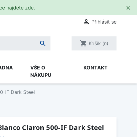
×
kce
najdete zde
.

Přihlásit se

shopping_cart
Košík
(0)
ADNA
VŠE O
KONTAKT
NÁKUPU
0-IF Dark Steel
lanco Claron 500-IF Dark Steel