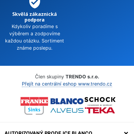
verified_user
Skvělá zákaznická
podpora
Kdykoliv poradíme s
výběrem a zodpovíme
každou otázku. Sortiment
známe poslepu.
Člen skupiny
TRENDO s.r.o.
Přejít na centrální eshop www.trendo.cz
AUTORIZOVANÝ PRODEJCE BLANCO