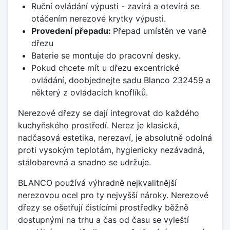
Ruční ovládání výpusti - zavírá a otevírá se
otáčením nerezové krytky výpusti.
Provedení přepadu:
Přepad umístěn ve vaně
dřezu
Baterie se montuje do pracovní desky.
Pokud chcete mít u dřezu excentrické
ovládání, doobjednejte sadu Blanco 232459 a
některý z ovládacích knoflíků.
Nerezové dřezy se dají integrovat do každého
kuchyňského prostředí. Nerez je klasická,
nadčasová estetika, nerezaví, je absolutně odolná
proti vysokým teplotám, hygienicky nezávadná,
stálobarevná a snadno se udržuje.
BLANCO používá výhradně nejkvalitnější
nerezovou ocel pro ty nejvyšší nároky. Nerezové
dřezy se ošetřují čistícími prostředky běžně
dostupnými na trhu a čas od času se vyleští