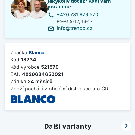
Jakýkoliv dotaz? Rádi vám
poradíme.
+420 731 979 570
phone
Po-Pá 9-12, 13-17
info@trendo.cz
mail_outline
Značka
Blanco
Kód
18734
Kód výrobce
521570
EAN
4020684650021
Záruka
24 měsíců
Zboží pochází z oficiální distribuce pro ČR

Další varianty