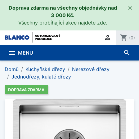
×
Doprava zdarma na všechny objednávky nad
3 000 Kč.
Všechny probíhající akce
najdete zde
.

shopping_cart
(0)
search

MENU
Domů
Kuchyňské dřezy
Nerezové dřezy
Jednodřezy, kulaté dřezy
DOPRAVA ZDARMA