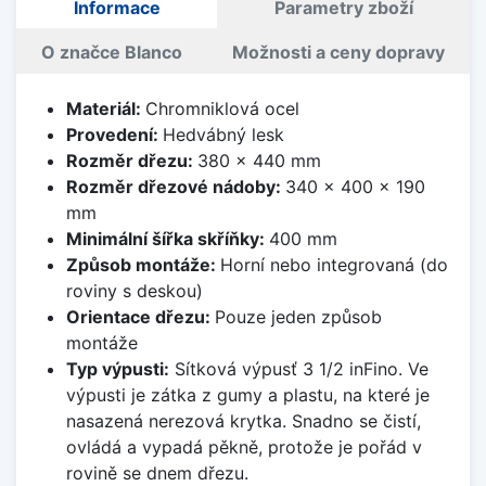
Informace
Parametry zboží
O značce Blanco
Možnosti a ceny dopravy
Materiál:
Chromniklová ocel
Provedení:
Hedvábný lesk
Rozměr dřezu:
380 x 440 mm
Rozměr dřezové nádoby:
340 x 400 x 190
mm
Minimální šířka skříňky:
400 mm
Způsob montáže:
Horní nebo integrovaná (do
roviny s deskou)
Orientace dřezu:
Pouze jeden způsob
montáže
Typ výpusti:
Sítková výpusť 3 1/2 inFino. Ve
výpusti je zátka z gumy a plastu, na které je
nasazená nerezová krytka. Snadno se čistí,
ovládá a vypadá pěkně, protože je pořád v
rovině se dnem dřezu.