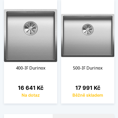
400-IF Durinox
500-IF Durinox
Cena
Cena
16 641 Kč
17 991 Kč
Na dotaz
Běžně skladem