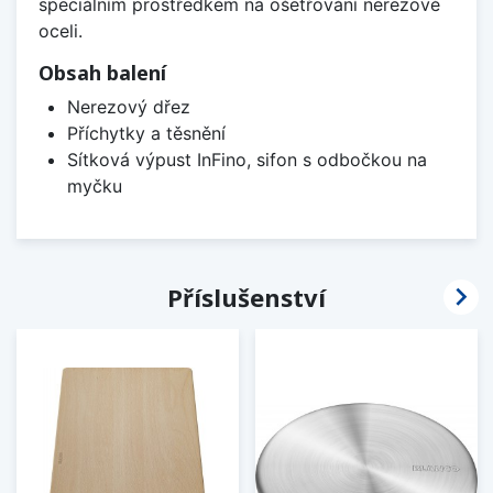
speciálním prostředkem na ošetřování nerezové
oceli.
Obsah balení
Nerezový dřez
Příchytky a těsnění
Sítková výpust InFino, sifon s odbočkou na
myčku

Příslušenství