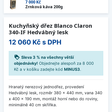
7 000 Kč
Zrnková káva 200g
Kuchyňský dřez Blanco Claron
340-IF Hedvábný lesk
12 060 Kč
s DPH
loyalty
Sleva 3 % na všechny větší
objednávky!
Objednejte alespoň za 8 000
Kč a v košíku zadejte kód
MINUS3
.
Hranatý nerezový jednodřez, provedení
Hedvábný lesk, rozměr 380 x 440 mm, vana 340
x 400 x 190 mm, montáž horní nebo do roviny,
minimálně 40 cm skříňka.