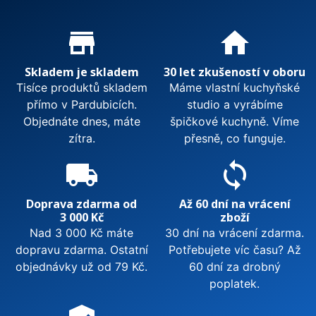
Proč nakupovat u nás?
store_mall_directory
home
Skladem je skladem
30 let zkušeností v oboru
Tisíce produktů skladem
Máme vlastní kuchyňské
přímo v Pardubicích.
studio a vyrábíme
Objednáte dnes, máte
špičkové kuchyně. Víme
zítra.
přesně, co funguje.
local_shipping
sync
Doprava zdarma od
Až 60 dní na vrácení
3 000 Kč
zboží
Nad 3 000 Kč máte
30 dní na vrácení zdarma.
dopravu zdarma. Ostatní
Potřebujete víc času? Až
objednávky už od 79 Kč.
60 dní za drobný
poplatek.