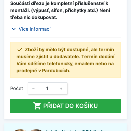
Součástí dřezu je kompletní příslušenství k
montáži. (výpusť, sifon, příchytky atd.) Není
třeba nic dokupovat.
expand_more
Více informací

Zboží by mělo být dostupné, ale termín
musíme zjistit u dodavatele. Termín dodání
Vám sdělíme telefonicky, emailem nebo na
prodejně v Pardubicích.
Počet
−
+

PŘIDAT DO KOŠÍKU