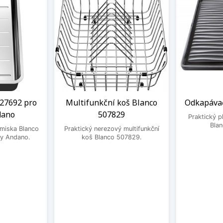
27692 pro
Multifunkční koš Blanco
Odkapávač
dano
507829
Praktický 
Bla
 miska Blanco
Praktický nerezový multifunkční
y Andano.
koš Blanco 507829.