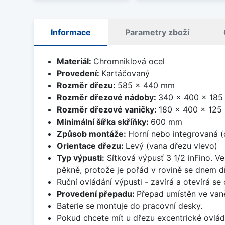
Informace
Parametry zboží
Materiál:
Chromniklová ocel
Provedení:
Kartáčovaný
Rozměr dřezu:
585 x 440 mm
Rozměr dřezové nádoby:
340 x 400 x 18
Rozměr dřezové vaničky:
180 x 400 x 12
Minimální šířka skříňky:
600 mm
Způsob montáže:
Horní nebo integrovaná (
Orientace dřezu:
Levý (vana dřezu vlevo)
Typ výpusti:
Sítková výpusť 3 1/2 inFino. Ve
pěkně, protože je pořád v rovině se dnem d
Ruční ovládání výpusti - zavírá a otevírá se
Provedení přepadu:
Přepad umístěn ve van
Baterie se montuje do pracovní desky.
Pokud chcete mít u dřezu excentrické ovlád