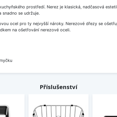
uchyňského prostředí. Nerez je klasická, nadčasová esteti
a snadno se udržuje.
vou ocel pro ty nejvyšší nároky. Nerezové dřezy se ošetřu
ředkem na ošetřování nerezové oceli.
 myčku
Příslušenství