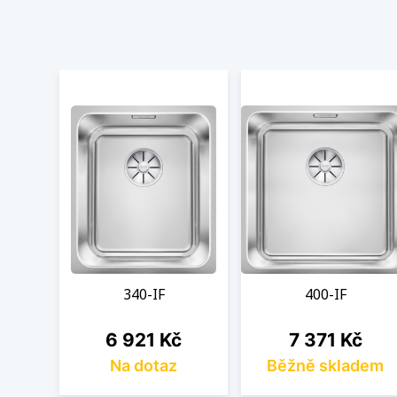
340-IF
400-IF
Cena
Cena
6 921 Kč
7 371 Kč
Na dotaz
Běžně skladem