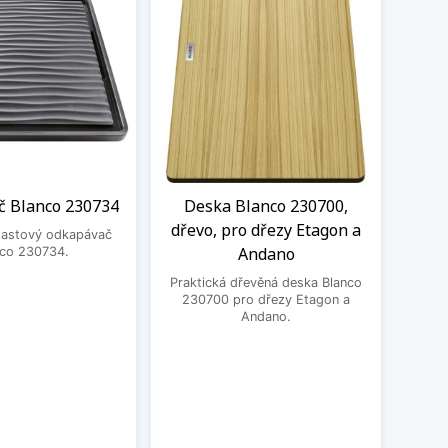
 Blanco 230734
Deska Blanco 230700,
Desk
dřevo, pro dřezy Etagon a
plastový odkapávač
Andano
nco 230734.
Prak
krá
Praktická dřevěná deska Blanco
230700 pro dřezy Etagon a
Andano.