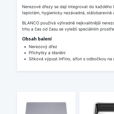
Nerezové dřezy se dají integrovat do každého k
teplotám, hygienicky nezávadná, stálobarevná 
BLANCO používá výhradně nejkvalitnější nerezo
trhu a čas od času se vyleští speciálním prost
Obsah balení
Nerezový dřez
Příchytky a těsnění
Sítková výpust InFino, sifon s odbočkou na