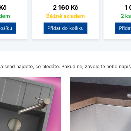
Cena
Ce
 Kč
2 160 Kč
1 
adem
Běžně skladem
2 k
košíku
Přidat do košíku
Přida
a snad najdete, co hledáte. Pokud ne, zavolejte nebo napišt