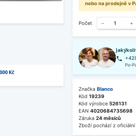
nebo na prodejně v P
Počet
−
+
Jakýkol
+420
phone
Po-Pá
000 Kč
Značka
Blanco
Kód
19239
Kód výrobce
526131
EAN
4020684735698
Záruka
24 měsíců
Zboží pochází z oficiální