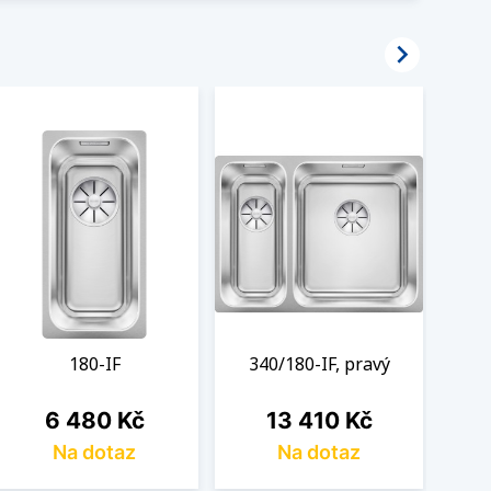

180-IF
340/180-IF, pravý
Cena
Cena
6 480 Kč
13 410 Kč
Na dotaz
Na dotaz