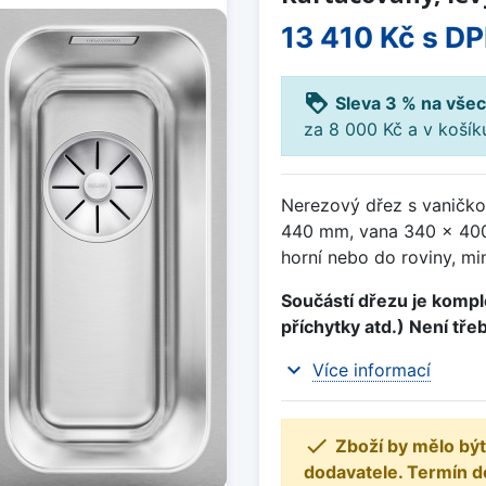
13 410 Kč
s D
loyalty
Sleva 3 % na všec
za 8 000 Kč a v koší
Nerezový dřez s vaničko
440 mm, vana 340 x 40
horní nebo do roviny, mi
Součástí dřezu je komple
příchytky atd.) Není tře
expand_more
Více informací

Zboží by mělo být
dodavatele. Termín d