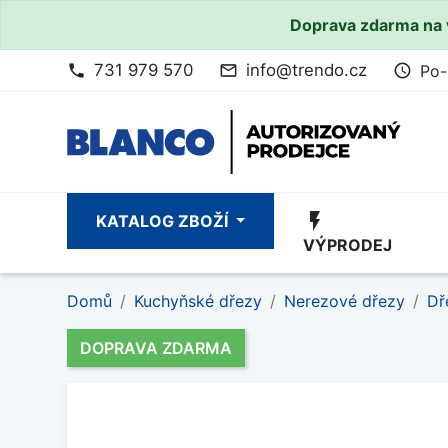
Doprava zdarma na 
731 979 570
info@trendo.cz
Po-
phone
mail_outline
access_time
flash_on
KATALOG ZBOŽÍ
VÝPRODEJ
Domů
Kuchyňské dřezy
Nerezové dřezy
Dř
DOPRAVA ZDARMA