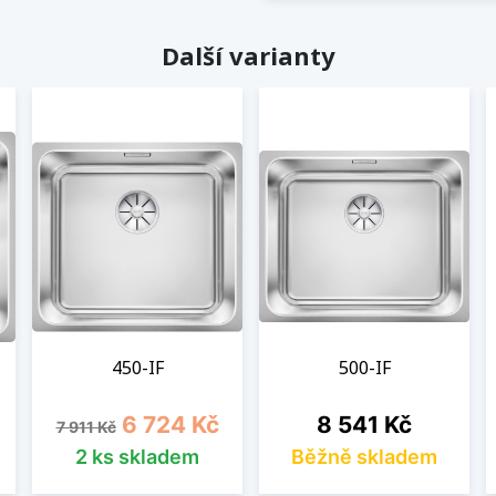
Další varianty
450-IF
500-IF
Běžná cena
Cena
Cena
6 724 Kč
8 541 Kč
7 911 Kč
2 ks skladem
Běžně skladem