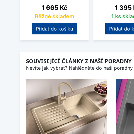
Cena
Cena
1 665 Kč
1 395
Běžně skladem
1 ks skl
Přidat do košíku
Přidat do 
SOUVISEJÍCÍ ČLÁNKY Z NAŠÍ PORADNY
Nevíte jak vybrat? Nahlédněte do naší poradny 