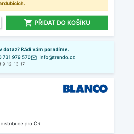
ardubicích.

PŘIDAT DO KOŠÍKU
iv dotaz? Rádi vám poradíme.
 731 979 570
info@trendo.cz
mail_outline
 9-12, 13-17
 distribuce pro ČR