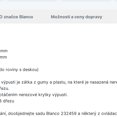
O značce Blanco
Možnosti a ceny dopravy
5 mm
5 mm
do roviny s deskou)
 výpusti je zátka z gumy a plastu, na které je nasazená ne
řezu.
 otáčením nerezové krytky výpusti.
ě dřezu
ání, doobjednejte sadu Blanco 232459 a některý z ovládací