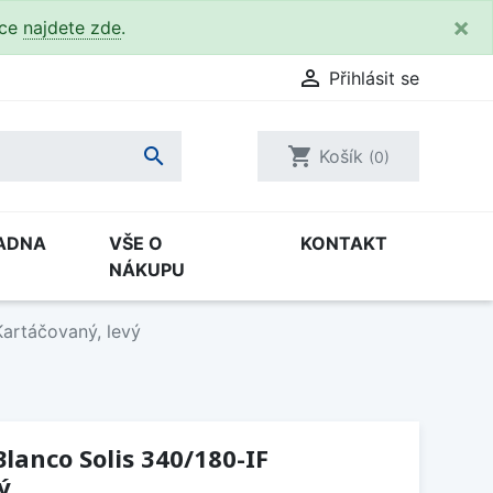
×
kce
najdete zde
.

Přihlásit se

shopping_cart
Košík
(0)
ADNA
VŠE O
KONTAKT
NÁKUPU
Kartáčovaný, levý
lanco Solis 340/180-IF
ý