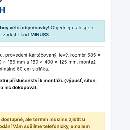
PH
hny větší objednávky!
Objednejte alespoň
ku zadejte kód
MINUS3
.
u, provedení Kartáčovaný, levý, rozměr 585 x
0 x 185 mm a 180 x 400 x 125 mm, montáž
nimálně 60 cm skříňka.
tní příslušenství k montáži. (výpusť, sifon,
ba nic dokupovat.
 dostupné, ale termín musíme zjistit u
odání Vám sdělíme telefonicky, emailem