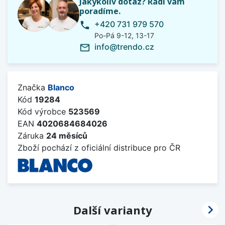
Jakýkoliv dotaz? Rádi vám
poradíme.
+420 731 979 570
phone
Po-Pá 9-12, 13-17
info@trendo.cz
mail_outline
Značka
Blanco
Kód
19284
Kód výrobce
523569
EAN
4020684684026
Záruka
24 měsíců
Zboží pochází z oficiální distribuce pro ČR

Další varianty