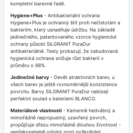
kompletní barevné řadě.
Hygiene+Plus
- Antibakteriální ochrana
Hygiene+Plus je ochranný štít proti nečistotám a
bakteriím, který usnadňuje údržbu. Na základě
jedinečného, patentovaného vzorce hygienické
ochrany působí SILGRANIT PuraDur
antibakteriálně. Testy prokazují, že zabudovaná
hygienická ochrana snižuje růst bakterií v
průměru o 98%.
Jedinečné barvy
- Devět atraktivních barev, u
všech barev je ještě rovnoměrnější konzistence
povrchu. Barvy SILGRANIT PuraDur nabízejí
perfektní soulad s bateriemi BLANCO.
Materiálové vlastnosti
- Kamenně hedvábný a
mimořádně nepropustný, uzavřený povrch,
propůjčuje dřezu mimořádně dlouhou životnost -
nepřekonatelně odolný proti poškrábání,