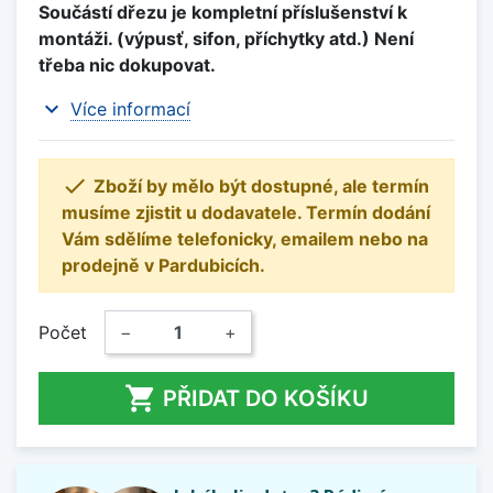
Součástí dřezu je kompletní příslušenství k
montáži. (výpusť, sifon, příchytky atd.) Není
třeba nic dokupovat.
expand_more
Více informací

Zboží by mělo být dostupné, ale termín
musíme zjistit u dodavatele. Termín dodání
Vám sdělíme telefonicky, emailem nebo na
prodejně v Pardubicích.
Počet
−
+

PŘIDAT DO KOŠÍKU