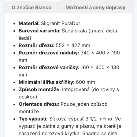
O značce Blanco
Možnosti a ceny dopravy
Materiál:
Silgranit PuraDur
Barevná varianta:
Šedá skála (tmavá čistá
šedá)
Rozměr dřezu:
552 x 427 mm
Rozměr dřezové nádoby:
340 x 400 x 190
mm
Rozměr dřezové vaničky:
160 x 400 x 130
mm
Minimální šířka skříňky:
600 mm
Způsob montáže:
Integrovaná (do roviny s
deskou)
Orientace dřezu:
Pouze jeden způsob
montáže
Typ výpusti:
Sítková výpusť 3 1/2 inFino. Ve
výpusti je zátka z gumy a plastu, na které je
nasazená nerezová krytka. Snadno se čistí,