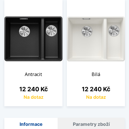
Antracit
Bílá
Cena
Cena
12 240 Kč
12 240 Kč
Na dotaz
Na dotaz
Informace
Parametry zboží