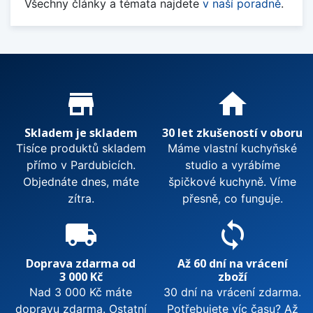
Všechny články a témata najdete
v naší poradně
.
Proč nakupovat u nás?
store_mall_directory
home
Skladem je skladem
30 let zkušeností v oboru
Tisíce produktů skladem
Máme vlastní kuchyňské
přímo v Pardubicích.
studio a vyrábíme
Objednáte dnes, máte
špičkové kuchyně. Víme
zítra.
přesně, co funguje.
local_shipping
sync
Doprava zdarma od
Až 60 dní na vrácení
3 000 Kč
zboží
Nad 3 000 Kč máte
30 dní na vrácení zdarma.
dopravu zdarma. Ostatní
Potřebujete víc času? Až