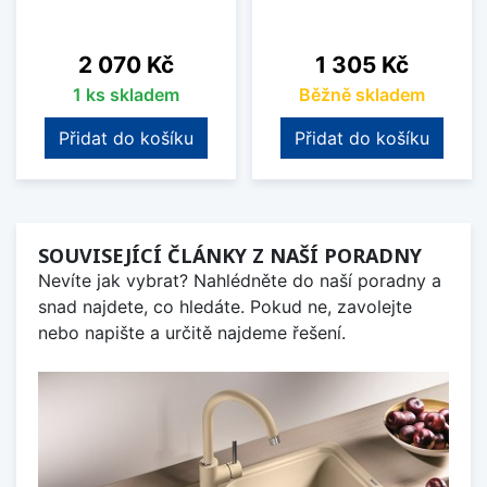
Cena
Cena
2 070 Kč
1 305 Kč
1 ks skladem
Běžně skladem
Přidat do košíku
Přidat do košíku
SOUVISEJÍCÍ ČLÁNKY Z NAŠÍ PORADNY
Nevíte jak vybrat? Nahlédněte do naší poradny a
snad najdete, co hledáte. Pokud ne, zavolejte
nebo napište a určitě najdeme řešení.