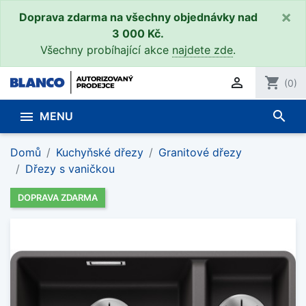
×
Doprava zdarma na všechny objednávky nad
3 000 Kč.
Všechny probíhající akce
najdete zde
.

shopping_cart
(0)
search

MENU
Domů
Kuchyňské dřezy
Granitové dřezy
Dřezy s vaničkou
DOPRAVA ZDARMA