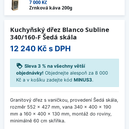
7 000 Kč
Zrnková káva 200g
Kuchyňský dřez Blanco Subline
340/160-F Šedá skála
12 240 Kč
s DPH
loyalty
Sleva 3 % na všechny větší
objednávky!
Objednejte alespoň za 8 000
Kč a v košíku zadejte kód
MINUS3
.
Granitový dřez s vaničkou, provedení Šedá skála,
rozměr 552 x 427 mm, vana 340 x 400 x 190
mm a 160 x 400 x 130 mm, montáž do roviny,
minimálně 60 cm skříňka.