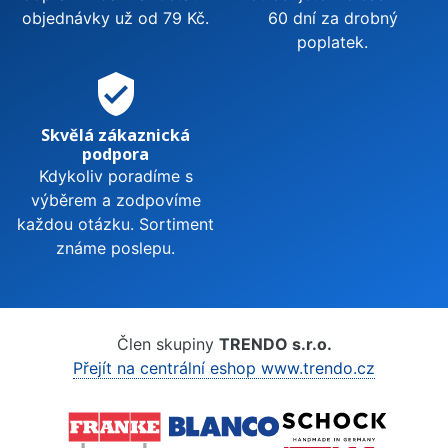
objednávky už od 79 Kč.
60 dní za drobný
poplatek.
verified_user
Skvělá zákaznická
podpora
Kdykoliv poradíme s
výběrem a zodpovíme
každou otázku. Sortiment
známe poslepu.
Člen skupiny
TRENDO s.r.o.
Přejít na centrální eshop www.trendo.cz