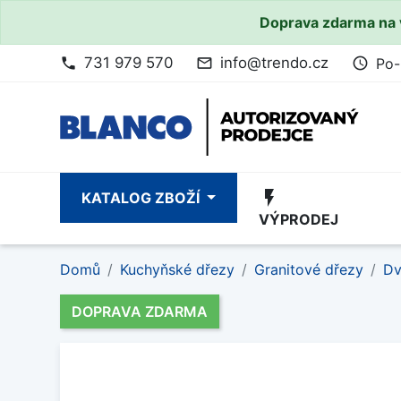
Doprava zdarma na 
731 979 570
info@trendo.cz
Po-
phone
mail_outline
access_time
flash_on
KATALOG ZBOŽÍ
VÝPRODEJ
Domů
Kuchyňské dřezy
Granitové dřezy
Dv
DOPRAVA ZDARMA