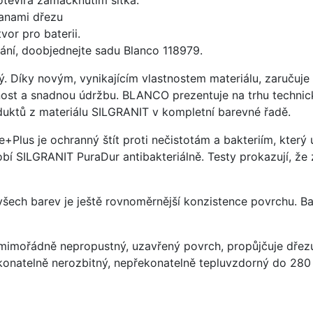
anami dřezu
vor pro baterii.
ání, doobjednejte sadu Blanco 118979.
ý. Díky novým, vynikajícím vlastnostem materiálu, zaruču
ost a snadnou údržbu. BLANCO prezentuje na trhu technick
uktů z materiálu SILGRANIT v kompletní barevné řadě.
e+Plus je ochranný štít proti nečistotám a bakteriím, kter
í SILGRANIT PuraDur antibakteriálně. Testy prokazují, že 
 všech barev je ještě rovnoměrnější konzistence povrchu. B
imořádně nepropustný, uzavřený povrch, propůjčuje dřez
konatelně nerozbitný, nepřekonatelně tepluvzdorný do 280