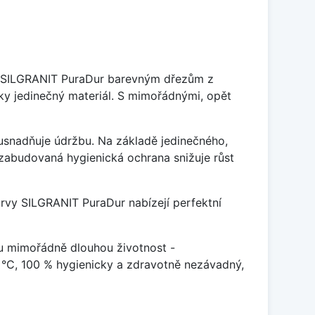
je SILGRANIT PuraDur barevným dřezům z
y jedinečný materiál. S mimořádnými, opět
ý usnadňuje údržbu. Na základě jedinečného,
zabudovaná hygienická ochrana snižuje růst
arvy SILGRANIT PuraDur nabízejí perfektní
u mimořádně dlouhou životnost -
 °C, 100 % hygienicky a zdravotně nezávadný,