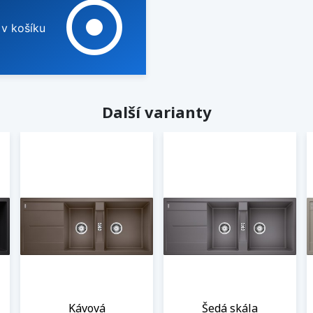
adjust
 v košíku
Další varianty
Kávová
Šedá skála