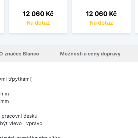
Cena
Cena
12 060 Kč
12 060 Kč
Na dotaz
Na dotaz
O značce Blanco
Možnosti a ceny dopravy
nými třpytkami)
0 mm
0 mm
d pracovní desku
být vlevo i vpravo
 otevírá zamáčknutím sítka.