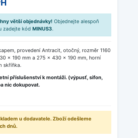
PH
hny větší objednávky!
Objednejte alespoň
ku zadejte kód
MINUS3
.
kapem, provedení Antracit, otočný, rozměr 1160
30 x 190 mm a 275 x 430 x 190 mm, horní
 skříňka.
tní příslušenství k montáži. (výpusť, sifon,
ba nic dokupovat.
 skladem u dodavatele. Zboží odešleme
ch dnů.