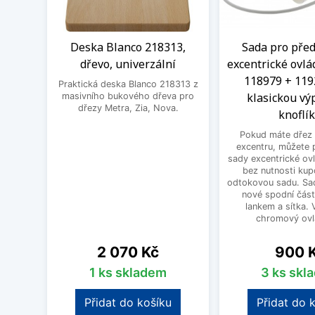
Deska Blanco 218313,
Sada pro před
dřevo, univerzální
excentrické ovlá
118979 + 119
Praktická deska Blanco 218313 z
klasickou výp
masivního bukového dřeva pro
dřezy Metra, Zia, Nova.
knoflí
Pokud máte dřez 
excentru, můžete 
sady excentrické ov
bez nutnosti kup
odtokovou sadu. Sad
nové spodní část
lankem a sítka. V
chromový ovlá
Cena
Cena
2 070 Kč
900 
1 ks skladem
3 ks skl
Přidat do košíku
Přidat do 