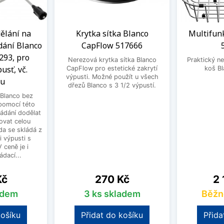
ělání na
Krytka sítka Blanco
Multifun
dání Blanco
CapFlow 517666
293, pro
Nerezová krytka sítka Blanco
Praktický ne
usť, vč.
CapFlow pro estetické zakrytí
koš B
výpusti. Možné použít u všech
ku
dřezů Blanco s 3 1/2 výpustí.
Blanco bez
pomocí této
ládání dodělat
ovat celou
a se skládá z
i výpusti s
 ceně je i
dací...
Cena
Ce
Kč
270 Kč
2 
adem
3 ks skladem
Běžn
košíku
Přidat do košíku
Přida