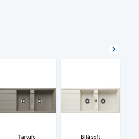

Tartufo
Bílá soft