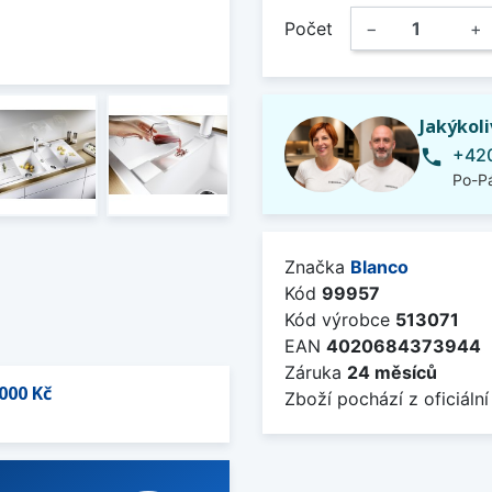
Počet
−
+
Jakýkol
+420
phone
Po-Pá
Značka
Blanco
Kód
99957
Kód výrobce
513071
EAN
4020684373944
Záruka
24 měsíců
000 Kč
Zboží pochází z oficiální