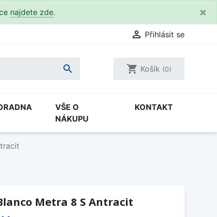
×
kce
najdete zde
.

Přihlásit se

shopping_cart
Košík
(0)
ORADNA
VŠE O
KONTAKT
NÁKUPU
tracit
lanco Metra 8 S Antracit