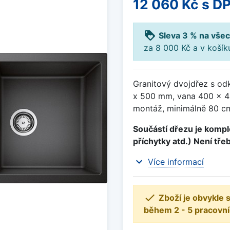
12 060 Kč
s D
loyalty
Sleva 3 % na všec
za 8 000 Kč a v koší
Granitový dvojdřez s od
x 500 mm, vana 400 x 4
montáž, minimálně 80 cm
Součástí dřezu je komple
příchytky atd.) Není tře
expand_more
Více informací

Zboží je obvykle
během 2 - 5 pracovní