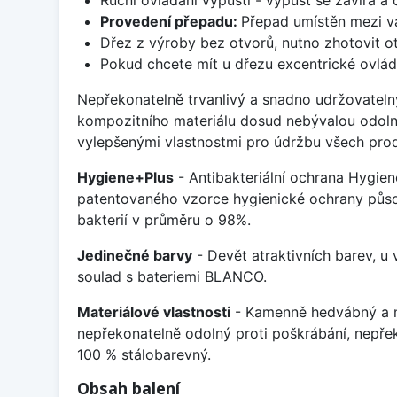
Provedení přepadu:
Přepad umístěn mezi v
Dřez z výroby bez otvorů, nutno zhotovit ot
Pokud chcete mít u dřezu excentrické ovlád
Nepřekonatelně trvanlivý a snadno udržovateln
kompozitního materiálu dosud nebývalou odoln
vylepšenými vlastnostmi pro údržbu všech prod
Hygiene+Plus
- Antibakteriální ochrana Hygien
patentovaného vzorce hygienické ochrany působ
bakterií v průměru o 98%.
Jedinečné barvy
- Devět atraktivních barev, u
soulad s bateriemi BLANCO.
Materiálové vlastnosti
- Kamenně hedvábný a m
nepřekonatelně odolný proti poškrábání, nepře
100 % stálobarevný.
Obsah balení