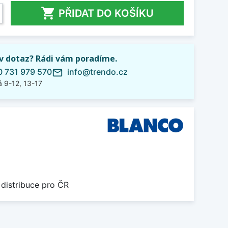

PŘIDAT DO KOŠÍKU
iv dotaz? Rádi vám poradíme.
 731 979 570
info@trendo.cz
mail_outline
 9-12, 13-17
 distribuce pro ČR