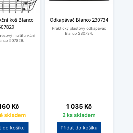
kční koš Blanco
Odkapávač Blanco 230734
Roh
507829
Bla
Praktický plastový odkapávač
Da
Blanco 230734.
rezový multifunkční
lanco 507829.
Prak
2358
Pleon
na
Cena
160 Kč
1 035 Kč
ě skladem
2 ks skladem
t do košíku
Přidat do košíku