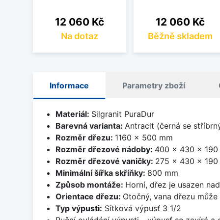
Cena
Cena
12 060 Kč
12 060 Kč
Na dotaz
Běžně skladem
Informace
Parametry zboží
Materiál:
Silgranit PuraDur
Barevná varianta:
Antracit (černá se stříbr
Rozměr dřezu:
1160 x 500 mm
Rozměr dřezové nádoby:
400 x 430 x 19
Rozměr dřezové vaničky:
275 x 430 x 19
Minimální šířka skříňky:
800 mm
Způsob montáže:
Horní, dřez je usazen na
Orientace dřezu:
Otočný, vana dřezu může 
Typ výpusti:
Sítková výpusť 3 1/2
Ruční ovládání výpusti - výpusť se zavírá a