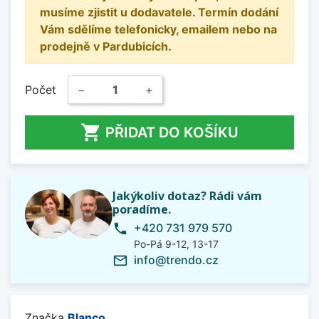
musíme zjistit u dodavatele. Termín dodání
Vám sdělíme telefonicky, emailem nebo na
prodejně v Pardubicích.
Počet
−
+

PŘIDAT DO KOŠÍKU
Jakýkoliv dotaz? Rádi vám
poradíme.
+420 731 979 570
phone
Po-Pá 9-12, 13-17
info@trendo.cz
mail_outline
Značka
Blanco