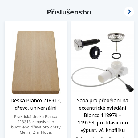

Příslušenství
Deska Blanco 218313,
Sada pro předělání na
dřevo, univerzální
excentrické ovládání
Blanco 118979 +
Praktická deska Blanco
119293, pro klasickou
218313 z masivního
bukového dřeva pro dřezy
výpusť, vč. knoflíku
Metra, Zia, Nova.