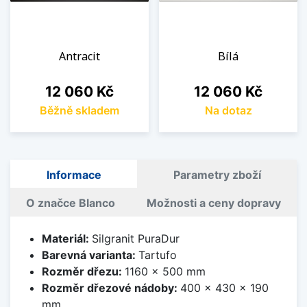
Antracit
Bílá
Cena
Cena
12 060 Kč
12 060 Kč
Běžně skladem
Na dotaz
Informace
Parametry zboží
O značce Blanco
Možnosti a ceny dopravy
Materiál:
Silgranit PuraDur
Barevná varianta:
Tartufo
Rozměr dřezu:
1160 x 500 mm
Rozměr dřezové nádoby:
400 x 430 x 190
mm