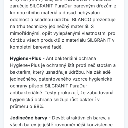
zaručuje SILGRANIT PuraDur barevným dřezům z
kompozitního materiálu dosud nebývalou
odolnost a snadnou údržbu. BLANCO prezentuje
na trhu technicky jedinečný materiál. S
mimořádnými, opět vylepšenými vlastnostmi pro
údržbu všech produktů z materiálu SILGRANIT v
kompletní barevné řadě.
Hygiene+Plus
- Antibakteriální ochrana
Hygiene+Plus je ochranný štít proti nečistotám a
bakteriím, který usnadňuje údržbu. Na základě
jedinečného, patentovaného vzorce hygienické
ochrany působí SILGRANIT PuraDur
antibakteriálně. Testy prokazují, že zabudovaná
hygienická ochrana snižuje růst bakterií v
průměru o 98%.
Jedinečné barvy
- Devět atraktivních barev, u
všech barev je ještě rovnoměrnější konzistence