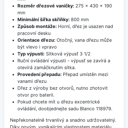
Rozměr dřezové vaničky:
275 x 430 x 190
mm
Minimální šířka skříňky:
800 mm
Způsob montáže:
Horní, dřez je usazen nad
pracovní desku
Orientace dřezu:
Otočný, vana dřezu může
být vlevo i vpravo
Typ výpusti:
Sítková výpusť 3 1/2
Ruční ovládání výpusti - výpusť se zavírá a
otevírá zamáčknutím sítka.
Provedení přepadu:
Přepad umístěn mezi
vanami dřezu
Dřez z výroby bez otvorů, nutno zhotovit
otvor pro baterii.
Pokud chcete mít u dřezu excentrické
ovládání, doobjednejte sadu Blanco 118979.
Nepřekonatelně trvanlivý a snadno udržovatelný.
Díky novým, vynikajícím vlastnostem materiálu,