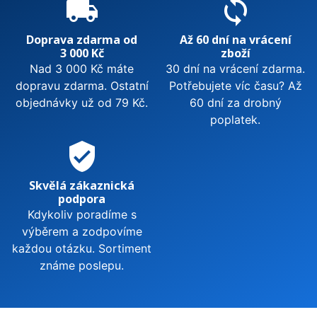
local_shipping
sync
Doprava zdarma od
Až 60 dní na vrácení
3 000 Kč
zboží
Nad 3 000 Kč máte
30 dní na vrácení zdarma.
dopravu zdarma. Ostatní
Potřebujete víc času? Až
objednávky už od 79 Kč.
60 dní za drobný
poplatek.
verified_user
Skvělá zákaznická
podpora
Kdykoliv poradíme s
výběrem a zodpovíme
každou otázku. Sortiment
známe poslepu.