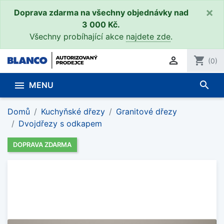
×
Doprava zdarma na všechny objednávky nad
3 000 Kč.
Všechny probíhající akce
najdete zde
.

shopping_cart
(0)
search

MENU
Domů
Kuchyňské dřezy
Granitové dřezy
Dvojdřezy s odkapem
DOPRAVA ZDARMA