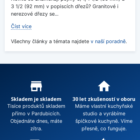
3 1/2 (92 mm) v popiscích dřezů? Granitové i
nerezové dřezy se...
Číst více
Všechny články a témata najdete
v naší poradně
.
Proč nakupovat u nás?
store_mall_directory
home
Skladem je skladem
30 let zkušeností v oboru
Tisíce produktů skladem
Máme vlastní kuchyňské
přímo v Pardubicích.
studio a vyrábíme
Objednáte dnes, máte
špičkové kuchyně. Víme
zítra.
přesně, co funguje.