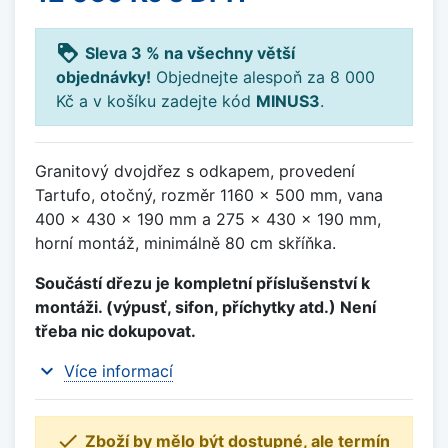
loyalty
Sleva 3 % na všechny větší
objednávky!
Objednejte alespoň za 8 000
Kč a v košíku zadejte kód
MINUS3
.
Granitový dvojdřez s odkapem, provedení
Tartufo, otočný, rozměr 1160 x 500 mm, vana
400 x 430 x 190 mm a 275 x 430 x 190 mm,
horní montáž, minimálně 80 cm skříňka.
Součástí dřezu je kompletní příslušenství k
montáži. (výpusť, sifon, příchytky atd.) Není
třeba nic dokupovat.
expand_more
Více informací

Zboží by mělo být dostupné, ale termín