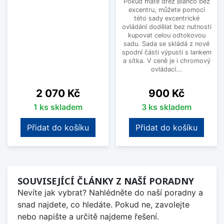
Pokud máte dřez Blanco bez
excentru, můžete pomocí
této sady excentrické
ovládání dodělat bez nutnosti
kupovat celou odtokovou
sadu. Sada se skládá z nové
spodní části výpusti s lankem
a sítka. V ceně je i chromový
ovládací...
Cena
Cena
2 070 Kč
900 Kč
1 ks skladem
3 ks skladem
Přidat do košíku
Přidat do košíku
SOUVISEJÍCÍ ČLÁNKY Z NAŠÍ PORADNY
Nevíte jak vybrat? Nahlédněte do naší poradny a
snad najdete, co hledáte. Pokud ne, zavolejte
nebo napište a určitě najdeme řešení.