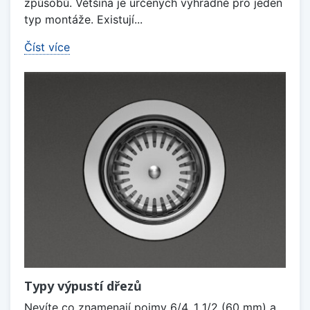
způsobů. Většina je určených výhradně pro jeden
typ montáže. Existují...
Číst více
Typy výpustí dřezů
Nevíte co znamenají pojmy 6/4, 1 1/2 (60 mm) a