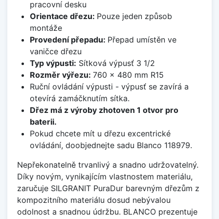
pracovní desku
Orientace dřezu:
Pouze jeden způsob
montáže
Provedení přepadu:
Přepad umístěn ve
vaničce dřezu
Typ výpusti:
Sítková výpusť 3 1/2
Rozměr výřezu:
760 x 480 mm R15
Ruční ovládání výpusti - výpusť se zavírá a
otevírá zamáčknutím sítka.
Dřez má z výroby zhotoven 1 otvor pro
baterii.
Pokud chcete mít u dřezu excentrické
ovládání, doobjednejte sadu Blanco 118979.
Nepřekonatelně trvanlivý a snadno udržovatelný.
Díky novým, vynikajícím vlastnostem materiálu,
zaručuje SILGRANIT PuraDur barevným dřezům z
kompozitního materiálu dosud nebývalou
odolnost a snadnou údržbu. BLANCO prezentuje