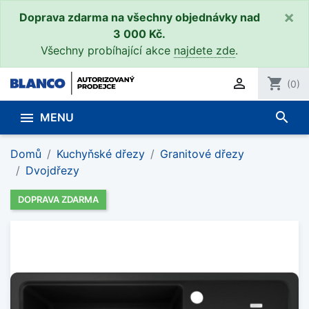
×
Doprava zdarma na všechny objednávky nad
3 000 Kč.
Všechny probíhající akce
najdete zde
.

shopping_cart
(0)
search

MENU
Domů
Kuchyňské dřezy
Granitové dřezy
Dvojdřezy
DOPRAVA ZDARMA