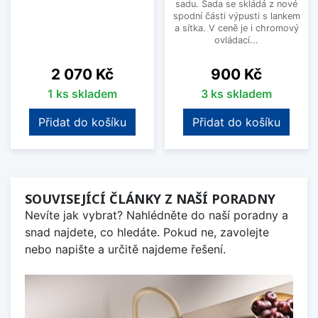
sadu. Sada se skládá z nové
spodní části výpusti s lankem
a sítka. V ceně je i chromový
ovládací...
Cena
Cena
2 070 Kč
900 Kč
1 ks skladem
3 ks skladem
Přidat do košíku
Přidat do košíku
SOUVISEJÍCÍ ČLÁNKY Z NAŠÍ PORADNY
Nevíte jak vybrat? Nahlédněte do naší poradny a
snad najdete, co hledáte. Pokud ne, zavolejte
nebo napište a určitě najdeme řešení.