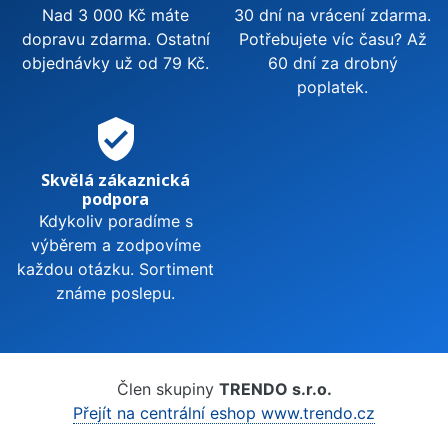
Nad 3 000 Kč máte
30 dní na vrácení zdarma.
dopravu zdarma. Ostatní
Potřebujete víc času? Až
objednávky už od 79 Kč.
60 dní za drobný
poplatek.
verified_user
Skvělá zákaznická
podpora
Kdykoliv poradíme s
výběrem a zodpovíme
každou otázku. Sortiment
známe poslepu.
Člen skupiny
TRENDO s.r.o.
Přejít na centrální eshop www.trendo.cz