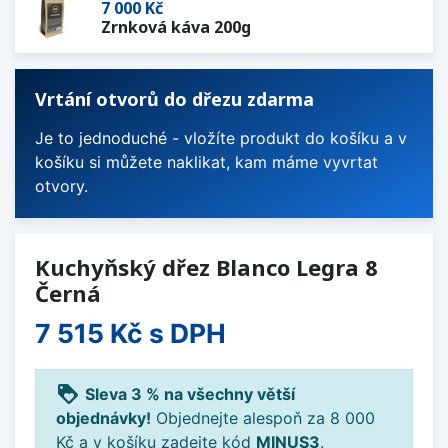
7 000 Kč
Zrnková káva 200g
Vrtání otvorů do dřezu zdarma
Je to jednoduché - vložíte produkt do košíku a v
košíku si můžete naklikat, kam máme vyvrtat
otvory.
Kuchyňský dřez Blanco Legra 8
Černá
7 515 Kč
s DPH
loyalty
Sleva 3 % na všechny větší
objednávky!
Objednejte alespoň za 8 000
Kč a v košíku zadejte kód
MINUS3
.