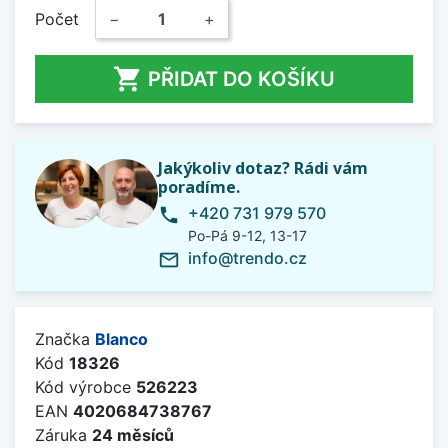
Počet
−
+

PŘIDAT DO KOŠÍKU
Jakýkoliv dotaz? Rádi vám
poradíme.
+420 731 979 570
phone
Po-Pá 9-12, 13-17
info@trendo.cz
mail_outline
Značka
Blanco
Kód
18326
Kód výrobce
526223
EAN
4020684738767
Záruka
24 měsíců