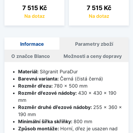
Cena
Cena
7 515 Kč
7 515 Kč
Na dotaz
Na dotaz
Informace
Parametry zboží
O značce Blanco
Možnosti a ceny dopravy
Materiál:
Silgranit PuraDur
Barevná varianta:
Černá (čistá černá)
Rozměr dřezu:
780 x 500 mm
Rozměr dřezové nádoby:
430 x 430 x 190
mm
Rozměr druhé dřezové nádoby:
255 x 360 x
190 mm
Minimální šířka skříňky:
800 mm
Způsob montáže:
Horní, dřez je usazen nad