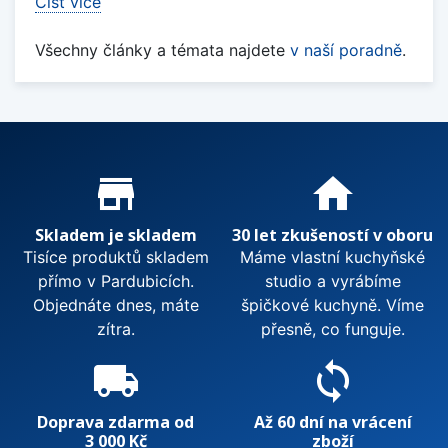
Číst více
Všechny články a témata najdete
v naší poradně
.
Proč nakupovat u nás?
store_mall_directory
home
Skladem je skladem
30 let zkušeností v oboru
Tisíce produktů skladem
Máme vlastní kuchyňské
přímo v Pardubicích.
studio a vyrábíme
Objednáte dnes, máte
špičkové kuchyně. Víme
zítra.
přesně, co funguje.
local_shipping
sync
Doprava zdarma od
Až 60 dní na vrácení
3 000 Kč
zboží