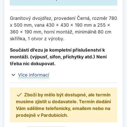
Granitový dvojdřez, provedení Černá, rozměr 780
x 500 mm, vana 430 x 430 x 190 mm a 255 x
360 x 190 mm, horní montáž, minimálně 80 cm
skříňka, 1 otvor z výroby.
Součástí dřezu je kompletní příslušenství k
montáži. (výpusť, sifon, příchytky atd.) Není
třeba nic dokupovat.
expand_more
Více informací

Zboží by mělo být dostupné, ale termín
musíme zjistit u dodavatele. Termín dodání
Vám sdělíme telefonicky, emailem nebo na
prodejně v Pardubicích.