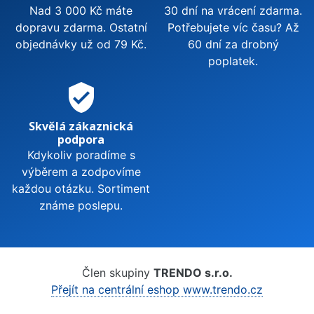
Nad 3 000 Kč máte
30 dní na vrácení zdarma.
dopravu zdarma. Ostatní
Potřebujete víc času? Až
objednávky už od 79 Kč.
60 dní za drobný
poplatek.
verified_user
Skvělá zákaznická
podpora
Kdykoliv poradíme s
výběrem a zodpovíme
každou otázku. Sortiment
známe poslepu.
Člen skupiny
TRENDO s.r.o.
Přejít na centrální eshop www.trendo.cz