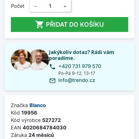
Počet
−
+

PŘIDAT DO KOŠÍKU
Jakýkoliv dotaz? Rádi vám
poradíme.
+420 731 979 570
phone
Po-Pá 9-12, 13-17
info@trendo.cz
mail_outline
Značka
Blanco
Kód
19956
Kód výrobce
527272
EAN
4020684784030
Záruka
24 měsíců