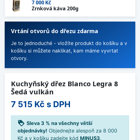
7 000 Kč
Zrnková káva 200g
Vrtání otvorů do dřezu zdarma
Je to jednoduché - vložíte produkt do košíku a v
košíku si můžete naklikat, kam máme vyvrtat
otvory.
Kuchyňský dřez Blanco Legra 8
Šedá vulkán
7 515 Kč
s DPH
loyalty
Sleva 3 % na všechny větší
objednávky!
Objednejte alespoň za 8 000
Kč a v košíku zadejte kód
MINUS3
.