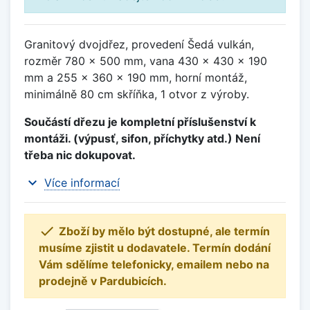
Granitový dvojdřez, provedení Šedá vulkán,
rozměr 780 x 500 mm, vana 430 x 430 x 190
mm a 255 x 360 x 190 mm, horní montáž,
minimálně 80 cm skříňka, 1 otvor z výroby.
Součástí dřezu je kompletní příslušenství k
montáži. (výpusť, sifon, příchytky atd.) Není
třeba nic dokupovat.
expand_more
Více informací

Zboží by mělo být dostupné, ale termín
musíme zjistit u dodavatele. Termín dodání
Vám sdělíme telefonicky, emailem nebo na
prodejně v Pardubicích.