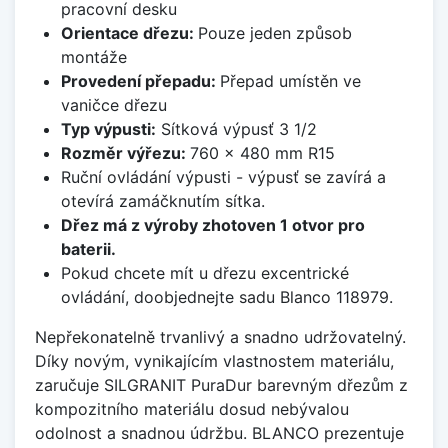
pracovní desku
Orientace dřezu:
Pouze jeden způsob
montáže
Provedení přepadu:
Přepad umístěn ve
vaničce dřezu
Typ výpusti:
Sítková výpusť 3 1/2
Rozměr výřezu:
760 x 480 mm R15
Ruční ovládání výpusti - výpusť se zavírá a
otevírá zamáčknutím sítka.
Dřez má z výroby zhotoven 1 otvor pro
baterii.
Pokud chcete mít u dřezu excentrické
ovládání, doobjednejte sadu Blanco 118979.
Nepřekonatelně trvanlivý a snadno udržovatelný.
Díky novým, vynikajícím vlastnostem materiálu,
zaručuje SILGRANIT PuraDur barevným dřezům z
kompozitního materiálu dosud nebývalou
odolnost a snadnou údržbu. BLANCO prezentuje