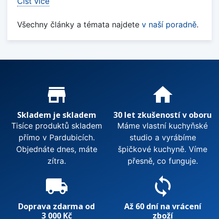
Číst více
Všechny články a témata najdete
v naší poradně
.
Proč nakupovat u nás?
store_mall_directory
home
Skladem je skladem
30 let zkušeností v oboru
Tisíce produktů skladem
Máme vlastní kuchyňské
přímo v Pardubicích.
studio a vyrábíme
Objednáte dnes, máte
špičkové kuchyně. Víme
zítra.
přesně, co funguje.
local_shipping
sync
Doprava zdarma od
Až 60 dní na vrácení
3 000 Kč
zboží