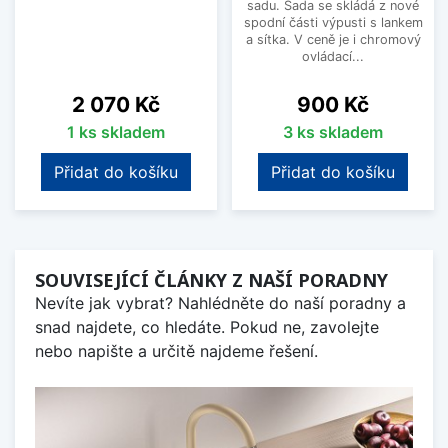
sadu. Sada se skládá z nové
spodní části výpusti s lankem
a sítka. V ceně je i chromový
ovládací...
Cena
Cena
2 070 Kč
900 Kč
1 ks skladem
3 ks skladem
Přidat do košíku
Přidat do košíku
SOUVISEJÍCÍ ČLÁNKY Z NAŠÍ PORADNY
Nevíte jak vybrat? Nahlédněte do naší poradny a
snad najdete, co hledáte. Pokud ne, zavolejte
nebo napište a určitě najdeme řešení.