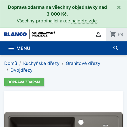
×
Doprava zdarma na všechny objednávky nad
3 000 Kč.
Všechny probíhající akce
najdete zde
.

shopping_cart
(0)
search

MENU
Domů
Kuchyňské dřezy
Granitové dřezy
Dvojdřezy
DOPRAVA ZDARMA