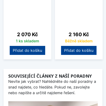
Cena
Cena
2 070 Kč
2 160 Kč
1 ks skladem
Běžně skladem
Přidat do košíku
Přidat do košíku
SOUVISEJÍCÍ ČLÁNKY Z NAŠÍ PORADNY
Nevíte jak vybrat? Nahlédněte do naší poradny a
snad najdete, co hledáte. Pokud ne, zavolejte
nebo napište a určitě najdeme řešení.