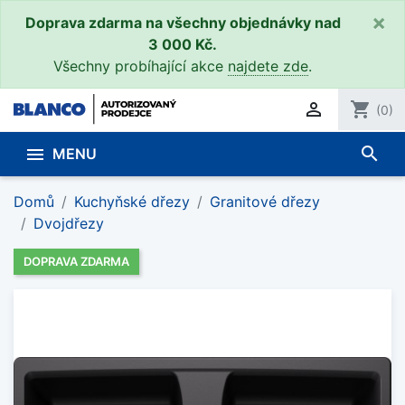
×
Doprava zdarma na všechny objednávky nad
3 000 Kč.
Všechny probíhající akce
najdete zde
.

shopping_cart
(0)
search

MENU
Domů
Kuchyňské dřezy
Granitové dřezy
Dvojdřezy
DOPRAVA ZDARMA