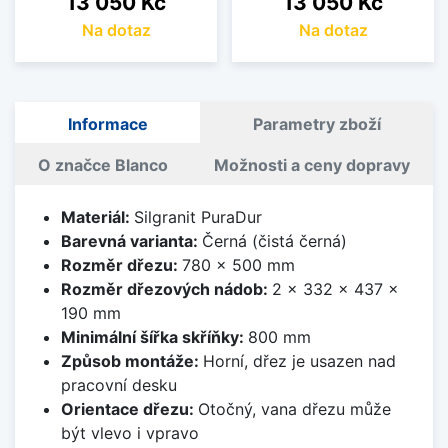
13 050 Kč
13 050 Kč
Na dotaz
Na dotaz
Informace
Parametry zboží
O značce Blanco
Možnosti a ceny dopravy
Materiál:
Silgranit PuraDur
Barevná varianta:
Černá (čistá černá)
Rozměr dřezu:
780 x 500 mm
Rozměr dřezových nádob:
2 x 332 x 437 x
190 mm
Minimální šířka skříňky:
800 mm
Způsob montáže:
Horní, dřez je usazen nad
pracovní desku
Orientace dřezu:
Otočný, vana dřezu může
být vlevo i vpravo