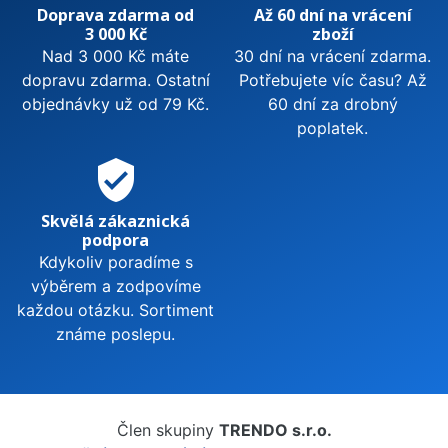
Doprava zdarma od
Až 60 dní na vrácení
3 000 Kč
zboží
Nad 3 000 Kč máte
30 dní na vrácení zdarma.
dopravu zdarma. Ostatní
Potřebujete víc času? Až
objednávky už od 79 Kč.
60 dní za drobný
poplatek.
verified_user
Skvělá zákaznická
podpora
Kdykoliv poradíme s
výběrem a zodpovíme
každou otázku. Sortiment
známe poslepu.
Člen skupiny
TRENDO s.r.o.