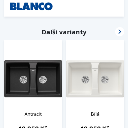

Další varianty
Antracit
Bílá
Cena
Cena