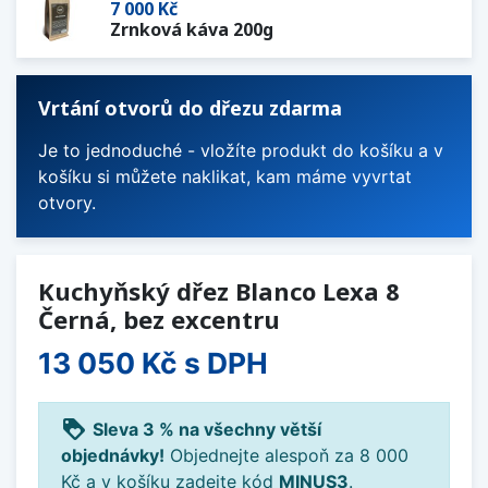
7 000 Kč
Zrnková káva 200g
Vrtání otvorů do dřezu zdarma
Je to jednoduché - vložíte produkt do košíku a v
košíku si můžete naklikat, kam máme vyvrtat
otvory.
Kuchyňský dřez Blanco Lexa 8
Černá, bez excentru
13 050 Kč
s DPH
loyalty
Sleva 3 % na všechny větší
objednávky!
Objednejte alespoň za 8 000
Kč a v košíku zadejte kód
MINUS3
.