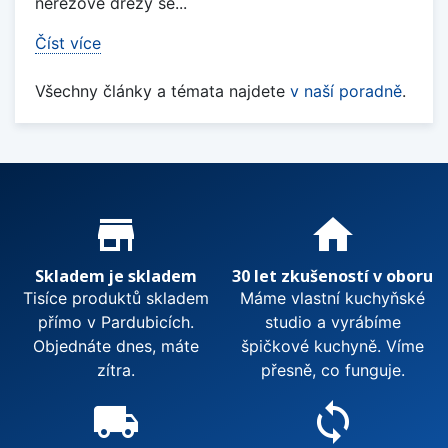
nerezové dřezy se...
Číst více
Všechny články a témata najdete
v naší poradně
.
Proč nakupovat u nás?
store_mall_directory
home
Skladem je skladem
30 let zkušeností v oboru
Tisíce produktů skladem
Máme vlastní kuchyňské
přímo v Pardubicích.
studio a vyrábíme
Objednáte dnes, máte
špičkové kuchyně. Víme
zítra.
přesně, co funguje.
local_shipping
sync