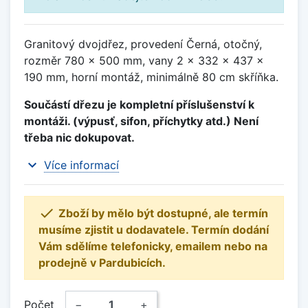
Granitový dvojdřez, provedení Černá, otočný,
rozměr 780 x 500 mm, vany 2 x 332 x 437 x
190 mm, horní montáž, minimálně 80 cm skříňka.
Součástí dřezu je kompletní příslušenství k
montáži. (výpusť, sifon, příchytky atd.) Není
třeba nic dokupovat.
expand_more
Více informací

Zboží by mělo být dostupné, ale termín
musíme zjistit u dodavatele. Termín dodání
Vám sdělíme telefonicky, emailem nebo na
prodejně v Pardubicích.
Počet
−
+