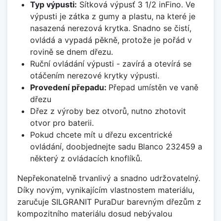
Typ výpusti:
Sítková výpusť 3 1/2 inFino. Ve
výpusti je zátka z gumy a plastu, na které je
nasazená nerezová krytka. Snadno se čistí,
ovládá a vypadá pěkně, protože je pořád v
rovině se dnem dřezu.
Ruční ovládání výpusti - zavírá a otevírá se
otáčením nerezové krytky výpusti.
Provedení přepadu:
Přepad umístěn ve vaně
dřezu
Dřez z výroby bez otvorů, nutno zhotovit
otvor pro baterii.
Pokud chcete mít u dřezu excentrické
ovládání, doobjednejte sadu Blanco 232459 a
některý z ovládacích knoflíků.
Nepřekonatelně trvanlivý a snadno udržovatelný.
Díky novým, vynikajícím vlastnostem materiálu,
zaručuje SILGRANIT PuraDur barevným dřezům z
kompozitního materiálu dosud nebývalou