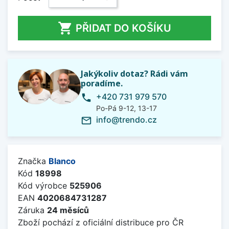

PŘIDAT DO KOŠÍKU
Jakýkoliv dotaz? Rádi vám
poradíme.
+420 731 979 570
phone
Po-Pá 9-12, 13-17
info@trendo.cz
mail_outline
Značka
Blanco
Kód
18998
Kód výrobce
525906
EAN
4020684731287
Záruka
24 měsíců
Zboží pochází z oficiální distribuce pro ČR